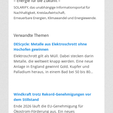
– Energie für die Zukunft –
SOLARIFY, das unabhängige Informationsportal für
Nachhaltigkeit, Kreislaufwirtschaft,
Erneuerbare Energien, Klimawandel und Energiewende.
Verwandte Themen
DEScycle: Metalle aus Elektroschrott ohne
Hochofen gewinnen
Elektroschrott gilt als Müll. Dabei stecken darin
Metalle, die weltweit knapp werden. Eine neue
Anlage in England gewinnt Gold, Kupfer und
Palladium heraus, in einem Bad bei 50 bis 80
Grad, statt wie bisher im Hochofen. Klassisches
Metallrecycling schmilzt Leiterplatten und
Kabelreste bei mehreren hundert bis über
tausend Grad ein. Energieintensiv und nur im
Windkraft trotz Rekord-Genehmigungen vor
industriellen Großmaßstab möglich. Das Londoner
dem Stillstand
Start-up DEScycle hat im englischen Teesside eine
Ende 2026 läuft die EU-Genehmigung für
Demonstrationsanlage eröffnet, die ohne diese
Ökostrom-Förderung aus. Ein neues