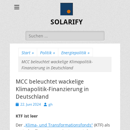
SOLARIFY
Suchen
nach:
Start
»
Politik
»
Energiepolitik
»
MCC beleuchtet wackelige Klimapolitik-
Finanzierung in Deutschland
MCC beleuchtet wackelige
Klimapolitik-Finanzierung in
Deutschland
Veröffentlicht
Autor
22. Juni 2024
gh
am
KTF ist leer
Der
„Klima- und Transformationsfonds“
(KTF) als