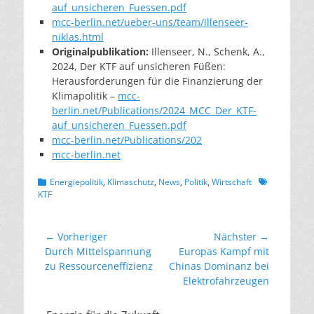
auf_unsicheren_Fuessen.pdf
mcc-berlin.net/ueber-uns/team/illenseer-
niklas.html
Originalpublikation:
Illenseer, N., Schenk, A.,
2024, Der KTF auf unsicheren Füßen:
Herausforderungen für die Finanzierung der
Klimapolitik –
mcc-
berlin.net/Publications/2024_MCC_Der_KTF-
auf_unsicheren_Fuessen.pdf
mcc-berlin.net/Publications/202
mcc-berlin.net
Kategorien
Schlagworte
Energiepolitik
,
Klimaschutz
,
News
,
Politik
,
Wirtschaft
KTF
Beitragsnavigation
← Vorheriger
Nächster →
Vorheriger
Nächster
Durch Mittelspannung
Europas Kampf mit
Beitrag:
Beitrag:
zu Ressourceneffizienz
Chinas Dominanz bei
Elektrofahrzeugen