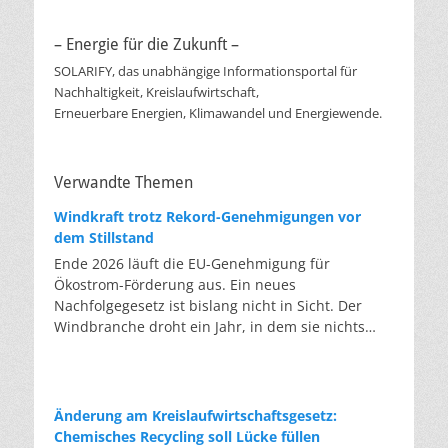
– Energie für die Zukunft –
SOLARIFY, das unabhängige Informationsportal für
Nachhaltigkeit, Kreislaufwirtschaft,
Erneuerbare Energien, Klimawandel und Energiewende.
Verwandte Themen
Windkraft trotz Rekord-Genehmigungen vor
dem Stillstand
Ende 2026 läuft die EU-Genehmigung für
Ökostrom-Förderung aus. Ein neues
Nachfolgegesetz ist bislang nicht in Sicht. Der
Windbranche droht ein Jahr, in dem sie nichts
Neues anfangen kann. Jahrelang scheiterte die
Windkraft an schleppenden Genehmigungen.
Dieses Problem hat die Politik tatsächlich gelöst,
die Verfahren laufen heute deutlich schneller. Die
Änderung am Kreislaufwirtschaftsgesetz:
Halbjahresbilanz der Branche bestätigt dieses
Chemisches Recycling soll Lücke füllen