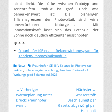
nicht direkt. Die Lücke zwischen Prototyp und
serienreifem Produkt ist groß. Doch was
bemerkenswert ist: Die bisherigen
Effizienzgrenzen der Photovoltaik sind keine
unverrückbaren Naturgesetze. Mit
Innovationskraft lässt sich das Potenzial der
Sonne noch deutlich effizienter ausschöpfen.
Quelle:
Fraunhofer ISE erzielt Rekordwirkungsgrade für
Tandem-Photovoltaikmodule
Kategorien
Schlagworte
News
Fraunhofer ISE
,
III-V Solarzelle
,
Photovoltaik
Rekord
,
Solarenergie Forschung
,
Tandem Photovoltaik
,
Wirkungsgrad Solarmodul 2026
Beitragsnavigation
← Vorheriger
Nächster →
Vorheriger
Nächster
Wärmeplanung unter
Wasserstoff:
Beitrag:
Beitrag:
Druck: Fraunhofer
Beschleunigt per
warnt
Gesetz, abgewürgt per
Haushalt