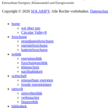
Erneuerbare Energien, Klimawandel und Energiewende.
Copyright © 2026
SOLARIFY
. Alle Rechte vorbehalten.
Datenschut
Nach
oben
home
scrollen
wir über uns
Circular Valley®
forschung
grundlagenforschung
energieforschung
batterieforschung
politik
energiepolitik
forschungspolitik
klimaschutz
nachhaltigkeit
wirtschaft
erneuerbare energien
fossile energieträger
umwelt
umweltpolitik
verbraucher
finanzethik
bibliothek