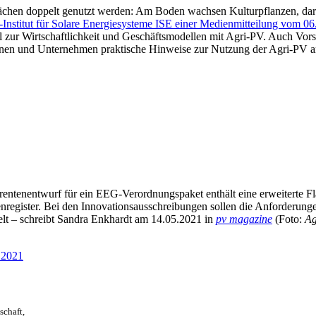
lächen doppelt genutzt werden: Am Boden wachsen Kulturpflanzen, dar
-Institut für Solare Energiesysteme ISE einer Medienmitteilung vom 0
 zur Wirtschaftlichkeit und Geschäftsmodellen mit Agri-PV. Auch Vor
mmunen und Unternehmen praktische Hinweise zur Nutzung der Agri-PV 
e
ntenentwurf für ein EEG-Verordnungspaket enthält eine erweiterte Fl
gister. Bei den Innovationsausschreibungen sollen die Anforderungen
lt – schreibt Sandra Enkhardt am 14.05.2021 in
pv magazine
(Foto:
Ag
2021
schaft,