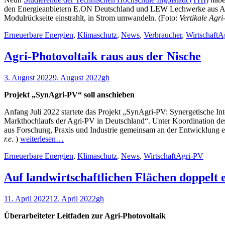
den Energieanbietern E.ON Deutschland und LEW Lechwerke aus Augsb
Modulrückseite einstrahlt, in Strom umwandeln. (Foto:
Vertikale Agr
Kategorien
Sc
Erneuerbare Energien
,
Klimaschutz
,
News
,
Verbraucher
,
Wirtschaft
A
Agri-Photovoltaik raus aus der Nische
Veröffentlicht
Autor
3. August 2022
9. August 2022
gh
am
Projekt „SynAgri-PV“ soll anschieben
Anfang Juli 2022 startete das Projekt „SynAgri-PV: Synergetische Int
Markthochlaufs der Agri-PV in Deutschland“. Unter Koordination d
aus Forschung, Praxis und Industrie gemeinsam an der Entwicklung ei
r.e.
)
weiterlesen…
Kategorien
Schlagworte
Erneuerbare Energien
,
Klimaschutz
,
News
,
Wirtschaft
Agri-PV
Auf landwirtschaftlichen Flächen doppelt 
Veröffentlicht
Autor
11. April 2022
12. April 2022
gh
am
Überarbeiteter Leitfaden zur Agri-Photovoltaik