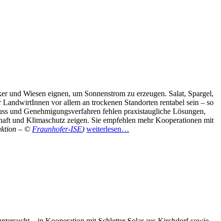
ker und Wiesen eignen, um Sonnenstrom zu erzeugen. Salat, Spargel,
LandwirtInnen vor allem an trockenen Standorten rentabel sein – so
ss und Genehmigungsverfahren fehlen praxistaugliche Lösungen,
ft und Klimaschutz zeigen. Sie empfehlen mehr Kooperationen mit
uktion – ©
Fraunhofer-ISE
)
weiterlesen…
ntersucht – in Kooperation mit Schletter Solar aus Kirchdorf sowie