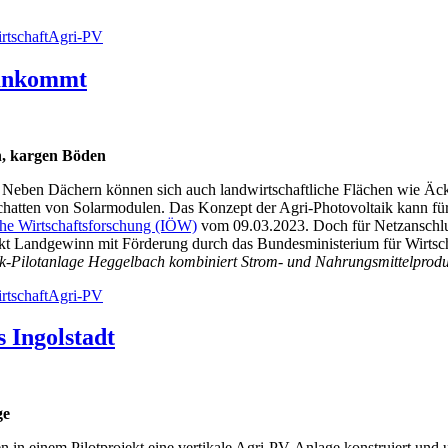
Schlagworte
rtschaft
Agri-PV
rankommt
en, kargen Böden
d? Neben Dächern können sich auch landwirtschaftliche Flächen wie Äc
atten von Solarmodulen. Das Konzept der Agri-Photovoltaik kann für 
che Wirtschaftsforschung (IÖW)
vom 09.03.2023. Doch für Netzanschlu
 Landgewinn mit Förderung durch das Bundesministerium für Wirtscha
ik-Pilotanlage Heggelbach kombiniert Strom- und Nahrungsmittelprod
Schlagworte
rtschaft
Agri-PV
 Ingolstadt
ge
 in einem Pilotprojekt eine vertikale Agri-PV-Anlage konstruiert und u