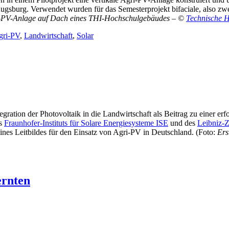
urg. Verwendet wurden für das Semesterprojekt bifaciale, also zwei
i-PV-Anlage auf Dach eines THI-Hochschulgebäudes – ©
Technische H
hlagworte
gri-PV
,
Landwirtschaft
,
Solar
egration der Photovoltaik in die Landwirtschaft als Beitrag zu einer 
es
Fraunhofer-Instituts für Solare Energiesysteme ISE
und des
Leibniz-Z
nes Leitbildes für den Einsatz von Agri-PV in Deutschland. (Foto:
Ers
ernten