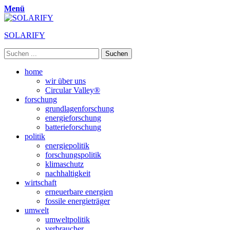
Menü
SOLARIFY
Suchen
nach:
Primäres
Zum
home
Inhalt
wir über uns
Menü
springen
Circular Valley®
forschung
grundlagenforschung
energieforschung
batterieforschung
politik
energiepolitik
forschungspolitik
klimaschutz
nachhaltigkeit
wirtschaft
erneuerbare energien
fossile energieträger
umwelt
umweltpolitik
verbraucher