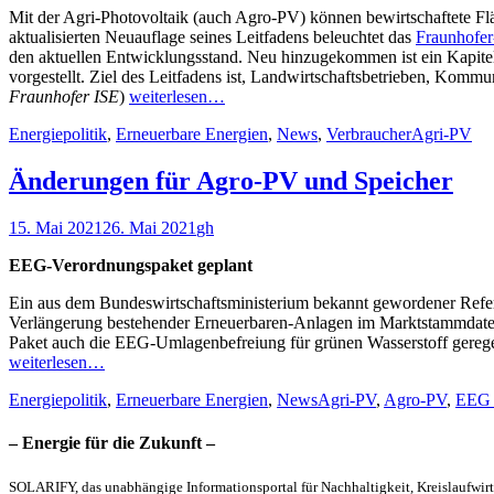
Mit der Agri-Photovoltaik (auch Agro-PV) können bewirtschaftete F
aktualisierten Neuauflage seines Leitfadens beleuchtet das
Fraunhofer
den aktuellen Entwicklungsstand. Neu hinzugekommen ist ein Kapitel
vorgestellt. Ziel des Leitfadens ist, Landwirtschaftsbetrieben, Ko
Fraunhofer ISE
)
weiterlesen…
Kategorien
Schlagwort
Energiepolitik
,
Erneuerbare Energien
,
News
,
Verbraucher
Agri-PV
Änderungen für Agro-PV und Speicher
Veröffentlicht
Autor
15. Mai 2021
26. Mai 2021
gh
am
EEG-Verordnungspaket geplant
Ein aus dem Bundeswirtschaftsministerium bekannt gewordener Refere
Verlängerung bestehender Erneuerbaren-Anlagen im Marktstammdatenre
Paket auch die EEG-Umlagenbefreiung für grünen Wasserstoff gerege
weiterlesen…
Kategorien
Schlagworte
Energiepolitik
,
Erneuerbare Energien
,
News
Agri-PV
,
Agro-PV
,
EEG 
– Energie für die Zukunft –
SOLARIFY, das unabhängige Informationsportal für Nachhaltigkeit, Kreislaufwirt