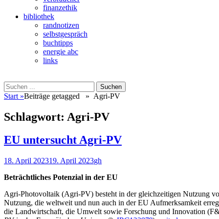
finanzethik
bibliothek
randnotizen
selbstgespräch
buchtipps
energie abc
links
Suchen
Suchen
nach:
Start
»
Beiträge getagged »
Agri-PV
Schlagwort:
Agri-PV
EU untersucht Agri-PV
Veröffentlicht
Autor
18. April 2023
19. April 2023
gh
am
Beträchtliches Potenzial in der EU
Agri-Photovoltaik (Agri-PV) besteht in der gleichzeitigen Nutzung v
Nutzung, die weltweit und nun auch in der EU Aufmerksamkeit erregt 
die Landwirtschaft, die Umwelt sowie Forschung und Innovation (F&I)