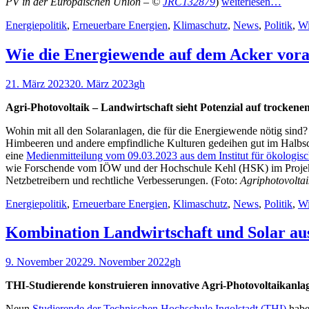
PV in der Europäischen Union – ©
JRC132879
)
weiterlesen…
Kategorien
Energiepolitik
,
Erneuerbare Energien
,
Klimaschutz
,
News
,
Politik
,
Wi
Wie die Energiewende auf dem Acker vo
Veröffentlicht
Autor
21. März 2023
20. März 2023
gh
am
Agri-Photovoltaik – Landwirtschaft sieht Potenzial auf trocken
Wohin mit all den Solaranlagen, die für die Energiewende nötig sin
Himbeeren und andere empfindliche Kulturen gedeihen gut im Halbsch
eine
Medienmitteilung vom 09.03.2023 aus dem Institut für ökologis
wie Forschende vom IÖW und der Hochschule Kehl (HSK) im Projekt
Netzbetreibern und rechtliche Verbesserungen. (Foto:
Agriphotovolta
Kategorien
Energiepolitik
,
Erneuerbare Energien
,
Klimaschutz
,
News
,
Politik
,
Wi
Kombination Landwirtschaft und Solar aus
Veröffentlicht
Autor
9. November 2022
9. November 2022
gh
am
THI-Studierende konstruieren innovative Agri-Photovoltaikanla
Neun
Studierende der Technischen Hochschule Ingolstadt (THI)
haben