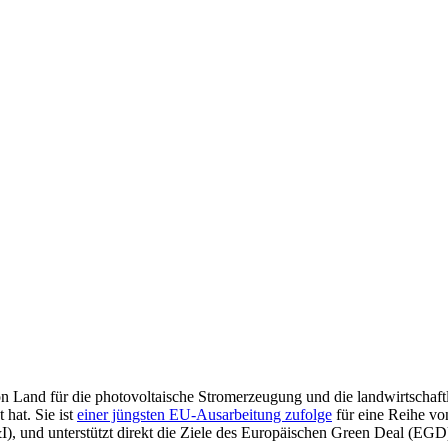
on Land für die photovoltaische Stromerzeugung und die landwirtschaft
hat. Sie ist
einer jüngsten EU-Ausarbeitung zufolge
für eine Reihe vo
, und unterstützt direkt die Ziele des Europäischen Green Deal (EGD)