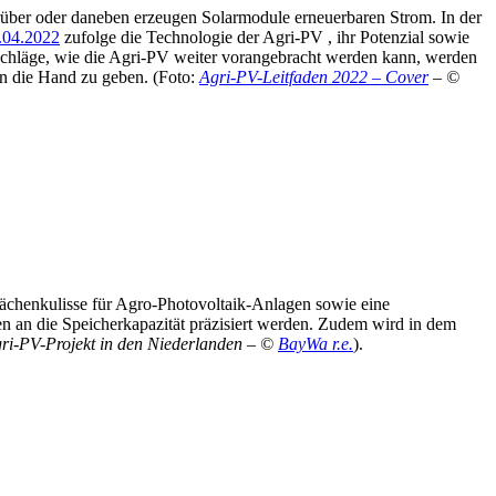
über oder daneben erzeugen Solarmodule erneuerbaren Strom. In der
6.04.2022
zufolge die Technologie der Agri-PV , ihr Potenzial sowie
schläge, wie die Agri-PV weiter vorangebracht werden kann, werden
an die Hand zu geben. (Foto:
Agri-PV-Leitfaden 2022 – Cover
– ©
ächenkulisse für Agro-Photovoltaik-Anlagen sowie eine
 an die Speicherkapazität präzisiert werden. Zudem wird in dem
ri-PV-Projekt in den Niederlanden – ©
BayWa r.e.
).