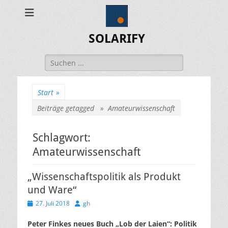
SOLARIFY
Suchen
nach:
Start
»
Beiträge getagged »
Amateurwissenschaft
Schlagwort:
Amateurwissenschaft
„Wissenschaftspolitik als Produkt
und Ware“
Veröffentlicht
Autor
27. Juli 2018
gh
am
Peter Finkes neues Buch „Lob der Laien“: Politik