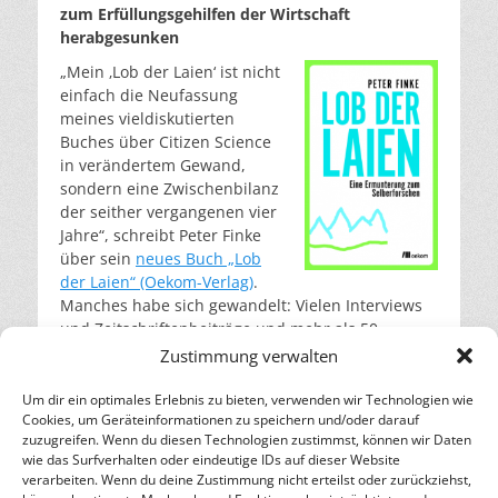
zum Erfüllungsgehilfen der Wirtschaft
herabgesunken
„Mein ‚Lob der Laien‘ ist nicht
einfach die Neufassung
meines vieldiskutierten
Buches über Citizen Science
in verändertem Gewand,
sondern eine Zwischenbilanz
der seither vergangenen vier
Jahre“, schreibt Peter Finke
über sein
neues Buch „Lob
der Laien“ (Oekom-Verlag)
.
Manches habe sich gewandelt: Vielen Interviews
und Zeitschriftenbeiträge und mehr als 50
Vorträge bei „sehr unterschiedlichen
Zustimmung verwalten
Veranstaltern“ hätten „in dem neuen Buch ihre
Spuren hinterlassen. Neun davon habe ich dafür
Um dir ein optimales Erlebnis zu bieten, verwenden wir Technologien wie
Cookies, um Geräteinformationen zu speichern und/oder darauf
ausgewählt und bearbeitet.“
weiterlesen…
zuzugreifen. Wenn du diesen Technologien zustimmst, können wir Daten
wie das Surfverhalten oder eindeutige IDs auf dieser Website
verarbeiten. Wenn du deine Zustimmung nicht erteilst oder zurückziehst,
– Energie für die Zukunft –