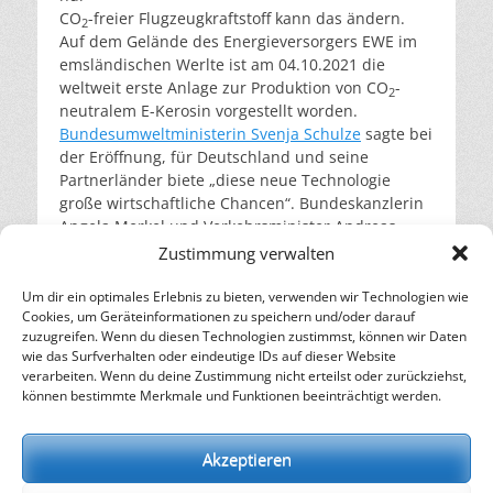
CO
-freier Flugzeugkraftstoff kann das ändern.
2
Auf dem Gelände des Energieversorgers EWE im
emsländischen Werlte ist am 04.10.2021 die
weltweit erste Anlage zur Produktion von CO
-
2
neutralem E-Kerosin vorgestellt worden.
Bundesumweltministerin Svenja Schulze
sagte bei
der Eröffnung, für Deutschland und seine
Partnerländer biete „diese neue Technologie
große wirtschaftliche Chancen“. Bundeskanzlerin
Angela Merkel und Verkehrsminister Andreas
Scheuer schickten Videobotschaften mit
Zustimmung verwalten
Grußworten. (Bild:
Durchschneiden des roten Bandes
der E-Kerosin-Produktionsanlage in Werlte –
Um dir ein optimales Erlebnis zu bieten, verwenden wir Technologien wie
Cookies, um Geräteinformationen zu speichern und/oder darauf
Screenshot © atmosfair.de
)
weiterlesen…
zuzugreifen. Wenn du diesen Technologien zustimmst, können wir Daten
wie das Surfverhalten oder eindeutige IDs auf dieser Website
verarbeiten. Wenn du deine Zustimmung nicht erteilst oder zurückziehst,
– Energie für die Zukunft –
können bestimmte Merkmale und Funktionen beeinträchtigt werden.
SOLARIFY, das unabhängige Informationsportal für
Nachhaltigkeit, Kreislaufwirtschaft,
Akzeptieren
Erneuerbare Energien, Klimawandel und Energiewende.