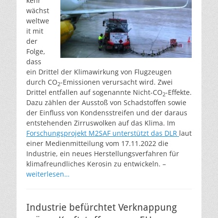
kehr
wächst
weltwe
it mit
der
Folge,
dass
ein Drittel der Klimawirkung von Flugzeugen
durch CO
-Emissionen verursacht wird. Zwei
2
Drittel entfallen auf sogenannte Nicht-CO
-Effekte.
2
Dazu zählen der Ausstoß von Schadstoffen sowie
der Einfluss von Kondensstreifen und der daraus
entstehenden Zirruswolken auf das Klima. Im
Forschungsprojekt M2SAF unterstützt das DLR
laut
einer Medienmitteilung vom 17.11.2022 die
Industrie, ein neues Herstellungsverfahren für
klimafreundliches Kerosin zu entwickeln. –
weiterlesen…
Industrie befürchtet Verknappung