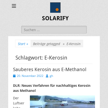
SOLARIFY
Suchen
nach:
Start
»
Beiträge getagged »
E-Kerosin
Schlagwort:
E-Kerosin
Sauberes Kerosin aus E-Methanol
Veröffentlicht
Autor
20. November 2022
gh
am
DLR: Neu­es Ver­fah­ren für nach­hal­ti­ges Ke­ro­sin
aus Me­tha­nol
Der
Luftver