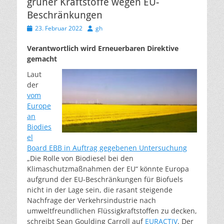
grüner Kraftstoffe wegen EU-
Beschränkungen
Veröffentlicht
Autor
23. Februar 2022
gh
am
Verantwortlich wird Erneuerbaren Direktive
gemacht
Laut
der
vom
Europe
an
Biodies
el
Board EBB in Auftrag gegebenen Untersuchung
„Die Rolle von Biodiesel bei den
Klimaschutzmaßnahmen der EU“ könnte Europa
aufgrund der EU-Beschränkungen für Biofuels
nicht in der Lage sein, die rasant steigende
Nachfrage der Verkehrsindustrie nach
umweltfreundlichen Flüssigkraftstoffen zu decken,
schreibt Sean Goulding Carroll auf
EURACTIV
. Der