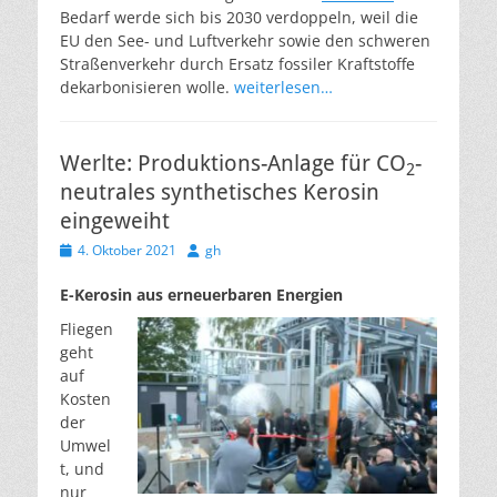
Bedarf werde sich bis 2030 verdoppeln, weil die
EU den See- und Luftverkehr sowie den schweren
Straßenverkehr durch Ersatz fossiler Kraftstoffe
dekarbonisieren wolle.
weiterlesen…
Werlte: Produktions-Anlage für CO
-
2
neutrales synthetisches Kerosin
eingeweiht
Veröffentlicht
Autor
4. Oktober 2021
gh
am
E-Kerosin aus erneuerbaren Energien
Fliegen
geht
auf
Kosten
der
Umwel
t, und
nur