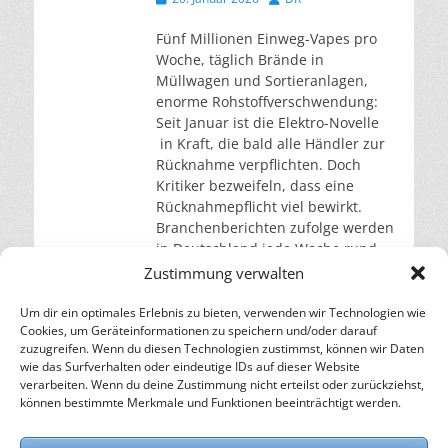
am
Fünf Millionen Einweg-Vapes pro
Woche, täglich Brände in
Müllwagen und Sortieranlagen,
enorme Rohstoffverschwendung:
Seit Januar ist die Elektro-Novelle
in Kraft, die bald alle Händler zur
Rücknahme verpflichten. Doch
Kritiker bezweifeln, dass eine
Rücknahmepflicht viel bewirkt.
Branchenberichten zufolge werden
in Deutschland jede Woche rund
fünf Millionen Einweg-Vapes
Zustimmung verwalten
konsumiert. Die ElektroG-Novelle,
seit Januar 2026 in Kraft,
Um dir ein optimales Erlebnis zu bieten, verwenden wir Technologien wie
Cookies, um Geräteinformationen zu speichern und/oder darauf
verpflichtet
weiterlesen…
zuzugreifen. Wenn du diesen Technologien zustimmst, können wir Daten
wie das Surfverhalten oder eindeutige IDs auf dieser Website
verarbeiten. Wenn du deine Zustimmung nicht erteilst oder zurückziehst,
– Energie für die Zukunft –
können bestimmte Merkmale und Funktionen beeinträchtigt werden.
SOLARIFY, das unabhängige Informationsportal für
Nachhaltigkeit, Kreislaufwirtschaft,