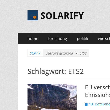
SOLARIFY
Primäres
Zum
home
forschung
politik
wirtsc
Inhalt
Menü
springen
Start
»
Beiträge getagged »
ETS2
Schlagwort:
ETS2
EU versch
Emission
Veröffentlicht
19. Dezembe
am