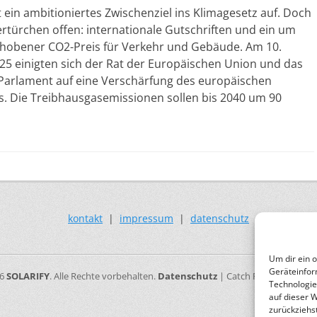
ein ambitioniertes Zwischenziel ins Klimagesetz auf. Doch
tertürchen offen: internationale Gutschriften und ein um
schobener CO2-Preis für Verkehr und Gebäude. Am 10.
5 einigten sich der Rat der Europäischen Union und das
Parlament auf eine Verschärfung des europäischen
s. Die Treibhausgasemissionen sollen bis 2040 um 90
kontakt
|
impressum
|
datenschutz
Um dir ein 
Geräteinfor
26
SOLARIFY
. Alle Rechte vorbehalten.
Datenschutz
| Catch Responsive vo
Technologie
auf dieser 
zurückziehs