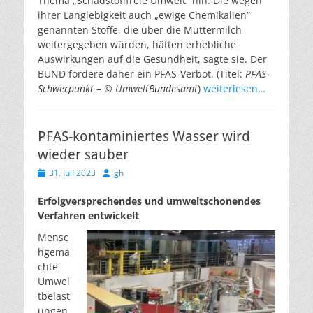
Thema „Schadstofffreie Umwelt“ hin. Die wegen
ihrer Langlebigkeit auch „ewige Chemikalien“
genannten Stoffe, die über die Muttermilch
weitergegeben würden, hätten erhebliche
Auswirkungen auf die Gesundheit, sagte sie. Der
BUND fordere daher ein PFAS-Verbot. (Titel:
PFAS-
Schwerpunkt – © UmweltBundesamt
)
weiterlesen…
PFAS-kontaminiertes Wasser wird
wieder sauber
Veröffentlicht
Autor
31. Juli 2023
gh
am
Erfolgversprechendes und umweltschonendes
Verfahren entwickelt
Mensc
hgema
chte
Umwel
tbelast
ungen