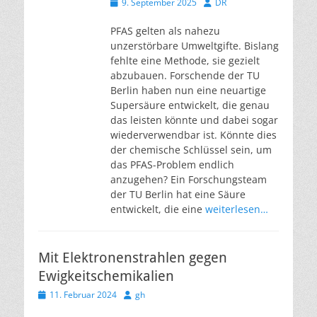
Veröffentlicht
Autor
9. September 2025
DR
am
PFAS gelten als nahezu
unzerstörbare Umweltgifte. Bislang
fehlte eine Methode, sie gezielt
abzubauen. Forschende der TU
Berlin haben nun eine neuartige
Supersäure entwickelt, die genau
das leisten könnte und dabei sogar
wiederverwendbar ist. Könnte dies
der chemische Schlüssel sein, um
das PFAS-Problem endlich
anzugehen? Ein Forschungsteam
der TU Berlin hat eine Säure
entwickelt, die eine
weiterlesen…
Mit Elektronenstrahlen gegen
Ewigkeitschemikalien
Veröffentlicht
Autor
11. Februar 2024
gh
am