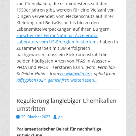
von Chemikalien, die es mindestens seit den
1950er Jahren gibt, werden für eine Vielzahl von
Dingen verwendet, vom Fleckenschutz auf Ihrer
Kleidung und Bettwäsche bis hin zu den
Lebensmittelverpackungen auf Ihren Burgern.
Forscher des Fermi National Accelerator
Laboratory vom US-Energieministeriums
haben in
Zusammenarbeit mit 3M erfolgreich
nachgewiesen, dass ein Elektronenstrahl die
beiden häufigsten Arten von PFAS in Wasser –
PFOA und PFOS – zerstören kann. (Foto:
Fermilab –
© Reidar Hahn – from
en.wikipedia.org
, uplod from
Riffsyphon1024
,
gemeinfrei
)
weiterlesen…
Regulierung langlebiger Chemikalien
umstritten
Veröffentlicht
Autor
20. Oktober 2023
gh
am
Parlamentarischer Beirat für nachhaltige
Entwicklung