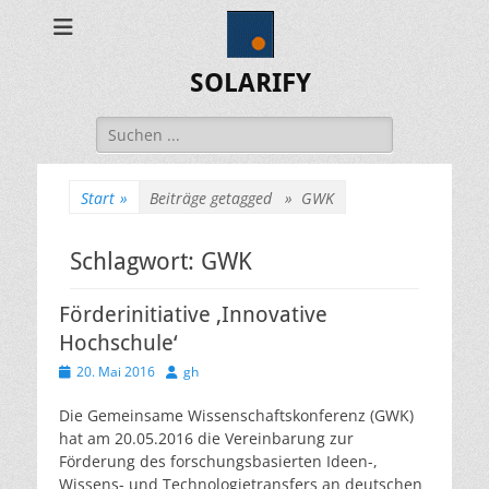
SOLARIFY
Suchen
nach:
Start
»
Beiträge getagged »
GWK
Schlagwort:
GWK
Förderinitiative ‚Innovative
Hochschule‘
Veröffentlicht
Autor
20. Mai 2016
gh
am
Die Gemeinsame Wissenschaftskonferenz (GWK)
hat am 20.05.2016 die Vereinbarung zur
Förderung des forschungsbasierten Ideen-,
Wissens- und Technologietransfers an deutschen