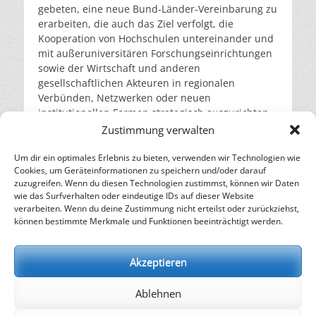
gebeten, eine neue Bund-Länder-Vereinbarung zu
erarbeiten, die auch das Ziel verfolgt, die
Kooperation von Hochschulen untereinander und
mit außeruniversitären Forschungseinrichtungen
sowie der Wirtschaft und anderen
gesellschaftlichen Akteuren in regionalen
Verbünden, Netzwerken oder neuen
institutionellen Formen strategisch auszurichten
und zu stärken. Die Förderinitiative „Innovative
Zustimmung verwalten
Hochschule“ nimmt diese Ziele auf und hat
insbesondere Fachhochschulen sowie kleinere
Um dir ein optimales Erlebnis zu bieten, verwenden wir Technologien wie
Cookies, um Geräteinformationen zu speichern und/oder darauf
und mittlere Universitäten im Fokus.
weiterlesen…
zuzugreifen. Wenn du diesen Technologien zustimmst, können wir Daten
wie das Surfverhalten oder eindeutige IDs auf dieser Website
verarbeiten. Wenn du deine Zustimmung nicht erteilst oder zurückziehst,
– Energie für die Zukunft –
können bestimmte Merkmale und Funktionen beeinträchtigt werden.
SOLARIFY, das unabhängige Informationsportal für
Nachhaltigkeit, Kreislaufwirtschaft,
Akzeptieren
Erneuerbare Energien, Klimawandel und Energiewende.
Ablehnen
kontakt
|
impressum
|
datenschutz