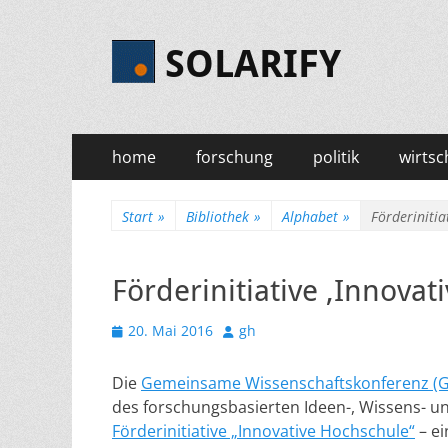
SOLARIFY
Primäres
Zum
home
forschung
politik
wirtsc
Inhalt
Menü
springen
Start
»
Bibliothek
»
Alphabet
»
Förderinitia
Förderinitiative ‚Innovat
Veröffentlicht
Autor
20. Mai 2016
gh
am
Die
Gemeinsame Wissenschaftskonferenz (
des forschungsbasierten Ideen-, Wissens- u
Förderinitiative „Innovative Hochschule“
– ei