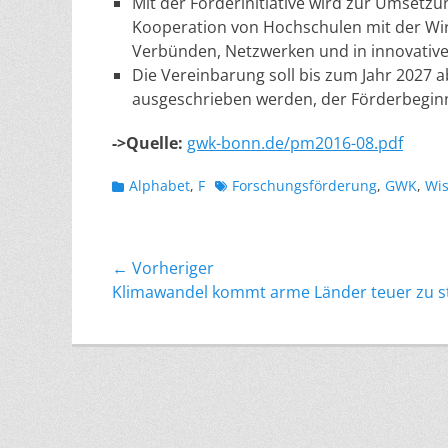
Mit der Förderinitiative wird zur Umsetzu
Kooperation von Hochschulen mit der Wirt
Verbünden, Netzwerken und in innovativ
Die Vereinbarung soll bis zum Jahr 2027 a
ausgeschrieben werden, der Förderbeginn
->Quelle:
gwk-bonn.de/pm2016-08.pdf
Kategorien
Schlagworte
Alphabet
,
F
Forschungsförderung
,
GWK
,
Wis
Beitragsnavigation
← Vorheriger
Vorheriger
Klimawandel kommt arme Länder teuer zu s
Beitrag: