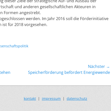
ng dieser Ziele der strategische Auf- und Ausbau der
schaft und anderen gesellschaftlichen Akteuren in
en Formen angestrebt.
bgeschlossen werden. Im Jahr 2016 soll die Förderinitiative
 ist für 2018 vorgesehen.
senschaftspolitik
Nächster →
Nächster
tehen
Speicherförderung befördert Energiewende
Beitrag:
kontakt
|
impressum
|
datenschutz