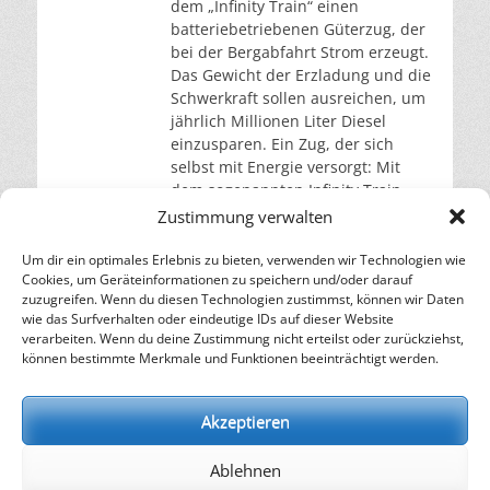
dem „Infinity Train“ einen
batteriebetriebenen Güterzug, der
bei der Bergabfahrt Strom erzeugt.
Das Gewicht der Erzladung und die
Schwerkraft sollen ausreichen, um
jährlich Millionen Liter Diesel
einzusparen. Ein Zug, der sich
selbst mit Energie versorgt: Mit
dem sogenannten Infinity Train
testet das australische
Zustimmung verwalten
Bergbauunternehmen Fortescue
derzeit eine Technologie, die ein
Um dir ein optimales Erlebnis zu bieten, verwenden wir Technologien wie
Cookies, um Geräteinformationen zu speichern und/oder darauf
weiterlesen…
zuzugreifen. Wenn du diesen Technologien zustimmst, können wir Daten
wie das Surfverhalten oder eindeutige IDs auf dieser Website
verarbeiten. Wenn du deine Zustimmung nicht erteilst oder zurückziehst,
– Energie für die Zukunft –
können bestimmte Merkmale und Funktionen beeinträchtigt werden.
SOLARIFY, das unabhängige Informationsportal für
Nachhaltigkeit, Kreislaufwirtschaft,
Akzeptieren
Erneuerbare Energien, Klimawandel und Energiewende.
Ablehnen