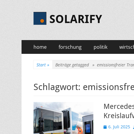
SOLARIFY
Primäres
Zum
home
forschung
politik
wirtsc
Inhalt
Menü
springen
Start
»
Beiträge getagged »
emissionsfreier Tra
Schlagwort:
emissionsfre
Mercedes-
Kreislauf
Veröffentlicht
6. Juli 2025
am