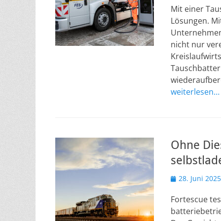
Mit einer Tau
Lösungen. Mit
Unternehmen e
nicht nur ver
Kreislaufwirt
Tauschbatteri
wiederaufber
weiterlesen…
Ohne Dies
selbstlad
Veröffentlicht
28. Juni 2025
am
Fortescue tes
batteriebetri