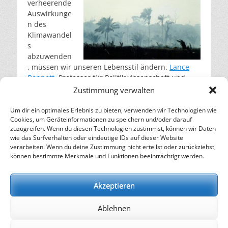
verheerende
Auswirkunge
n des
Klimawandel
s
abzuwenden
, müssen wir unseren Lebensstil ändern.
Lance
Bennett
, Professor für Politikwissenschaft und
Kommunikation an der University of Washington
Zustimmung verwalten
und derzeit
Senior Fellow am IASS
, erklärt, wie
bessere Kommunikation die notwendigen
Um dir ein optimales Erlebnis zu bieten, verwenden wir Technologien wie
Cookies, um Geräteinformationen zu speichern und/oder darauf
Veränderungen vorantreiben kann.
weiterlesen…
zuzugreifen. Wenn du diesen Technologien zustimmst, können wir Daten
wie das Surfverhalten oder eindeutige IDs auf dieser Website
verarbeiten. Wenn du deine Zustimmung nicht erteilst oder zurückziehst,
– Energie für die Zukunft –
können bestimmte Merkmale und Funktionen beeinträchtigt werden.
SOLARIFY, das unabhängige Informationsportal für
Nachhaltigkeit, Kreislaufwirtschaft,
Akzeptieren
Erneuerbare Energien, Klimawandel und Energiewende.
Ablehnen
kontakt
|
impressum
|
datenschutz