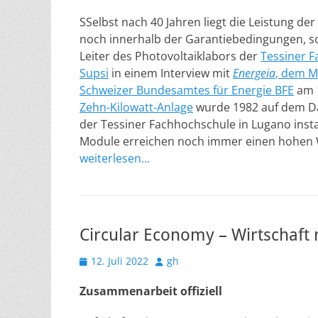
SSelbst nach 40 Jahren liegt die Leistung de
noch innerhalb der Garantiebedingungen, so
Leiter des Photovoltaiklabors der
Tessiner 
Supsi
in einem Interview mit
Energeia
, dem M
Schweizer Bundesamtes für Energie BFE
am 1
Zehn-Kilowatt-Anlage
wurde 1982 auf dem D
der Tessiner Fachhochschule in Lugano instal
Module erreichen noch immer einen hohen 
weiterlesen…
Circular Economy – Wirtschaft
Veröffentlicht
Autor
12. Juli 2022
gh
am
Zusammenarbeit offiziell