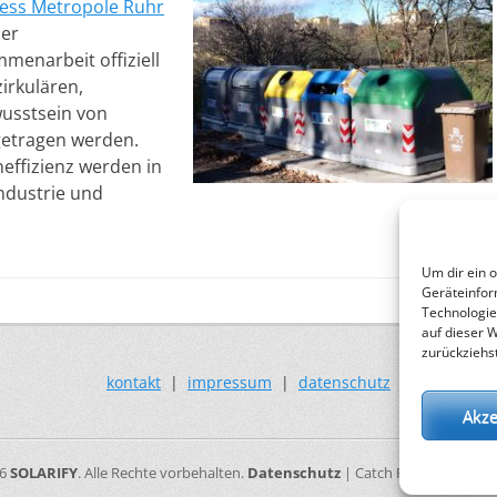
ess Metropole Ruhr
ner
menarbeit offiziell
irkulären,
wusstsein von
getragen werden.
ffizienz werden in
Industrie und
Um dir ein 
Geräteinfor
Technologie
auf dieser 
zurückziehs
kontakt
|
impressum
|
datenschutz
Akze
26
SOLARIFY
. Alle Rechte vorbehalten.
Datenschutz
| Catch Responsive vo