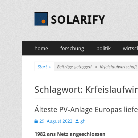
SOLARIFY
Primäres
Zum
home
forschung
politik
wirtsc
Inhalt
Menü
springen
Start
»
Beiträge getagged »
Krfeislaufwirtschaft
Schlagwort:
Krfeislaufwir
Älteste PV-Anlage Europas liefe
Veröffentlicht
Autor
29. August 2022
gh
am
1982 ans Netz angeschlossen