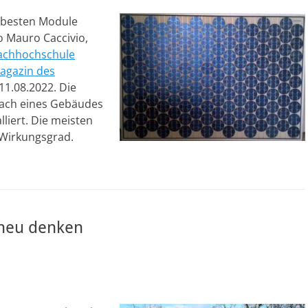
r besten Module
 Mauro Caccivio,
Fachhochschule
agazin des
1.08.2022. Die
ach eines Gebäudes
liert. Die meisten
Wirkungsgrad.
 neu denken