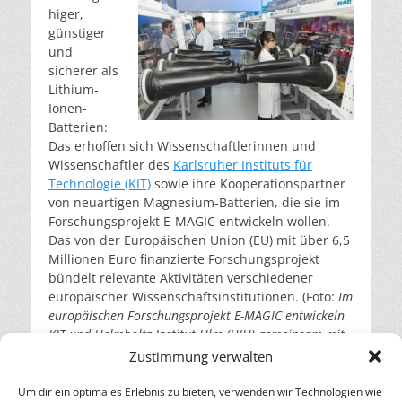
higer,
günstiger
und
sicherer als
Lithium-
Ionen-
Batterien:
Das erhoffen sich Wissenschaftlerinnen und
Wissenschaftler des
Karlsruher Instituts für
Technologie (KIT)
sowie ihre Kooperationspartner
von neuartigen Magnesium-Batterien, die sie im
Forschungsprojekt E-MAGIC entwickeln wollen.
Das von der Europäischen Union (EU) mit über 6,5
Millionen Euro finanzierte Forschungsprojekt
bündelt relevante Aktivitäten verschiedener
europäischer Wissenschaftsinstitutionen. (Foto:
Im
europäischen Forschungsprojekt E-MAGIC entwickeln
KIT und Helmholtz-Institut Ulm (HIU) gemeinsam mit
Kooperationspartnern eine magnesiumbasierte
Zustimmung verwalten
Energiespeichertechnologie – Forschende am HIU
montieren Magnesiumbatterien unter Argon-
Um dir ein optimales Erlebnis zu bieten, verwenden wir Technologien wie