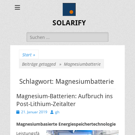
SOLARIFY
Suchen
nach:
Start
»
Beiträge getagged »
Magnesiumbatterie
Schlagwort:
Magnesiumbatterie
Magnesium-Batterien: Aufbruch ins
Post-Lithium-Zeitalter
Veröffentlicht
Autor
21. Januar 2019
gh
am
Magnesiumbasierte Energiespeichertechnologie
Leistungsfä