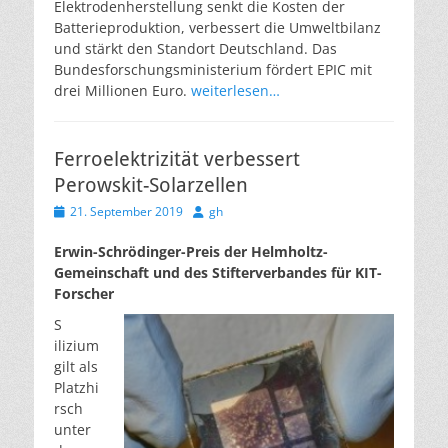
Elektrodenherstellung senkt die Kosten der
Batterieproduktion, verbessert die Umweltbilanz
und stärkt den Standort Deutschland. Das
Bundesforschungsministerium fördert EPIC mit
drei Millionen Euro.
weiterlesen…
Ferroelektrizität verbessert
Perowskit-Solarzellen
Veröffentlicht
Autor
21. September 2019
gh
am
Erwin-Schrödinger-Preis der Helmholtz-
Gemeinschaft und des Stifterverbandes für KIT-
Forscher
S
ilizium
gilt als
Platzhi
rsch
unter