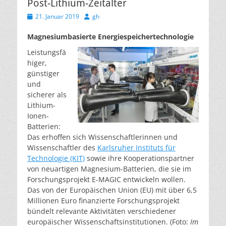
Post-Lithium-Zeitalter
Veröffentlicht
Autor
21. Januar 2019
gh
am
Magnesiumbasierte Energiespeichertechnologie
Leistungsfä
higer,
günstiger
und
sicherer als
Lithium-
Ionen-
Batterien:
Das erhoffen sich Wissenschaftlerinnen und
Wissenschaftler des
Karlsruher Instituts für
Technologie (KIT)
sowie ihre Kooperationspartner
von neuartigen Magnesium-Batterien, die sie im
Forschungsprojekt E-MAGIC entwickeln wollen.
Das von der Europäischen Union (EU) mit über 6,5
Millionen Euro finanzierte Forschungsprojekt
bündelt relevante Aktivitäten verschiedener
europäischer Wissenschaftsinstitutionen. (Foto:
Im