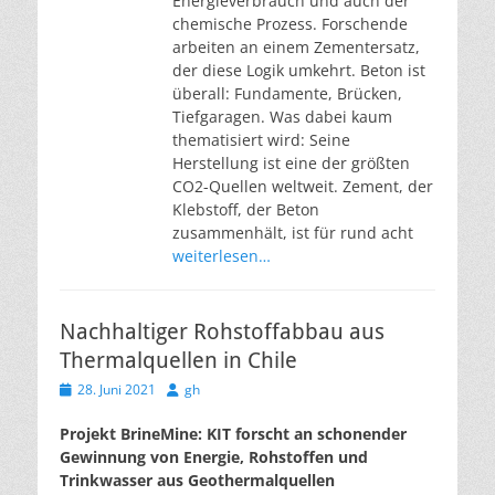
Energieverbrauch und auch der
chemische Prozess. Forschende
arbeiten an einem Zementersatz,
der diese Logik umkehrt. Beton ist
überall: Fundamente, Brücken,
Tiefgaragen. Was dabei kaum
thematisiert wird: Seine
Herstellung ist eine der größten
CO2-Quellen weltweit. Zement, der
Klebstoff, der Beton
zusammenhält, ist für rund acht
weiterlesen…
Nachhaltiger Rohstoffabbau aus
Thermalquellen in Chile
Veröffentlicht
Autor
28. Juni 2021
gh
am
Projekt BrineMine: KIT forscht an schonender
Gewinnung von Energie, Rohstoffen und
Trinkwasser aus Geothermalquellen