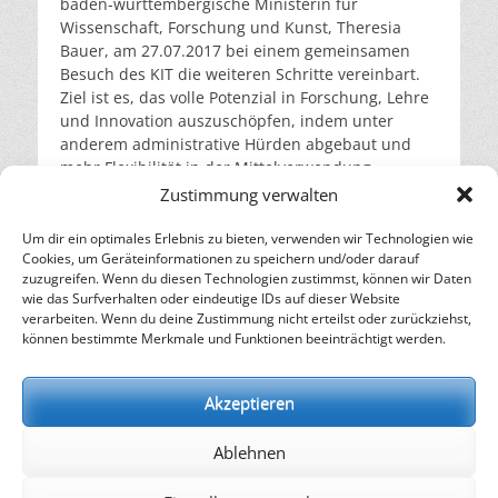
baden-württembergische Ministerin für
Wissenschaft, Forschung und Kunst, Theresia
Bauer, am 27.07.2017 bei einem gemeinsamen
Besuch des KIT die weiteren Schritte vereinbart.
Ziel ist es, das volle Potenzial in Forschung, Lehre
und Innovation auszuschöpfen, indem unter
anderem administrative Hürden abgebaut und
mehr Flexibilität in der Mittelverwendung
ermöglicht werden soll. So wollen die
Zustimmung verwalten
Ministerinnen für das KIT künftig einen
gemeinsamen einheitlichen Haushalt schaffen.
Um dir ein optimales Erlebnis zu bieten, verwenden wir Technologien wie
Cookies, um Geräteinformationen zu speichern und/oder darauf
weiterlesen…
zuzugreifen. Wenn du diesen Technologien zustimmst, können wir Daten
wie das Surfverhalten oder eindeutige IDs auf dieser Website
verarbeiten. Wenn du deine Zustimmung nicht erteilst oder zurückziehst,
– Energie für die Zukunft –
können bestimmte Merkmale und Funktionen beeinträchtigt werden.
SOLARIFY, das unabhängige Informationsportal für
Nachhaltigkeit, Kreislaufwirtschaft,
Akzeptieren
Erneuerbare Energien, Klimawandel und Energiewende.
Ablehnen
kontakt
|
impressum
|
datenschutz