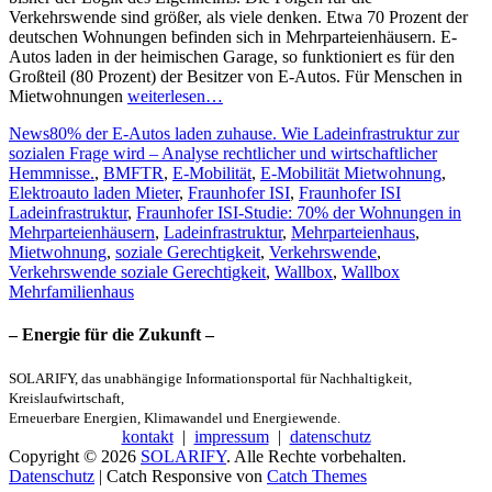
Verkehrswende sind größer, als viele denken. Etwa 70 Prozent der
deutschen Wohnungen befinden sich in Mehrparteienhäusern. E-
Autos laden in der heimischen Garage, so funktioniert es für den
Großteil (80 Prozent) der Besitzer von E-Autos. Für Menschen in
Mietwohnungen
weiterlesen…
Kategorien
Schlagworte
News
80% der E-Autos laden zuhause. Wie Ladeinfrastruktur zur
sozialen Frage wird – Analyse rechtlicher und wirtschaftlicher
Hemmnisse.
,
BMFTR
,
E-Mobilität
,
E-Mobilität Mietwohnung
,
Elektroauto laden Mieter
,
Fraunhofer ISI
,
Fraunhofer ISI
Ladeinfrastruktur
,
Fraunhofer ISI-Studie: 70% der Wohnungen in
Mehrparteienhäusern
,
Ladeinfrastruktur
,
Mehrparteienhaus
,
Mietwohnung
,
soziale Gerechtigkeit
,
Verkehrswende
,
Verkehrswende soziale Gerechtigkeit
,
Wallbox
,
Wallbox
Mehrfamilienhaus
– Energie für die Zukunft –
SOLARIFY, das unabhängige Informationsportal für Nachhaltigkeit,
Kreislaufwirtschaft,
Erneuerbare Energien, Klimawandel und Energiewende.
kontakt
|
impressum
|
datenschutz
Copyright © 2026
SOLARIFY
. Alle Rechte vorbehalten.
Datenschutz
| Catch Responsive von
Catch Themes