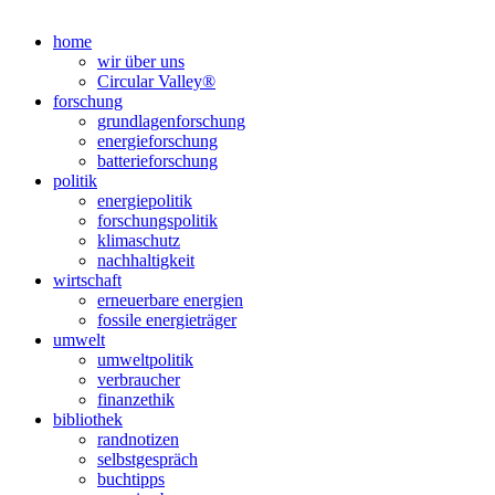
Nach
oben
home
scrollen
wir über uns
Circular Valley®
forschung
grundlagenforschung
energieforschung
batterieforschung
politik
energiepolitik
forschungspolitik
klimaschutz
nachhaltigkeit
wirtschaft
erneuerbare energien
fossile energieträger
umwelt
umweltpolitik
verbraucher
finanzethik
bibliothek
randnotizen
selbstgespräch
buchtipps