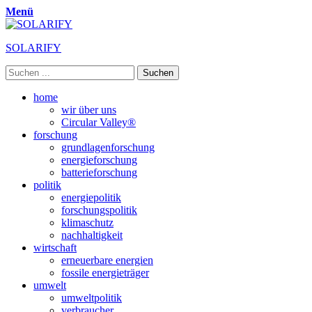
Menü
SOLARIFY
Suchen
nach:
Primäres
Zum
home
Inhalt
wir über uns
Menü
springen
Circular Valley®
forschung
grundlagenforschung
energieforschung
batterieforschung
politik
energiepolitik
forschungspolitik
klimaschutz
nachhaltigkeit
wirtschaft
erneuerbare energien
fossile energieträger
umwelt
umweltpolitik
verbraucher