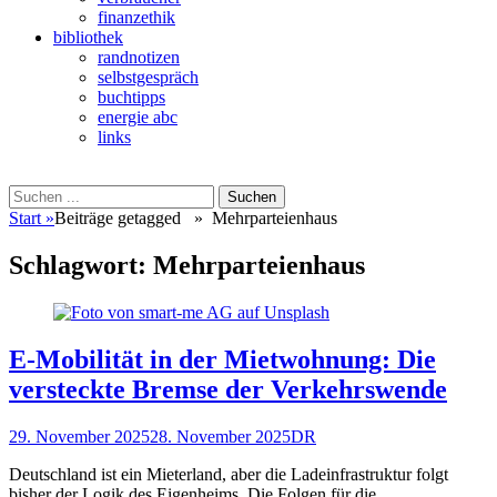
finanzethik
bibliothek
randnotizen
selbstgespräch
buchtipps
energie abc
links
Suchen
Suchen
nach:
Start
»
Beiträge getagged »
Mehrparteienhaus
Schlagwort:
Mehrparteienhaus
E-Mobilität in der Mietwohnung: Die
versteckte Bremse der Verkehrswende
Veröffentlicht
Autor
29. November 2025
28. November 2025
DR
am
Deutschland ist ein Mieterland, aber die Ladeinfrastruktur folgt
bisher der Logik des Eigenheims. Die Folgen für die