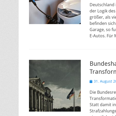
Deutschland i
der Logik des
größer, als 
befinden sich
Garage, so fu
E-Autos. Für
Bundesha
Transfor
Veröffentlicht
31. August 2
am
Die Bundesreg
Transformati
Statt damit i
Strafzahlunge