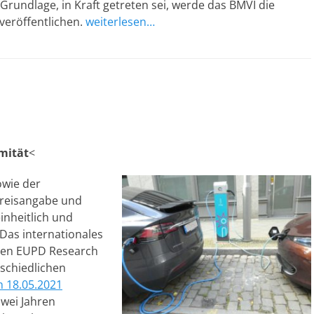
e Grundlage, in Kraft getreten sei, werde das BMVI die
veröffentlichen.
weiterlesen…
mität
<
owie der
reisangabe und
nheitlich und
Das internationales
men EUPD Research
rschiedlichen
 18.05.2021
zwei Jahren