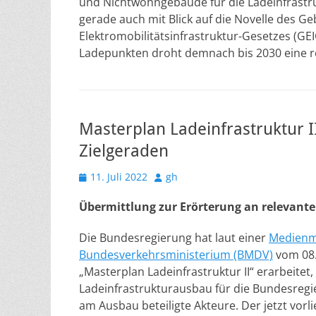
und Nichtwohngebäude für die Ladeinfrastru
gerade auch mit Blick auf die Novelle des G
Elektromobilitätsinfrastruktur-Gesetzes (G
Ladepunkten droht demnach bis 2030 eine r
Masterplan Ladeinfrastruktur I
Zielgeraden
Veröffentlicht
Autor
11. Juli 2022
gh
am
Übermittlung zur Erörterung
an relevante
Die Bundesregierung hat laut einer
Medienm
Bundesverkehrsministerium (BMDV)
vom 08.
„Masterplan Ladeinfrastruktur II“ erarbeitet,
Ladeinfrastrukturausbau für die Bundesregi
am Ausbau beteiligte Akteure. Der jetzt vor