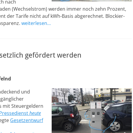
ch nach
Laden (Wechselstrom) werden immer noch zehn Prozent,
t der Tarife nicht auf kWh-Basis abgerechnet. Blockier-
nsparenz.
weiterlesen…
esetzlich gefördert werden
felnd
endeckend und
ugänglicher
os mit Steuergeldern
Pressedienst
heute
legte
Gesetzentwurf