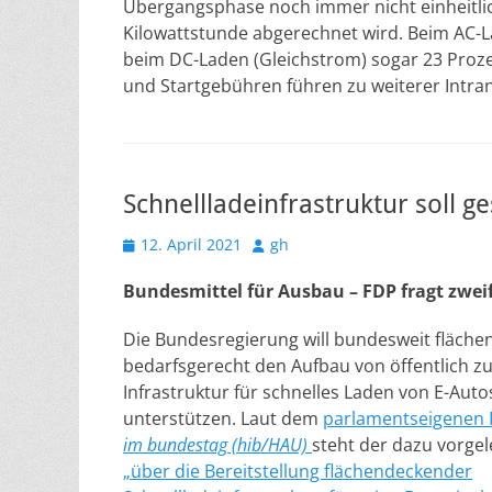
Übergangsphase noch immer nicht einheitli
Kilowattstunde abgerechnet wird. Beim AC-
beim DC-Laden (Gleichstrom) sogar 23 Prozen
und Startgebühren führen zu weiterer Intra
Schnellladeinfrastruktur soll g
Veröffentlicht
Autor
12. April 2021
gh
am
Bundesmittel für Ausbau – FDP fragt zwei
Die Bundesregierung will bundesweit fläch
bedarfsgerecht den Aufbau von öffentlich z
Infrastruktur für schnelles Laden von E-Aut
unterstützen. Laut dem
parlamentseigenen 
im bundestag (hib/HAU)
steht der dazu vorge
„über die Bereitstellung flächendeckender