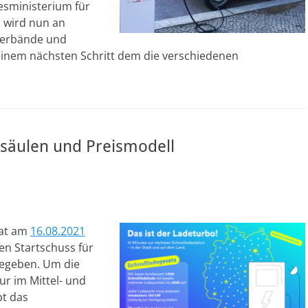
sministerium für
d wird nun an
Verbände und
einem nächsten Schritt dem die verschiedenen
esäulen und Preismodell
hat am
16.08.2021
n Startschuss für
gegeben. Um die
r im Mittel- und
bt das