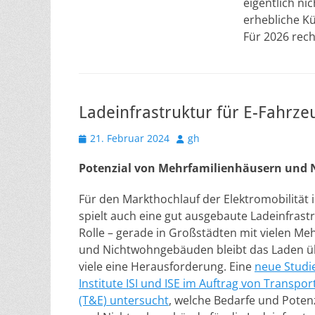
eigentlich ni
erhebliche K
Für 2026 rec
Ladeinfrastruktur für E-Fahrze
Veröffentlicht
Autor
21. Februar 2024
gh
am
Potenzial von Mehrfamilienhäusern und
Für den Markthochlauf der Elektromobilität 
spielt auch eine gut ausgebaute Ladeinfrastr
Rolle – gerade in Großstädten mit vielen M
und Nichtwohngebäuden bleibt das Laden üb
viele eine Herausforderung. Eine
neue Studi
Institute ISI und ISE im Auftrag von Transpo
(T&E) untersucht
, welche Bedarfe und Poten