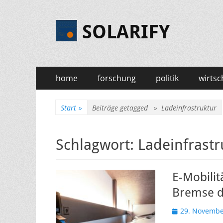
SOLARIFY
Primäres
Zum
home
forschung
politik
wirtsc
Inhalt
Menü
springen
Start
»
Beiträge getagged »
Ladeinfrastruktur
Schlagwort:
Ladeinfrastr
E-Mobilit
Bremse d
Veröffentlicht
29. Novembe
am