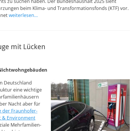
chts zu suchen haben. Der Bundeshaushalt 2025 sieht
ürzungen beim Klima- und Transformationsfonds (KTF) vor.
hnet
weiterlesen…
uge mit Lücken
 Nichtwohngebäuden
in Deutschland
uktur eine wichtige
ehrfamilienhäusern
er Nacht aber für
e der Fraunhofer-
rt & Environment
ziale Mehrfamilien-