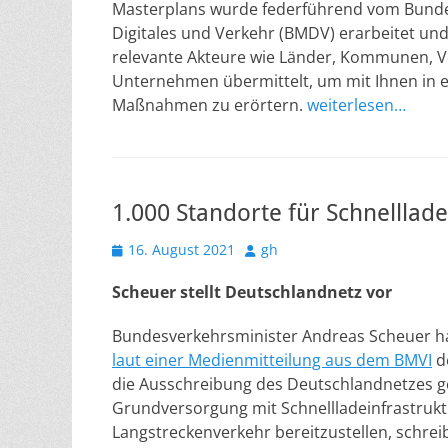
Masterplans wurde federführend vom Bunde
Digitales und Verkehr (BMDV) erarbeitet un
relevante Akteure wie Länder, Kommunen, 
Unternehmen übermittelt, um mit Ihnen in 
Maßnahmen zu erörtern.
weiterlesen…
1.000 Standorte für Schnelllad
Veröffentlicht
Autor
16. August 2021
gh
am
Scheuer stellt Deutschlandnetz vor
Bundesverkehrsminister Andreas Scheuer 
laut einer Medienmitteilung aus dem BMVI
de
die Ausschreibung des Deutschlandnetzes 
Grundversorgung mit Schnellladeinfrastruktu
Langstreckenverkehr bereitzustellen, schrei