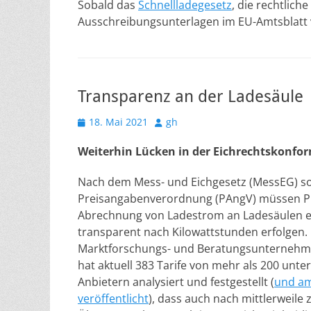
Sobald das
Schnellladegesetz
, die rechtlich
Ausschreibungsunterlagen im EU-Amtsblatt 
Transparenz an der Ladesäule
Veröffentlicht
Autor
18. Mai 2021
gh
am
Weiterhin Lücken in der Eichrechtskonfor
Nach dem Mess- und Eichgesetz (MessEG) s
Preisangabenverordnung (PAngV) müssen P
Abrechnung von Ladestrom an Ladesäulen ei
transparent nach Kilowattstunden erfolgen. 
Marktforschungs- und Beratungsunterneh
hat aktuell 383 Tarife von mehr als 200 unte
Anbietern analysiert und festgestellt (
und am
veröffentlicht
), dass auch nach mittlerweile 