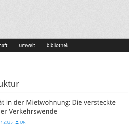
haft
umwelt
bibliothek
uktur
ät in der Mietwohnung: Die versteckte
er Verkehrswende
Autor
r 2025
DR