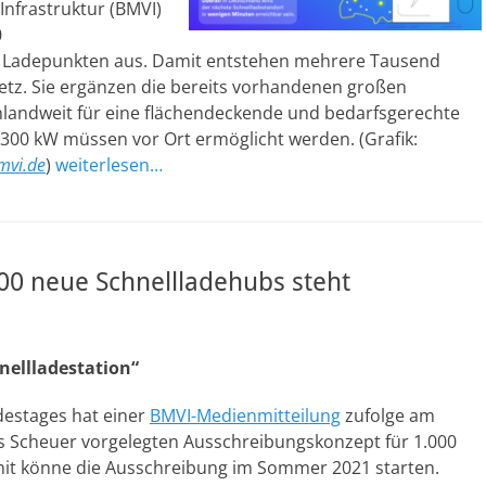
Infrastruktur (BMVI)
0
n Ladepunkten aus. Damit entstehen mehrere Tausend
tz. Sie ergänzen die bereits vorhandenen großen
landweit für eine flächendeckende und bedarfsgerechte
s 300 kW müssen vor Ort ermöglicht werden. (Grafik:
mvi.de
)
weiterlesen…
00 neue Schnellladehubs steht
nellladestation“
estages hat einer
BMVI-Medienmitteilung
zufolge am
 Scheuer vorgelegten Ausschreibungskonzept für 1.000
it könne die Ausschreibung im Sommer 2021 starten.