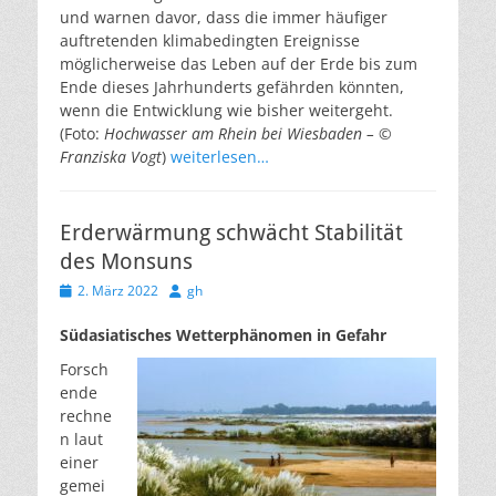
und warnen davor, dass die immer häufiger
auftretenden klimabedingten Ereignisse
möglicherweise das Leben auf der Erde bis zum
Ende dieses Jahrhunderts gefährden könnten,
wenn die Entwicklung wie bisher weitergeht.
(Foto:
Hochwasser am Rhein bei Wiesbaden – ©
Franziska Vogt
)
weiterlesen…
Erderwärmung schwächt Stabilität
des Monsuns
Veröffentlicht
Autor
2. März 2022
gh
am
Südasiatisches Wetterphänomen in Gefahr
Forsch
ende
rechne
n laut
einer
gemei