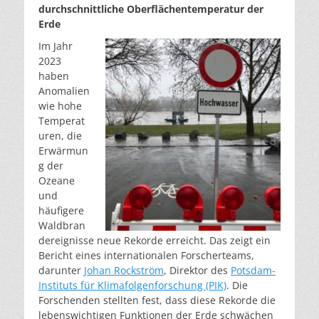
durchschnittliche Oberflächentemperatur der
Erde
Im Jahr
2023
haben
Anomalien
wie hohe
Temperat
uren, die
Erwärmun
g der
Ozeane
und
häufigere
Waldbran
dereignisse neue Rekorde erreicht. Das zeigt ein
Bericht eines internationalen Forscherteams,
darunter
Johan Rockström
, Direktor des
Potsdam-
Instituts für Klimafolgenforschung (PIK)
. Die
Forschenden stellten fest, dass diese Rekorde die
lebenswichtigen Funktionen der Erde schwächen