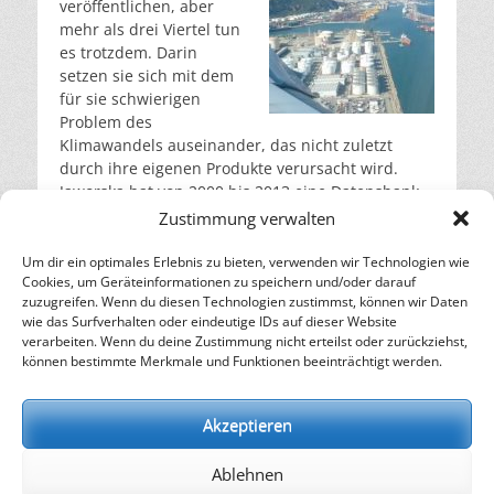
veröffentlichen, aber
mehr als drei Viertel tun
es trotzdem. Darin
setzen sie sich mit dem
für sie schwierigen
Problem des
Klimawandels auseinander, das nicht zuletzt
durch ihre eigenen Produkte verursacht wird.
Jaworska hat von 2000 bis 2013 eine Datensbank
mit den CSRs aller großen Ölgesellschaften
Zustimmung verwalten
erstellt. Insgesamt 294 Berichte und fast 15
Millionen Wörter von Gazprom, Exxon, BP,
Um dir ein optimales Erlebnis zu bieten, verwenden wir Technologien wie
Cookies, um Geräteinformationen zu speichern und/oder darauf
Sinopec, Norsk und anderen.
weiterlesen…
zuzugreifen. Wenn du diesen Technologien zustimmst, können wir Daten
wie das Surfverhalten oder eindeutige IDs auf dieser Website
verarbeiten. Wenn du deine Zustimmung nicht erteilst oder zurückziehst,
– Energie für die Zukunft –
können bestimmte Merkmale und Funktionen beeinträchtigt werden.
SOLARIFY, das unabhängige Informationsportal für
Nachhaltigkeit, Kreislaufwirtschaft,
Akzeptieren
Erneuerbare Energien, Klimawandel und Energiewende.
Ablehnen