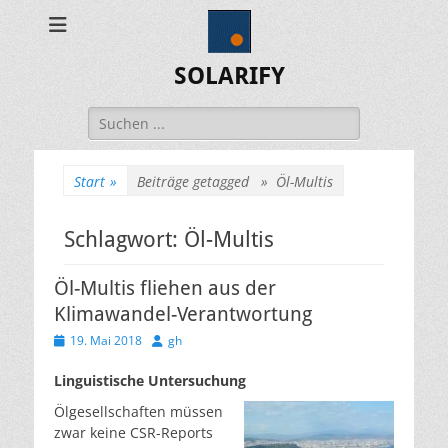
SOLARIFY
Suchen
nach:
Start
»
Beiträge getagged »
Öl-Multis
Schlagwort:
Öl-Multis
Öl-Multis fliehen aus der
Klimawandel-Verantwortung
Veröffentlicht
Autor
19. Mai 2018
gh
am
Linguistische Untersuchung
Ölgesellschaften müssen
zwar keine CSR-Reports