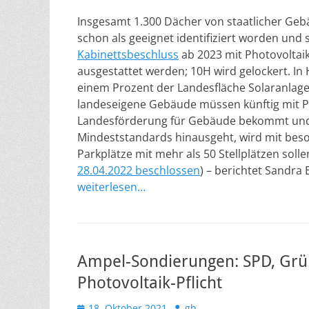
Insgesamt 1.300 Dächer von staatlicher Geb
schon als geeignet identifiziert worden und s
Kabinettsbeschluss
ab 2023 mit Photovoltai
ausgestattet werden; 10H wird gelockert. In 
einem Prozent der Landesfläche Solaranlag
landeseigene Gebäude müssen künftig mit P
Landesförderung für Gebäude bekommt un
Mindeststandards hinausgeht, wird mit bes
Parkplätze mit mehr als 50 Stellplätzen sol
28.04.2022 beschlossen
) – berichtet Sandra
weiterlesen…
Ampel-Sondierungen: SPD, Grü
Photovoltaik-Pflicht
Veröffentlicht
Autor
18. Oktober 2021
gh