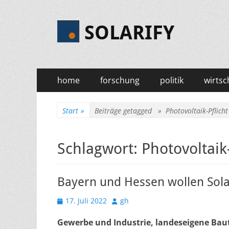
SOLARIFY
Primäres
Zum
home
forschung
politik
wirtsc
Inhalt
Menü
springen
Start
»
Beiträge getagged »
Photovoltaik-Pflicht
Schlagwort:
Photovoltaik-
Bayern und Hessen wollen Sola
Veröffentlicht
Autor
17. Juli 2022
gh
am
Gewerbe und Industrie, landeseigene Bau