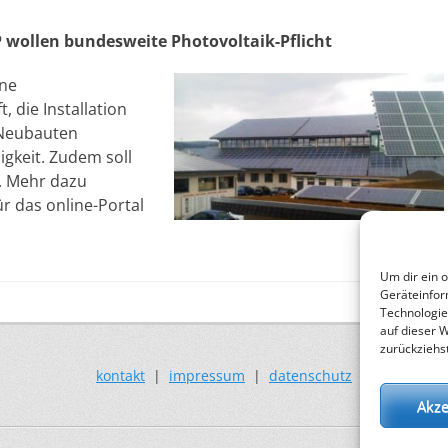
wollen bundesweite Photovoltaik-Pflicht
ine
t, die Installation
 Neubauten
igkeit. Zudem soll
. Mehr dazu
r das online-Portal
Um dir ein 
Geräteinfor
Technologie
auf dieser 
zurückziehs
kontakt
|
impressum
|
datenschutz
Akze