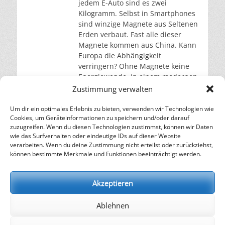
jedem E-Auto sind es zwei
Kilogramm. Selbst in Smartphones
sind winzige Magnete aus Seltenen
Erden verbaut. Fast alle dieser
Magnete kommen aus China. Kann
Europa die Abhängigkeit
verringern? Ohne Magnete keine
Energiewende. In einem modernen
Windrad stecken bis zu 600
Zustimmung verwalten
Kilogramm Permanentmagnete aus
Neodym, einem seltenen
Um dir ein optimales Erlebnis zu bieten, verwenden wir Technologien wie
Cookies, um Geräteinformationen zu speichern und/oder darauf
weiterlesen…
zuzugreifen. Wenn du diesen Technologien zustimmst, können wir Daten
wie das Surfverhalten oder eindeutige IDs auf dieser Website
verarbeiten. Wenn du deine Zustimmung nicht erteilst oder zurückziehst,
– Energie für die Zukunft –
können bestimmte Merkmale und Funktionen beeinträchtigt werden.
SOLARIFY, das unabhängige Informationsportal für
Nachhaltigkeit, Kreislaufwirtschaft,
Akzeptieren
Erneuerbare Energien, Klimawandel und Energiewende.
Ablehnen
kontakt
|
impressum
|
datenschutz