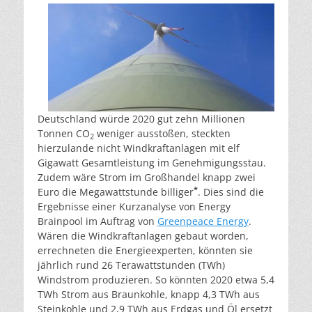
Deutschland würde 2020 gut zehn Millionen
Tonnen CO
weniger ausstoßen, steckten
2
hierzulande nicht Windkraftanlagen mit elf
Gigawatt Gesamtleistung im Genehmigungsstau.
Zudem wäre Strom im Großhandel knapp zwei
*
Euro die Megawattstunde billiger
. Dies sind die
Ergebnisse einer Kurzanalyse von Energy
Brainpool im Auftrag von
Greenpeace Energy
.
Wären die Windkraftanlagen gebaut worden,
errechneten die Energieexperten, könnten sie
jährlich rund 26 Terawattstunden (TWh)
Windstrom produzieren. So könnten 2020 etwa 5,4
TWh Strom aus Braunkohle, knapp 4,3 TWh aus
Steinkohle und 2,9 TWh aus Erdgas und Öl ersetzt