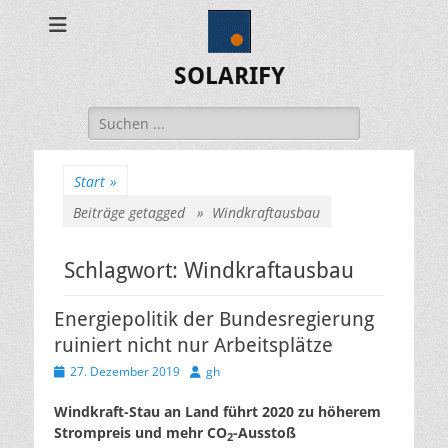
SOLARIFY
Suchen
nach:
Start
»
Beiträge getagged »
Windkraftausbau
Schlagwort:
Windkraftausbau
Energiepolitik der Bundesregierung
ruiniert nicht nur Arbeitsplätze
Veröffentlicht
Autor
27. Dezember 2019
gh
am
Windkraft-Stau an Land führt 2020 zu höherem
Strompreis und mehr CO
-Ausstoß
2