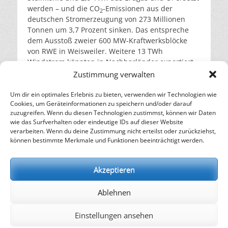
werden – und die CO
-Emissionen aus der
2
deutschen Stromerzeugung von 273 Millionen
Tonnen um 3,7 Prozent sinken. Das entspreche
dem Ausstoß zweier 600 MW-Kraftwerksblöcke
von RWE in Weisweiler. Weitere 13 TWh
Windstrom könnten in Nachbarländer exportiert
werden und auch dort den CO
-Ausstoß
Zustimmung verwalten
2
verringern, zeigte die stundenscharfe
Modellierung des europäischen Strommarktes im
Um dir ein optimales Erlebnis zu bieten, verwenden wir Technologien wie
Cookies, um Geräteinformationen zu speichern und/oder darauf
Jahr 2020 für Greenpeace Energy.
weiterlesen…
zuzugreifen. Wenn du diesen Technologien zustimmst, können wir Daten
wie das Surfverhalten oder eindeutige IDs auf dieser Website
verarbeiten. Wenn du deine Zustimmung nicht erteilst oder zurückziehst,
– Energie für die Zukunft –
können bestimmte Merkmale und Funktionen beeinträchtigt werden.
SOLARIFY, das unabhängige Informationsportal für
Nachhaltigkeit, Kreislaufwirtschaft,
Akzeptieren
Erneuerbare Energien, Klimawandel und Energiewende.
Ablehnen
kontakt
|
impressum
|
datenschutz
Einstellungen ansehen