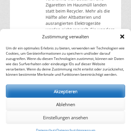
Zigaretten im Hausmüll landen
statt beim Recycler. Mehr als die
Hälfte aller Altbatterien und
ausrangierten Elektrogeräte
werden nicht recycelt. Sie wandern
stattdessen in die Restmülltonne
Zustimmung verwalten
oder die gelbe Tonne. Und die
Sortierbetriebe haben damit zu
Um dir ein optimales Erlebnis zu bieten, verwenden wir Technologien wie
Cookies, um Geräteinformationen zu speichern und/oder darauf
weiterlesen…
zuzugreifen. Wenn du diesen Technologien zustimmst, können wir Daten
wie das Surfverhalten oder eindeutige IDs auf dieser Website
verarbeiten. Wenn du deine Zustimmung nicht erteilst oder zurückziehst,
– Energie für die Zukunft –
können bestimmte Merkmale und Funktionen beeinträchtigt werden.
SOLARIFY, das unabhängige Informationsportal für
Nachhaltigkeit, Kreislaufwirtschaft,
Akzeptieren
Erneuerbare Energien, Klimawandel und Energiewende.
Ablehnen
kontakt
|
impressum
|
datenschutz
Einstellungen ansehen
Copyright © 2026
SOLARIFY
. Alle Rechte vorbehalten.
Datenschutz
Datenschutz
Impressum