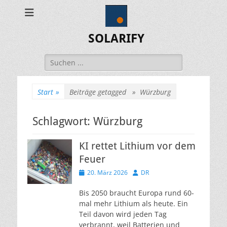
SOLARIFY
Suchen
nach:
Start
»
Beiträge getagged »
Würzburg
Schlagwort:
Würzburg
KI rettet Lithium vor dem
Feuer
Veröffentlicht
Autor
20. März 2026
DR
am
Bis 2050 braucht Europa rund 60-
mal mehr Lithium als heute. Ein
Teil davon wird jeden Tag
verbrannt, weil Batterien und