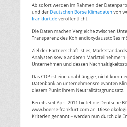
Ab sofort werden im Rahmen der Datenpartn
und der
Deutschen Börse Klimadaten
von we
frankfurt.de
veröffentlicht.
Die Daten machen Vergleiche zwischen Unte
Transparenz des Kohlendioxydausstoßes mö
Ziel der Partnerschaft ist es, Marktstandar
Analysten sowie anderen Marktteilnehmern e
Unternehmen und dessen Nachhaltigkeitsstr
Das CDP ist eine unabhängige, nicht kommerz
Datenbank an unternehmensrelevanten Klimai
diesem Punkt ihrem Neutralitätsgrundsatz.
Bereits seit April 2011 bietet die Deutsche B
www.boerse-frankfurt.com an. Diese ökolog
Kriterien genannt – werden nun durch die E