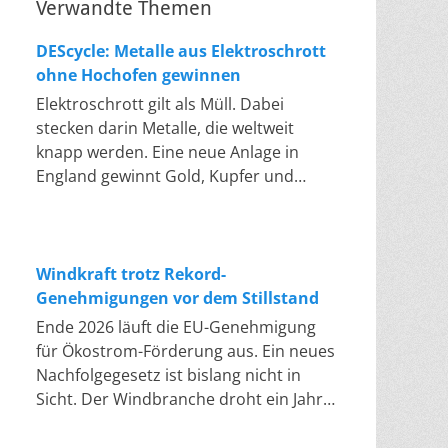
Verwandte Themen
DEScycle: Metalle aus Elektroschrott
ohne Hochofen gewinnen
Elektroschrott gilt als Müll. Dabei
stecken darin Metalle, die weltweit
knapp werden. Eine neue Anlage in
England gewinnt Gold, Kupfer und
Palladium heraus, in einem Bad bei 50
bis 80 Grad, statt wie bisher im
Hochofen. Klassisches Metallrecycling
schmilzt Leiterplatten und Kabelreste
Windkraft trotz Rekord-
bei mehreren hundert bis über
Genehmigungen vor dem Stillstand
tausend Grad ein. Energieintensiv und
Ende 2026 läuft die EU-Genehmigung
nur im industriellen Großmaßstab
für Ökostrom-Förderung aus. Ein neues
möglich. Das Londoner Start-up
Nachfolgegesetz ist bislang nicht in
DEScycle hat im englischen Teesside
Sicht. Der Windbranche droht ein Jahr,
eine Demonstrationsanlage eröffnet,
in dem sie nichts Neues anfangen kann.
die ohne diese Hitze auskommt: Ein
Jahrelang scheiterte die Windkraft an