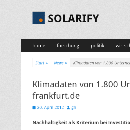
SOLARIFY
Primäres
Zum
home
forschung
politik
wirtsc
Inhalt
Menü
springen
Start
»
News
»
Klimadaten von 1.800 Unterneh
Klimadaten von 1.800 U
frankfurt.de
Veröffentlicht
Autor
20. April 2012
gh
am
Nachhaltigkeit als Kriterium bei Investit