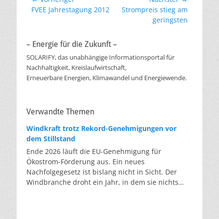
Beitragsnavigation
Vorheriger
Nächster
FVEE Jahrestagung 2012
Strompreis stieg am
Beitrag:
Beitrag:
geringsten
– Energie für die Zukunft –
SOLARIFY, das unabhängige Informationsportal für
Nachhaltigkeit, Kreislaufwirtschaft,
Erneuerbare Energien, Klimawandel und Energiewende.
Verwandte Themen
Windkraft trotz Rekord-Genehmigungen vor
dem Stillstand
Ende 2026 läuft die EU-Genehmigung für
Ökostrom-Förderung aus. Ein neues
Nachfolgegesetz ist bislang nicht in Sicht. Der
Windbranche droht ein Jahr, in dem sie nichts
Neues anfangen kann. Jahrelang scheiterte die
Windkraft an schleppenden Genehmigungen.
Dieses Problem hat die Politik tatsächlich gelöst,