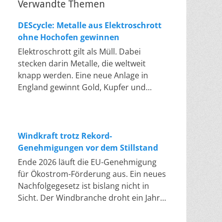
Verwandte Themen
DEScycle: Metalle aus Elektroschrott
ohne Hochofen gewinnen
Elektroschrott gilt als Müll. Dabei
stecken darin Metalle, die weltweit
knapp werden. Eine neue Anlage in
England gewinnt Gold, Kupfer und
Palladium heraus, in einem Bad bei 50
bis 80 Grad, statt wie bisher im
Hochofen. Klassisches Metallrecycling
schmilzt Leiterplatten und Kabelreste
Windkraft trotz Rekord-
bei mehreren hundert bis über
Genehmigungen vor dem Stillstand
tausend Grad ein. Energieintensiv und
Ende 2026 läuft die EU-Genehmigung
nur im industriellen Großmaßstab
für Ökostrom-Förderung aus. Ein neues
möglich. Das Londoner Start-up
Nachfolgegesetz ist bislang nicht in
DEScycle hat im englischen Teesside
Sicht. Der Windbranche droht ein Jahr,
eine Demonstrationsanlage eröffnet,
in dem sie nichts Neues anfangen kann.
die ohne diese Hitze auskommt: Ein
Jahrelang scheiterte die Windkraft an