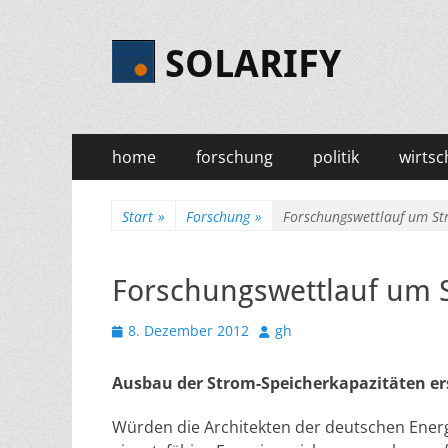
SOLARIFY
Primäres
Zum
home
forschung
politik
wirtsc
Inhalt
Menü
springen
Start
»
Forschung
»
Forschungswettlauf um St
Forschungswettlauf um 
Veröffentlicht
Autor
8. Dezember 2012
gh
am
Ausbau der Strom-Speicherkapazitäten e
Würden die Architekten der deutschen Ener