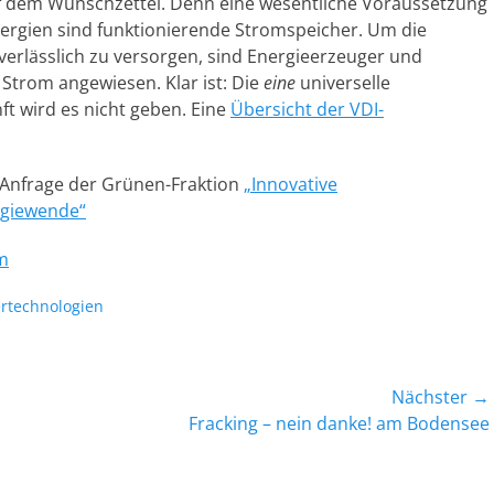
uf dem Wunschzettel. Denn eine wesentliche Voraussetzung
nergien sind funktionierende Stromspeicher. Um die
erlässlich zu versorgen, sind Energieerzeuger und
Strom angewiesen. Klar ist: Die
eine
universelle
t wird es nicht geben. Eine
Übersicht der VDI-
 Anfrage der Grünen-Fraktion
„Innovative
rgiewende“
m
te
rtechnologien
Nächster →
Nächster
Fracking – nein danke! am Bodensee
Beitrag: