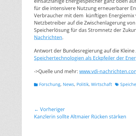
einsatzfähige Energiespeicher ganz oben a
für die intensivere Nutzung erneuerbarer E
Verbraucher mit dem künftigen Energiemix v
Netzbetreiber auf die Zwischenlagerung von 
Speicherlösung für das Stromnetz der Zukunf
Nachrichten
.
Antwort der Bundesregierung auf die Kleine
Speichertechnologien als Eckpfeiler der Ene
->Quelle und mehr:
www.vdi-nachrichten.co
Kategorien
Schlagwor
Forschung
,
News
,
Politik
,
Wirtschaft
Speiche
Beitragsnavigation
← Vorheriger
Vorheriger
Kanzlerin sollte Altmaier Rücken stärken
Beitrag: