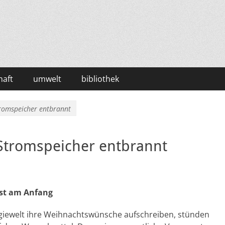
haft
umwelt
bibliothek
romspeicher entbrannt
Stromspeicher entbrannt
rst am Anfang
giewelt ihre Weihnachtswünsche aufschreiben, stünden