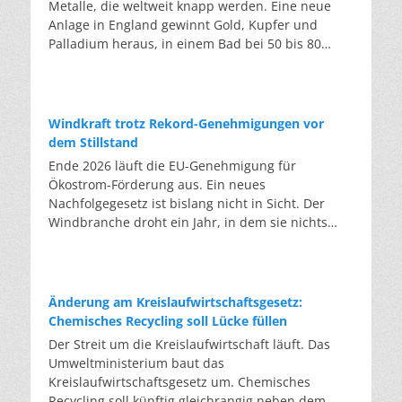
Metalle, die weltweit knapp werden. Eine neue
Anlage in England gewinnt Gold, Kupfer und
Palladium heraus, in einem Bad bei 50 bis 80
Grad, statt wie bisher im Hochofen. Klassisches
Metallrecycling schmilzt Leiterplatten und
Kabelreste bei mehreren hundert bis über
tausend Grad ein. Energieintensiv und nur im
Windkraft trotz Rekord-Genehmigungen vor
industriellen Großmaßstab möglich. Das Londoner
dem Stillstand
Start-up DEScycle hat im englischen Teesside eine
Ende 2026 läuft die EU-Genehmigung für
Demonstrationsanlage eröffnet, die ohne diese
Ökostrom-Förderung aus. Ein neues
Hitze auskommt: Ein chemisches Bad löst die
Nachfolgegesetz ist bislang nicht in Sicht. Der
Metalle bei 50 bis 80 Grad heraus, statt sie
Windbranche droht ein Jahr, in dem sie nichts
einzuschmelzen. Das Verfahren heißt Iono-
Neues anfangen kann. Jahrelang scheiterte die
Metallurgie und nutzt eine Salzmischung, bei der
Windkraft an schleppenden Genehmigungen.
sich Bestandteile chemisch anziehen. Ein
Dieses Problem hat die Politik tatsächlich gelöst,
Katalysator entzieht den Metallatomen in der
die Verfahren laufen heute deutlich schneller. Die
Änderung am Kreislaufwirtschaftsgesetz:
Platine Elektronen und macht sie dadurch löslich.
Halbjahresbilanz der Branche bestätigt dieses
Chemisches Recycling soll Lücke füllen
Unterschiedliche Lösungsmittel-Rezepturen holen
Muster: So viele Windräder wie nie zuvor wurden
Der Streit um die Kreislaufwirtschaft läuft. Das
gezielt einzelne Metalle heraus. Zuerst Kupfer,
genehmigt, doch im ersten Halbjahr gingen netto
Umweltministerium baut das
Silber und Palladium, danach separat das Gold.
nur rund zwei Gigawatt ans Netz. Der Bestand
Kreislaufwirtschaftsgesetz um. Chemisches
Das Plastik der Platinen bleibt dabei
liegt damit bei etwa 70 Gigawatt. Das gesetzliche
Recycling soll künftig gleichrangig neben dem
unbeschädigt. Laut Unternehmensangaben