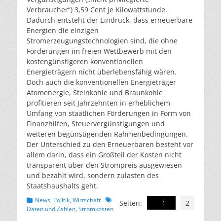
Verbraucher“) 3,59 Cent je Kilowattstunde.
Dadurch entsteht der Eindruck, dass erneuerbare
Energien die einzigen
Stromerzeugungstechnologien sind, die ohne
Förderungen im freien Wettbewerb mit den
kostengünstigeren konventionellen
Energieträgern nicht überlebensfähig wären.
Doch auch die konventionellen Energieträger
Atomenergie, Steinkohle und Braunkohle
profitieren seit Jahrzehnten in erheblichem
Umfang von staatlichen Förderungen in Form von
Finanzhilfen, Steuervergünstigungen und
weiteren begünstigenden Rahmenbedingungen.
Der Unterschied zu den Erneuerbaren besteht vor
allem darin, dass ein Großteil der Kosten nicht
transparent über den Strompreis ausgewiesen
und bezahlt wird, sondern zulasten des
Staatshaushalts geht.
Kategorien
Schlagworte
News
,
Politik
,
Wirtschaft
Seiten:
1
2
Daten und Zahlen
,
Stromkosten