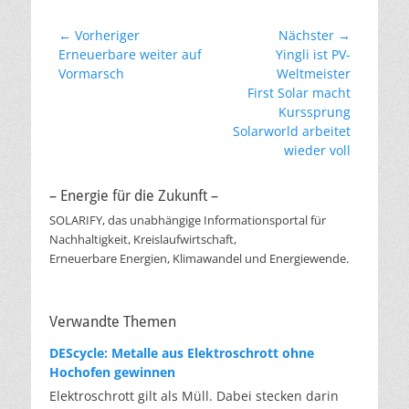
Beitragsnavigation
← Vorheriger
Nächster →
Vorheriger
Nächster
Erneuerbare weiter auf
Yingli ist PV-
Beitrag:
Beitrag:
Vormarsch
Weltmeister
First Solar macht
Kurssprung
Solarworld arbeitet
wieder voll
– Energie für die Zukunft –
SOLARIFY, das unabhängige Informationsportal für
Nachhaltigkeit, Kreislaufwirtschaft,
Erneuerbare Energien, Klimawandel und Energiewende.
Verwandte Themen
DEScycle: Metalle aus Elektroschrott ohne
Hochofen gewinnen
Elektroschrott gilt als Müll. Dabei stecken darin