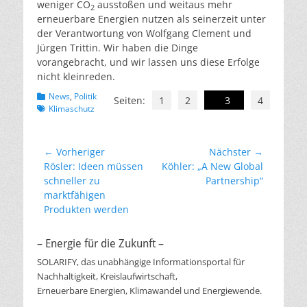
weniger CO
ausstoßen und weitaus mehr
2
erneuerbare Energien nutzen als seinerzeit unter
der Verantwortung von Wolfgang Clement und
Jürgen Trittin. Wir haben die Dinge
vorangebracht, und wir lassen uns diese Erfolge
nicht kleinreden.
Kategorien
Schlagworte
News
,
Politik
Seiten:
1
2
3
4
Klimaschutz
Beitragsnavigation
← Vorheriger
Nächster →
Vorheriger
Nächster
Rösler: Ideen müssen
Köhler: „A New Global
Beitrag:
Beitrag:
schneller zu
Partnership“
marktfähigen
Produkten werden
– Energie für die Zukunft –
SOLARIFY, das unabhängige Informationsportal für
Nachhaltigkeit, Kreislaufwirtschaft,
Erneuerbare Energien, Klimawandel und Energiewende.