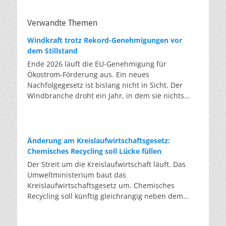
Verwandte Themen
Windkraft trotz Rekord-Genehmigungen vor
dem Stillstand
Ende 2026 läuft die EU-Genehmigung für
Ökostrom-Förderung aus. Ein neues
Nachfolgegesetz ist bislang nicht in Sicht. Der
Windbranche droht ein Jahr, in dem sie nichts
Neues anfangen kann. Jahrelang scheiterte die
Windkraft an schleppenden Genehmigungen.
Dieses Problem hat die Politik tatsächlich gelöst,
die Verfahren laufen heute deutlich schneller. Die
Änderung am Kreislaufwirtschaftsgesetz:
Halbjahresbilanz der Branche bestätigt dieses
Chemisches Recycling soll Lücke füllen
Muster: So viele Windräder wie nie zuvor wurden
Der Streit um die Kreislaufwirtschaft läuft. Das
genehmigt, doch im ersten Halbjahr gingen netto
Umweltministerium baut das
nur rund zwei Gigawatt ans Netz. Der Bestand
Kreislaufwirtschaftsgesetz um. Chemisches
liegt damit bei etwa 70 Gigawatt. Das gesetzliche
Recycling soll künftig gleichrangig neben dem
Zwischenziel von 84 Gigawatt zum Jahresende ist
klassischen Recycling stehen. Die Entsorger sehen
außer Reichweite. Allerdings wächst auch der
hier Gefahren für die Branche. Das
Fördertopf nicht mit, da er gesetzlich gedeckelt