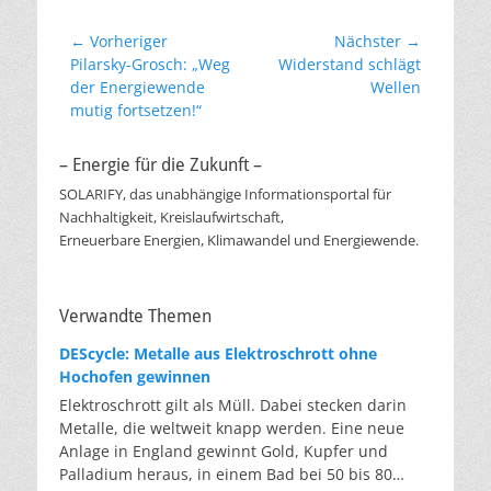
Beitragsnavigation
← Vorheriger
Nächster →
Vorheriger
Nächster
Pilarsky-Grosch: „Weg
Widerstand schlägt
Beitrag:
Beitrag:
der Energiewende
Wellen
mutig fortsetzen!“
– Energie für die Zukunft –
SOLARIFY, das unabhängige Informationsportal für
Nachhaltigkeit, Kreislaufwirtschaft,
Erneuerbare Energien, Klimawandel und Energiewende.
Verwandte Themen
DEScycle: Metalle aus Elektroschrott ohne
Hochofen gewinnen
Elektroschrott gilt als Müll. Dabei stecken darin
Metalle, die weltweit knapp werden. Eine neue
Anlage in England gewinnt Gold, Kupfer und
Palladium heraus, in einem Bad bei 50 bis 80