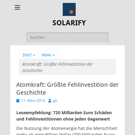
SOLARIFY
Suchen
nach:
Start
»
News
»
Atomkraft: Größte Fehlinvestition der
Geschichte
Atomkraft: Größte Fehlinvestition der
Geschichte
Veröffentlicht
Autor
11. März 2014
gh
am
Leseempfehlung: 720 Milliarden Euro Schäden
und Fehlinvestitionen ohne jeden Gegenwert
Die Nutzung der Atomenergie hat die Menschheit
mehr als eine Billion Dollar (700 Milliarden Euro)