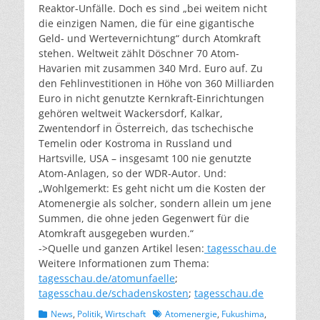
Reaktor-Unfälle. Doch es sind „bei weitem nicht
die einzigen Namen, die für eine gigantische
Geld- und Wertevernichtung“ durch Atomkraft
stehen. Weltweit zählt Döschner 70 Atom-
Havarien mit zusammen 340 Mrd. Euro auf. Zu
den Fehlinvestitionen in Höhe von 360 Milliarden
Euro in nicht genutzte Kernkraft-Einrichtungen
gehören weltweit Wackersdorf, Kalkar,
Zwentendorf in Österreich, das tschechische
Temelin oder Kostroma in Russland und
Hartsville, USA – insgesamt 100 nie genutzte
Atom-Anlagen, so der WDR-Autor. Und:
„Wohlgemerkt: Es geht nicht um die Kosten der
Atomenergie als solcher, sondern allein um jene
Summen, die ohne jeden Gegenwert für die
Atomkraft ausgegeben wurden.“
->Quelle und ganzen Artikel lesen:
tagesschau.de
Weitere Informationen zum Thema:
tagesschau.de/atomunfaelle
;
tagesschau.de/schadenskosten
;
tagesschau.de
Kategorien
Schlagworte
News
,
Politik
,
Wirtschaft
Atomenergie
,
Fukushima
,