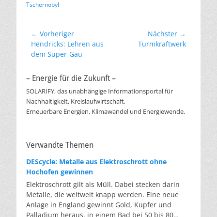
Tschernobyl
Beitragsnavigation
← Vorheriger
Nächster →
Vorheriger
Nächster
Hendricks: Lehren aus
Turmkraftwerk
Beitrag:
Beitrag:
dem Super-Gau
– Energie für die Zukunft –
SOLARIFY, das unabhängige Informationsportal für
Nachhaltigkeit, Kreislaufwirtschaft,
Erneuerbare Energien, Klimawandel und Energiewende.
Verwandte Themen
DEScycle: Metalle aus Elektroschrott ohne
Hochofen gewinnen
Elektroschrott gilt als Müll. Dabei stecken darin
Metalle, die weltweit knapp werden. Eine neue
Anlage in England gewinnt Gold, Kupfer und
Palladium heraus, in einem Bad bei 50 bis 80