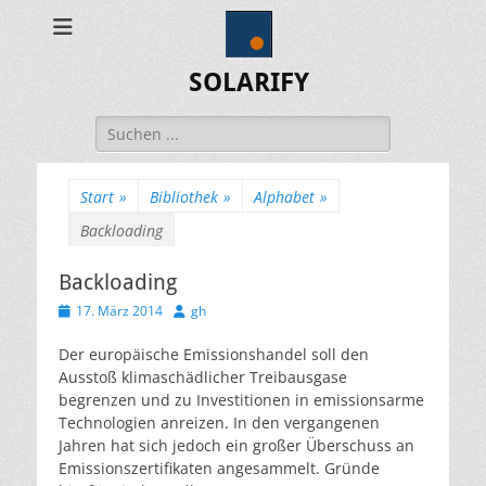
SOLARIFY
Suchen
nach:
Start
»
Bibliothek
»
Alphabet
»
Backloading
Backloading
Veröffentlicht
Autor
17. März 2014
gh
am
Der europäische Emissionshandel soll den
Ausstoß klimaschädlicher Treibausgase
begrenzen und zu Investitionen in emissionsarme
Technologien anreizen. In den vergangenen
Jahren hat sich jedoch ein großer Überschuss an
Emissionszertifikaten angesammelt. Gründe