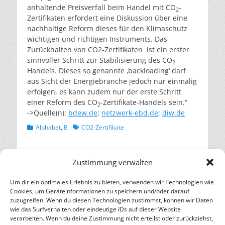
anhaltende Preisverfall beim Handel mit CO
-
2
Zertifikaten erfordert eine Diskussion über eine
nachhaltige Reform dieses für den Klimaschutz
wichtigen und richtigen Instruments. Das
Zurückhalten von CO2-Zertifikaten ist ein erster
sinnvoller Schritt zur Stabilisierung des CO
-
2
Handels. Dieses so genannte ‚backloading‘ darf
aus Sicht der Energiebranche jedoch nur einmalig
erfolgen, es kann zudem nur der erste Schritt
einer Reform des CO
-Zertifikate-Handels sein.“
2
->Quelle(n):
bdew.de
;
netzwerk-ebd.de
;
diw.de
Kategorien
Schlagworte
Alphabet
,
B
CO2-Zertifikate
Beitragsnavigation
← Vorheriger
Nächster →
Zustimmung verwalten
Vorheriger
Nächster
China baut
Europa braucht
Beitrag:
Beitrag:
zweitgrößten PV- und
Verkehrswende mit
Um dir ein optimales Erlebnis zu bieten, verwenden wir Technologien wie
größten Windpark der
Biokraftstoffen
Cookies, um Geräteinformationen zu speichern und/oder darauf
Welt
zuzugreifen. Wenn du diesen Technologien zustimmst, können wir Daten
wie das Surfverhalten oder eindeutige IDs auf dieser Website
verarbeiten. Wenn du deine Zustimmung nicht erteilst oder zurückziehst,
– Energie für die Zukunft –