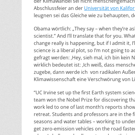
der Klimawandel sei nicht menschengemach
Abschlussfeier an der
Universität von Kalifor
leugnen sei das Gleiche wie zu behaupten, d
Obama wörtlich: „They say – when they’re ask
scientist.” And I’ll translate that for you. W
change really is happening, but if I admit it, I
science is a liberal plot, so I’m not going to
gefragt werden: ‚Hey, sieh mal, ich bin kein
wirklich bedeutet ist: ‚Ich weiß, dass mens
zugebe, dann werde ich von radikalen Außens
Klimawissenschaft eine Verschwörung von Link
“UC Irvine set up the first Earth system sci
team won the Nobel Prize for discovering that
work led to one of last month’s reports showi
retreat. Students and professors are in the f
seasons and water tables – working to under
get zero-emission vehicles on the road faste