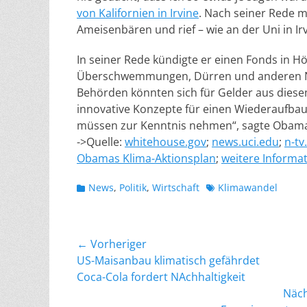
von Kalifornien in Irvine
. Nach seiner Rede 
Ameisenbären und rief – wie an der Uni in Irv
In seiner Rede kündigte er einen Fonds in Hö
Überschwemmungen, Dürren und anderen Na
Behörden könnten sich für Gelder aus dies
innovative Konzepte für einen Wiederaufbau 
müssen zur Kenntnis nehmen“, sagte Obama,
->Quelle:
whitehouse.gov
;
news.uci.edu
;
n-tv
Obamas Klima-Aktionsplan
;
weitere Informa
Kategorien
Schlagworte
News
,
Politik
,
Wirtschaft
Klimawandel
Beitragsnavigation
← Vorheriger
Vorheriger
US-Maisanbau klimatisch gefährdet
Beitrag:
Coca-Cola fordert NAchhaltigkeit
Näc