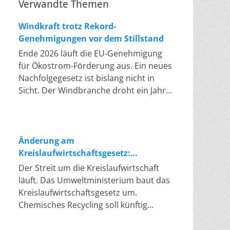
Verwandte Themen
Windkraft trotz Rekord-
Genehmigungen vor dem Stillstand
Ende 2026 läuft die EU-Genehmigung
für Ökostrom-Förderung aus. Ein neues
Nachfolgegesetz ist bislang nicht in
Sicht. Der Windbranche droht ein Jahr,
in dem sie nichts Neues anfangen kann.
Jahrelang scheiterte die Windkraft an
schleppenden Genehmigungen. Dieses
Problem hat die Politik tatsächlich
Änderung am
gelöst, die Verfahren laufen heute
Kreislaufwirtschaftsgesetz:
deutlich schneller. Die Halbjahresbilanz
Chemisches Recycling soll Lücke
Der Streit um die Kreislaufwirtschaft
der Branche bestätigt dieses Muster:
füllen
läuft. Das Umweltministerium baut das
So viele Windräder wie nie zuvor
Kreislaufwirtschaftsgesetz um.
wurden genehmigt, doch im ersten
Chemisches Recycling soll künftig
Halbjahr gingen netto nur rund zwei
gleichrangig neben dem klassischen
Gigawatt ans Netz. Der Bestand liegt
Recycling stehen. Die Entsorger sehen