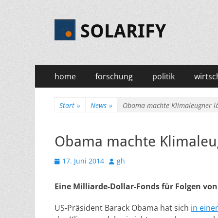
SOLARIFY
Primäres
Zum
home
forschung
politik
wirtsc
Inhalt
Menü
springen
Start
»
News
»
Obama machte Klimaleugner lä
Obama machte Klimaleug
Veröffentlicht
Autor
17. Juni 2014
gh
am
Eine Milliarde-Dollar-Fonds für Folgen v
US-Präsident Barack Obama hat sich
in eine