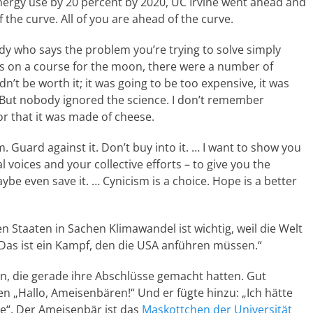
energy use by 20 percent by 2020, UC Irvine went ahead and
f the curve. All of you are ahead of the curve.
ody who says the problem you’re trying to solve simply
us on a course for the moon, there were a number of
’t be worth it; it was going to be too expensive, it was
. But nobody ignored the science. I don’t remember
r that it was made of cheese.
sm. Guard against it. Don’t buy into it. … I want to show you
voices and your collective efforts – to give you the
e even save it. … Cynicism is a choice. Hope is a better
 Staaten in Sachen Klimawandel ist wichtig, weil die Welt
Das ist ein Kampf, den die USA anführen müssen.“
, die gerade ihre Abschlüsse gemacht hatten. Gut
 „Hallo, Ameisenbären!“ Und er fügte hinzu: „Ich hätte
de“. Der Ameisenbär ist das
Maskottchen der Universität