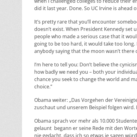
when I challenged colleges to reduce their 
did it last year. Done. So UC Irvine is ahead o
It’s pretty rare that you’ll encounter someb
doesn’t exist. When President Kennedy set 
people who made a serious case that it wouldn
going to be too hard, it would take too long
anybody saying that the moon wasn’t there o
I’m here to tell you: Don’t believe the cynici
how badly we need you – both your individual 
chance you seek to change the world and mayb
choice.”
Obama weiter: „Das Vorgehen der Vereinigten
zuschaut und unserem Beispiel folgen wird. 
Obama sprach vor mehr als 10.000 Studenten
gelaunt begann er seine Rede mit den Worten
nie gedacht, dass ich so etwas je sagen wür