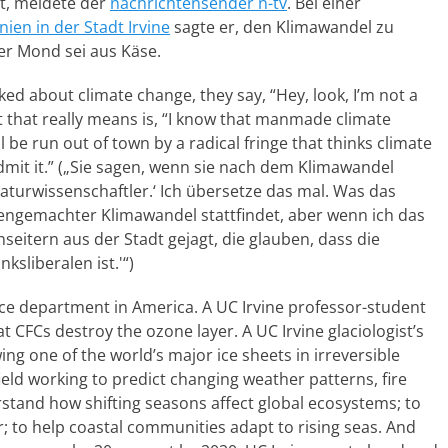
t, meldete der
nachrichtensender n-tv
. Bei einer
nien in der Stadt Irvine
sagte er, den Klimawandel zu
er Mond sei aus Käse.
ed about climate change, they say, “Hey, look, I’m not a
hat that really means is, “I know that manmade climate
’ll be run out of town by a radical fringe that thinks climate
 admit it.” („Sie sagen, wenn sie nach dem Klimawandel
 Naturwissenschaftler.‘ Ich übersetze das mal. Was das
chengemachter Klimawandel stattfindet, aber wenn ich das
eitern aus der Stadt gejagt, die glauben, dass die
sliberalen ist.'“)
ence department in America. A UC Irvine professor-student
 CFCs destroy the ozone layer. A UC Irvine glaciologist’s
ng one of the world’s major ice sheets in irreversible
ield working to predict changing weather patterns, fire
stand how shifting seasons affect global ecosystems; to
r; to help coastal communities adapt to rising seas. And