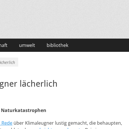
haft
umwelt
bibliothek
cherlich
ner lächerlich
on Naturkatastrophen
r Rede
über Klimaleugner lustig gemacht, die behaupten,