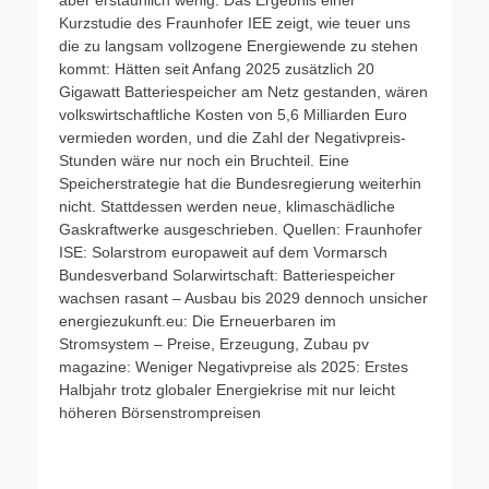
aber erstaunlich wenig. Das Ergebnis einer
Kurzstudie des Fraunhofer IEE zeigt, wie teuer uns
die zu langsam vollzogene Energiewende zu stehen
kommt: Hätten seit Anfang 2025 zusätzlich 20
Gigawatt Batteriespeicher am Netz gestanden, wären
volkswirtschaftliche Kosten von 5,6 Milliarden Euro
vermieden worden, und die Zahl der Negativpreis-
Stunden wäre nur noch ein Bruchteil. Eine
Speicherstrategie hat die Bundesregierung weiterhin
nicht. Stattdessen werden neue, klimaschädliche
Gaskraftwerke ausgeschrieben. Quellen: Fraunhofer
ISE: Solarstrom europaweit auf dem Vormarsch
Bundesverband Solarwirtschaft: Batteriespeicher
wachsen rasant – Ausbau bis 2029 dennoch unsicher
energiezukunft.eu: Die Erneuerbaren im
Stromsystem – Preise, Erzeugung, Zubau pv
magazine: Weniger Negativpreise als 2025: Erstes
Halbjahr trotz globaler Energiekrise mit nur leicht
höheren Börsenstrompreisen