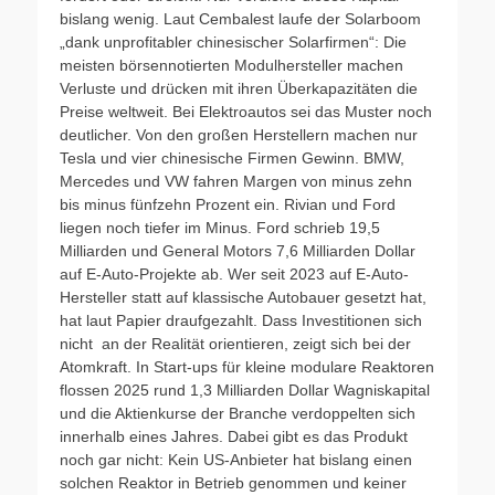
bislang wenig. Laut Cembalest laufe der Solarboom
„dank unprofitabler chinesischer Solarfirmen“: Die
meisten börsennotierten Modulhersteller machen
Verluste und drücken mit ihren Überkapazitäten die
Preise weltweit. Bei Elektroautos sei das Muster noch
deutlicher. Von den großen Herstellern machen nur
Tesla und vier chinesische Firmen Gewinn. BMW,
Mercedes und VW fahren Margen von minus zehn
bis minus fünfzehn Prozent ein. Rivian und Ford
liegen noch tiefer im Minus. Ford schrieb 19,5
Milliarden und General Motors 7,6 Milliarden Dollar
auf E-Auto-Projekte ab. Wer seit 2023 auf E-Auto-
Hersteller statt auf klassische Autobauer gesetzt hat,
hat laut Papier draufgezahlt. Dass Investitionen sich
nicht an der Realität orientieren, zeigt sich bei der
Atomkraft. In Start-ups für kleine modulare Reaktoren
flossen 2025 rund 1,3 Milliarden Dollar Wagniskapital
und die Aktienkurse der Branche verdoppelten sich
innerhalb eines Jahres. Dabei gibt es das Produkt
noch gar nicht: Kein US-Anbieter hat bislang einen
solchen Reaktor in Betrieb genommen und keiner