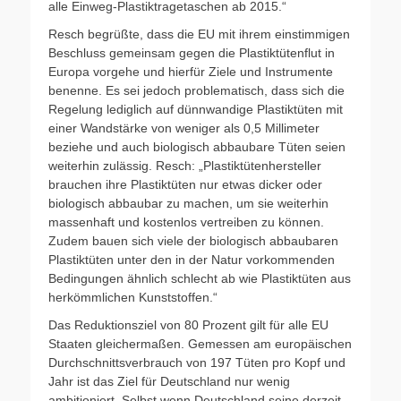
alle Einweg-Plastiktragetaschen ab 2015.“
Resch begrüßte, dass die EU mit ihrem einstimmigen
Beschluss gemeinsam gegen die Plastiktütenflut in
Europa vorgehe und hierfür Ziele und Instrumente
benenne. Es sei jedoch problematisch, dass sich die
Regelung lediglich auf dünnwandige Plastiktüten mit
einer Wandstärke von weniger als 0,5 Millimeter
beziehe und auch biologisch abbaubare Tüten seien
weiterhin zulässig. Resch: „Plastiktütenhersteller
brauchen ihre Plastiktüten nur etwas dicker oder
biologisch abbaubar zu machen, um sie weiterhin
massenhaft und kostenlos vertreiben zu können.
Zudem bauen sich viele der biologisch abbaubaren
Plastiktüten unter den in der Natur vorkommenden
Bedingungen ähnlich schlecht ab wie Plastiktüten aus
herkömmlichen Kunststoffen.“
Das Reduktionsziel von 80 Prozent gilt für alle EU
Staaten gleichermaßen. Gemessen am europäischen
Durchschnittsverbrauch von 197 Tüten pro Kopf und
Jahr ist das Ziel für Deutschland nur wenig
ambitioniert. Selbst wenn Deutschland seine derzeit