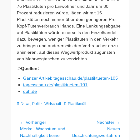
76 Plastiktüten pro Einwohner und Jahr um 80
Prozent reduzieren würde, lägen wir mit 16
Plastiktüten noch immer über dem geringeren Pro-
Kopf-Tütenverbrauch Irlands. Eine Lenkungsabgabe
auf Plastiktüten würde einerseits den Einzelhandel
dazu bewegen, weniger Plastiktüten in den Verkehr
zu bringen und andererseits den Verbraucher dazu
animieren, auf dieses Wegwerfprodukt zugunsten
von Mehrwegtaschen zu verzichten.
->Quellen:
Ganzer Artikel: tagesschau.de/plastiktueten-105
tagesschau.de/plastiktueten-101
duh.de
Kategorien
Schlagworte
News
,
Politik
,
Wirtschaft
Plastikmüll
Beitragsnavigation
← Vorheriger
Nächster →
Vorheriger
Nächster
Merkel: Wachstum und
Neues
Beitrag:
Beitrag:
Nachhaltigkeit keine
Beschichtungsverfahren