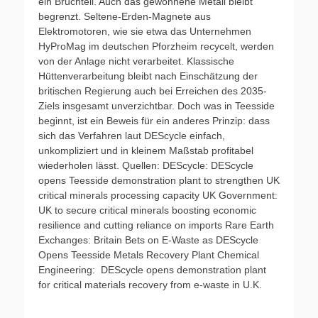
ein Bruchteil. Auch das gewonnene Metall bleibt
begrenzt. Seltene-Erden-Magnete aus
Elektromotoren, wie sie etwa das Unternehmen
HyProMag im deutschen Pforzheim recycelt, werden
von der Anlage nicht verarbeitet. Klassische
Hüttenverarbeitung bleibt nach Einschätzung der
britischen Regierung auch bei Erreichen des 2035-
Ziels insgesamt unverzichtbar. Doch was in Teesside
beginnt, ist ein Beweis für ein anderes Prinzip: dass
sich das Verfahren laut DEScycle einfach,
unkompliziert und in kleinem Maßstab profitabel
wiederholen lässt. Quellen: DEScycle: DEScycle
opens Teesside demonstration plant to strengthen UK
critical minerals processing capacity UK Government:
UK to secure critical minerals boosting economic
resilience and cutting reliance on imports Rare Earth
Exchanges: Britain Bets on E-Waste as DEScycle
Opens Teesside Metals Recovery Plant Chemical
Engineering: DEScycle opens demonstration plant
for critical materials recovery from e-waste in U.K.