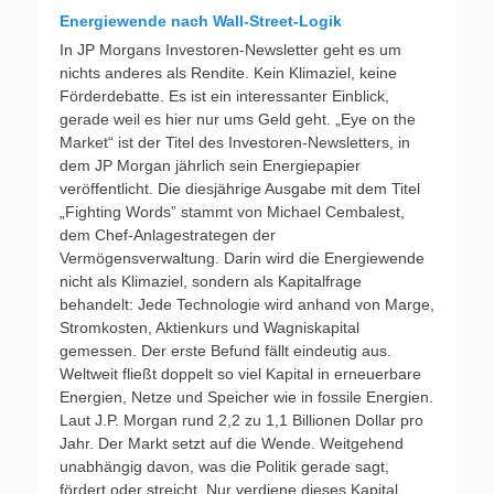
Energiewende nach Wall-Street-Logik
In JP Morgans Investoren-Newsletter geht es um
nichts anderes als Rendite. Kein Klimaziel, keine
Förderdebatte. Es ist ein interessanter Einblick,
gerade weil es hier nur ums Geld geht. „Eye on the
Market“ ist der Titel des Investoren-Newsletters, in
dem JP Morgan jährlich sein Energiepapier
veröffentlicht. Die diesjährige Ausgabe mit dem Titel
„Fighting Words” stammt von Michael Cembalest,
dem Chef-Anlagestrategen der
Vermögensverwaltung. Darin wird die Energiewende
nicht als Klimaziel, sondern als Kapitalfrage
behandelt: Jede Technologie wird anhand von Marge,
Stromkosten, Aktienkurs und Wagniskapital
gemessen. Der erste Befund fällt eindeutig aus.
Weltweit fließt doppelt so viel Kapital in erneuerbare
Energien, Netze und Speicher wie in fossile Energien.
Laut J.P. Morgan rund 2,2 zu 1,1 Billionen Dollar pro
Jahr. Der Markt setzt auf die Wende. Weitgehend
unabhängig davon, was die Politik gerade sagt,
fördert oder streicht. Nur verdiene dieses Kapital