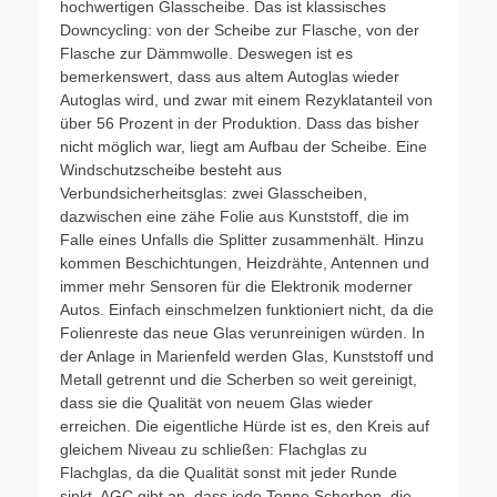
hochwertigen Glasscheibe. Das ist klassisches
Downcycling: von der Scheibe zur Flasche, von der
Flasche zur Dämmwolle. Deswegen ist es
bemerkenswert, dass aus altem Autoglas wieder
Autoglas wird, und zwar mit einem Rezyklatanteil von
über 56 Prozent in der Produktion. Dass das bisher
nicht möglich war, liegt am Aufbau der Scheibe. Eine
Windschutzscheibe besteht aus
Verbundsicherheitsglas: zwei Glasscheiben,
dazwischen eine zähe Folie aus Kunststoff, die im
Falle eines Unfalls die Splitter zusammenhält. Hinzu
kommen Beschichtungen, Heizdrähte, Antennen und
immer mehr Sensoren für die Elektronik moderner
Autos. Einfach einschmelzen funktioniert nicht, da die
Folienreste das neue Glas verunreinigen würden. In
der Anlage in Marienfeld werden Glas, Kunststoff und
Metall getrennt und die Scherben so weit gereinigt,
dass sie die Qualität von neuem Glas wieder
erreichen. Die eigentliche Hürde ist es, den Kreis auf
gleichem Niveau zu schließen: Flachglas zu
Flachglas, da die Qualität sonst mit jeder Runde
sinkt. AGC gibt an, dass jede Tonne Scherben, die