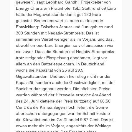
gewesen”, sagt Leonhard Gandhi, Projektleiter von
Energy Charts am Fraunhofer ISE. Statt rund 69 Euro
hätte die Megawattstunde damit gut 120 Euro
gekostet. Bemerkenswert ist auch die folgende
Entwicklung: Zwischen Januar und Juni gab es rund
300 Stunden mit Negativ-Strompreis. Das ist
immerhin ein Viertel weniger als im Vorjahr, und das,
obwohl erneuerbare Energien so viel einspeisen wie
nie zuvor. Dass die Stunden mit Negativ-Strompreiks
trotz steigender Einspeisung abnehmen, liegt vor
allem an den Batteriespeichern. In Deutschland
wuchs die Kapazität von 25 auf 29,5
Gigawattstunden. Und auch hier stieg nicht nur die
Kapazität, sondern auch die Geschwindigkeit, mit der
Speicher dazugebaut werden. Die höchsten Preise
wurden während der Hitzewelle erreicht: Am Abend
des 24. Juni kletterte der Preis kurzzeitig auf 66,50
Cent, da die Klimaanlagen noch liefen, die Sonne
aber schon untergegangen war. Im Schnitt kostete
die Kilowattstunde im Großhandel 9,87 Cent. Das ist
etwas mehr als im Vorjahr, angesichts der Weltlage