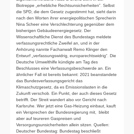
Biotreppe „erhebliche Rechtsunsicherheiten”. Selbst
die SPD, die dem Gesetz zugestimmt hat, sieht darin
nach den Worten ihrer energiepolitischen Sprecherin
Nina Scheer eine Verschlechterung gegenüber dem
bisherigen Gebäudeenergiegesetz. Der
Wissenschaftliche Dienst des Bundestags meldete
verfassungsrechtliche Zweifel an, und in der
Anhörung nannte Fachanwalt Remo Klinger den
Entwurf „verfassungswidrig, europarechtswidrig“. Die
Deutsche Umwelthilfe kündigte am Tag des
Beschlusses eine Verfassungsbeschwerde an. Ein
ähnlicher Fall ist bereits bekannt: 2021 beanstandete
das Bundesverfassungsgericht das
Klimaschutzgesetz, da es Emissionslasten in die
Zukunft verschob. Ein Punkt, der auch dieses Gesetz
betrifft. Der Streit wandert also vor Gericht nach
Karlsruhe. Wer jetzt eine Gas-Heizung einbaut, kauft
ein Versprechen der Bundesregierung mit, bleibt
aber auf teureren Gaspreisen und
Versorgungsunsicherheiten allein sitzen. Quellen:
Deutscher Bundestag: Bundestag beschließt