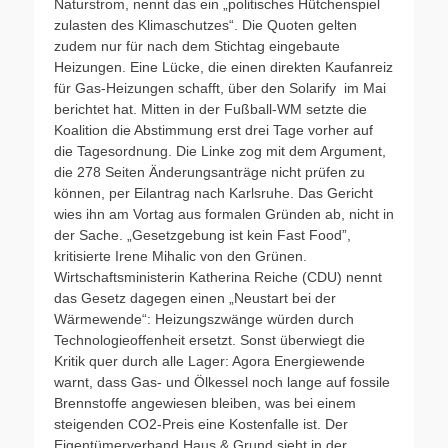
Naturstrom, nennt das ein „politisches Hütchenspiel
zulasten des Klimaschutzes“. Die Quoten gelten
zudem nur für nach dem Stichtag eingebaute
Heizungen. Eine Lücke, die einen direkten Kaufanreiz
für Gas-Heizungen schafft, über den Solarify im Mai
berichtet hat. Mitten in der Fußball-WM setzte die
Koalition die Abstimmung erst drei Tage vorher auf
die Tagesordnung. Die Linke zog mit dem Argument,
die 278 Seiten Änderungsanträge nicht prüfen zu
können, per Eilantrag nach Karlsruhe. Das Gericht
wies ihn am Vortag aus formalen Gründen ab, nicht in
der Sache. „Gesetzgebung ist kein Fast Food”,
kritisierte Irene Mihalic von den Grünen.
Wirtschaftsministerin Katherina Reiche (CDU) nennt
das Gesetz dagegen einen „Neustart bei der
Wärmewende“: Heizungszwänge würden durch
Technologieoffenheit ersetzt. Sonst überwiegt die
Kritik quer durch alle Lager: Agora Energiewende
warnt, dass Gas- und Ölkessel noch lange auf fossile
Brennstoffe angewiesen bleiben, was bei einem
steigenden CO2-Preis eine Kostenfalle ist. Der
Eigentümerverband Haus & Grund sieht in der