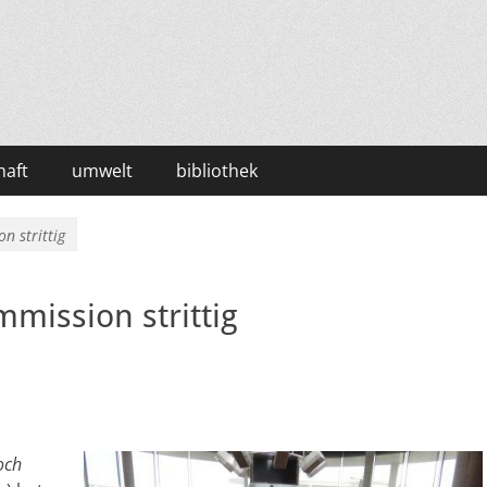
haft
umwelt
bibliothek
n strittig
mission strittig
och