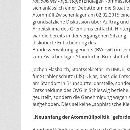
radioaktiver Abfallstoffe
(Endlager-Kommission
sich anlässlich einer Debatte um die Situati
Atommüll-Zwischenlager am 02.02.2015 eine
grundsätzliche Diskussion über Auftrag und
Arbeitsklima des Gremiums entfacht. Hinte
war die bereits in der vergangenen Sitzung
diskutierte Entscheidung des
Bundesverwaltungsgerichts (BVerwG) in Leip
zum Zwischenlager-Standort in Brunsbüttel.
Jochen Flasbarth, Staatssekretär im BMUB, s
für Strahlenschutz (BfS) -, klar, dass die E
am Standort in Brunsbüttel darstelle, sonder
Entscheidung des OVG in Schleswig beziehe.
geurteilt, sondern die Genehmigung wegen
aufgehoben. Dies sei keine „sophistische Klei
„Neuanfang der Atommüllpolitik“ geforde
Bund und Ländern seien sich nach Gespräche