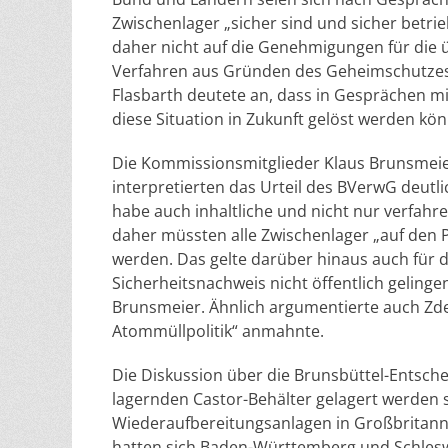
Zwischenlager „sicher sind und sicher betr
daher nicht auf die Genehmigungen für die ü
Verfahren aus Gründen des Geheimschutzes 
Flasbarth deutete an, dass in Gesprächen mi
diese Situation in Zukunft gelöst werden kön
Die Kommissionsmitglieder Klaus Brunsmeie
interpretierten das Urteil des BVerwG deutlic
habe auch inhaltliche und nicht nur verfah
daher müssten alle Zwischenlager „auf den 
werden. Das gelte darüber hinaus auch für d
Sicherheitsnachweis nicht öffentlich geling
Brunsmeier. Ähnlich argumentierte auch Zd
Atommüllpolitik“ anmahnte.
Die Diskussion über die Brunsbüttel-Entsch
lagernden Castor-Behälter gelagert werden s
Wiederaufbereitungsanlagen in Großbritan
hatten sich Baden-Württemberg und Schleswig