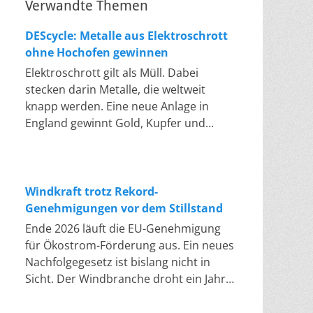
Verwandte Themen
DEScycle: Metalle aus Elektroschrott
ohne Hochofen gewinnen
Elektroschrott gilt als Müll. Dabei
stecken darin Metalle, die weltweit
knapp werden. Eine neue Anlage in
England gewinnt Gold, Kupfer und
Palladium heraus, in einem Bad bei 50
bis 80 Grad, statt wie bisher im
Hochofen. Klassisches Metallrecycling
schmilzt Leiterplatten und Kabelreste
Windkraft trotz Rekord-
bei mehreren hundert bis über
Genehmigungen vor dem Stillstand
tausend Grad ein. Energieintensiv und
Ende 2026 läuft die EU-Genehmigung
nur im industriellen Großmaßstab
für Ökostrom-Förderung aus. Ein neues
möglich. Das Londoner Start-up
Nachfolgegesetz ist bislang nicht in
DEScycle hat im englischen Teesside
Sicht. Der Windbranche droht ein Jahr,
eine Demonstrationsanlage eröffnet,
in dem sie nichts Neues anfangen kann.
die ohne diese Hitze auskommt: Ein
Jahrelang scheiterte die Windkraft an