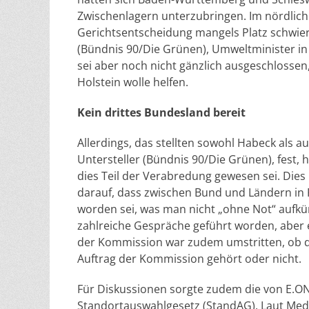
Zwischenlagern unterzubringen. Im nördlich
Gerichtsentscheidung mangels Platz schwie
(Bündnis 90/Die Grünen), Umweltminister in K
sei aber noch nicht gänzlich ausgeschlossen
Holstein wolle helfen.
Kein drittes Bundesland bereit
Allerdings, das stellten sowohl Habeck als 
Untersteller (Bündnis 90/Die Grünen), fest,
dies Teil der Verabredung gewesen sei. Dies 
darauf, dass zwischen Bund und Ländern in F
worden sei, was man nicht „ohne Not“ aufkün
zahlreiche Gespräche geführt worden, aber e
der Kommission war zudem umstritten, ob d
Auftrag der Kommission gehört oder nicht.
Für Diskussionen sorgte zudem die von E.ON
Standortauswahlgesetz (StandAG). Laut Med