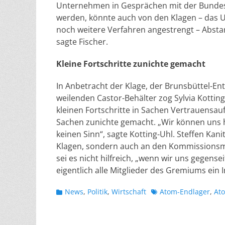
Unternehmen in Gesprächen mit der Bundesr
werden, könnte auch von den Klagen – das
noch weitere Verfahren angestrengt – Abst
sagte Fischer.
Kleine Fortschritte zunichte gemacht
In Anbetracht der Klage, der Brunsbüttel-E
weilenden Castor-Behälter zog Sylvia Kottin
kleinen Fortschritte in Sachen Vertrauensa
Sachen zunichte gemacht. „Wir können uns hi
keinen Sinn“, sagte Kotting-Uhl. Steffen Kan
Klagen, sondern auch an den Kommissionsmitgl
sei es nicht hilfreich, „wenn wir uns gegenseit
eigentlich alle Mitglieder des Gremiums ein
Kategorien
Schlagworte
News
,
Politik
,
Wirtschaft
Atom-Endlager
,
At