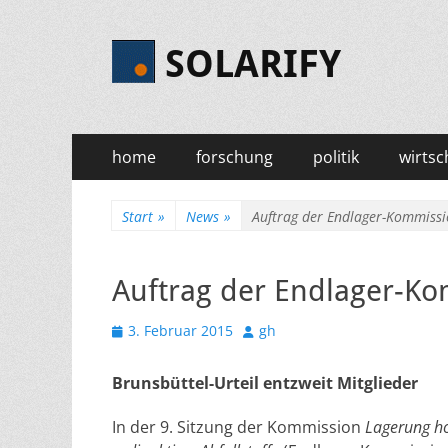
SOLARIFY
Primäres
Zum
home
forschung
politik
wirtsc
Inhalt
Menü
springen
Start
»
News
»
Auftrag der Endlager-Kommissio
Auftrag der Endlager-Kom
Veröffentlicht
Autor
3. Februar 2015
gh
am
Brunsbüttel-Urteil entzweit Mitglieder
In der 9. Sitzung der Kommission
Lagerung h