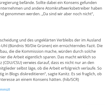
egierung befände. Sollte dabei ein Konsens gefunden
 Unternehmen und andere Atomkraftwerksbetreiber haben
and genommen werden. „Da sind wir aber noch nicht“,
ntscheidung und des ungeklärten Verbleibs der im Ausland
g-Uhl (Bündnis 90/Die Grünen) ein ernüchterndes Fazit. Die
ufbau, die die Kommission mache, würden durch solche
er die Arbeit eigentlich sparen. Das macht wirklich so
itz (CDU/CSU) verwies darauf, dass es nicht nur an den
ieder selbst läge, ob die Arbeit erfolgreich verlaufe. So
ig in Blogs diskreditieren“, sagte Kanitz. Es sei fraglich, ob
 Interesse an einem Konsens hätten. (hib/SCR)
ommüll