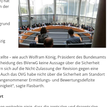
) hat
on der
rgrund
zig
tellte – wie auch Wolfram König, Präsident des Bundesamts
ntscheidung des BVerwG keine Aussage über die Sicherheit
n sich auf die Nicht-Zulassung der Revision gegen eine
 Auch das OVG habe nicht über die Sicherheit am Standort
 angenommener Ermittlungs- und Bewertungsdefizite
nigkeit“, sagte Flasbarth.
rt
n weiterhin einig, dass die zentralen und dezentralen