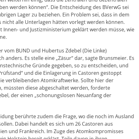
ieben werden können“. Die Entscheidung des BVerwG sei
brigen Lager zu beziehen. Ein Problem sei, dass in dem
nicht alle Unterlagen hätten vorlegt werden können.
t Innen- und Justizministerium geklärt werden müsse, wie
ne.
r vom BUND und Hubertus Zdebel (Die Linke)
h anders. Es stelle eine „Zäsur“ dar, sagte Brunsmeier. Es
renstechnische Gründe gegeben, so zu entscheiden, und
Prüfstand“ und die Einlagerung in Castoren gestoppt
ie verbleibenden Atomkraftwerke. Sollte hier der
en, müssten diese abgeschaltet werden, forderte
ebel, der einen „schonungslosen Neuanfang der
eidung berührte zudem die Frage, wo die noch im Ausland
ollen. Dabei handelt es sich um 26 Castoren aus
nien und Frankreich. Im Zuge des Atomkompromisses
-Holstein bereit erklärt, Teile davon in ihren