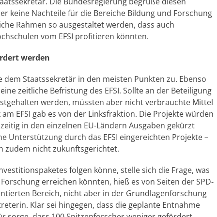
Staatssekretär. Die Bundesregierung begrüße diesen
ber keine Nachteile für die Bereiche Bildung und Forschung
iche Rahmen so ausgestaltet werden, dass auch
chschulen vom EFSI profitieren könnten.
ördert werden
e dem Staatssekretär in den meisten Punkten zu. Ebenso
ine zeitliche Befristung des EFSI. Sollte an der Beteiligung
estgehalten werden, müssten aber nicht verbrauchte Mittel
 am EFSI gab es von der Linksfraktion. Die Projekte würden
hzeitig in den einzelnen EU-Ländern Ausgaben gekürzt
ne Unterstützung durch das EFSI eingereichten Projekte –
en zudem nicht zukunftsgerichtet.
estitionspaketes folgen könne, stelle sich die Frage, was
d Forschung erreichen könnten, hieß es von Seiten der SPD-
ntierten Bereich, nicht aber in der Grundlagenforschung
rtreterin. Klar sei hingegen, dass die geplante Entnahme
r sorge, dass 100 Spitzenforscher weniger gefördert