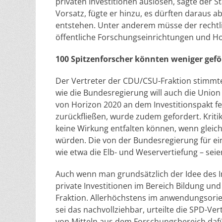
privaten Investitionen auslösen, sagte der 
Vorsatz, fügte er hinzu, es dürften daraus a
entstehen. Unter anderem müsse der rechtl
öffentliche Forschungseinrichtungen und Ho
100 Spitzenforscher könnten weniger gef
Der Vertreter der CDU/CSU-Fraktion stimmt
wie die Bundesregierung will auch die Union e
von Horizon 2020 an dem Investitionspakt f
zurückfließen, wurde zudem gefordert. Kritik
keine Wirkung entfalten können, wenn gleic
würden. Die von der Bundesregierung für ei
wie etwa die Elb- und Weservertiefung – sei
Auch wenn man grundsätzlich der Idee des Inv
private Investitionen im Bereich Bildung un
Fraktion. Allerhöchstens im anwendungsorie
sei das nachvollziehbar, urteilte die SPD-Ve
von Mitteln aus dem Forschungsbereich dafü