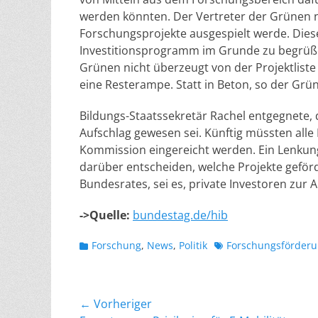
werden könnten. Der Vertreter der Grünen na
Forschungsprojekte ausgespielt werde. Diese
Investitionsprogramm im Grunde zu begrüßen 
Grünen nicht überzeugt von der Projektlist
eine Resterampe. Statt in Beton, so der Grüne
Bildungs-Staatssekretär Rachel entgegnete, d
Aufschlag gewesen sei. Künftig müssten alle 
Kommission eingereicht werden. Ein Lenkun
darüber entscheiden, welche Projekte geför
Bundesrates, sei es, private Investoren zur 
->Quelle:
bundestag.de/hib
Kategorien
Schlagworte
Forschung
,
News
,
Politik
Forschungsförder
Beitragsnavigation
← Vorheriger