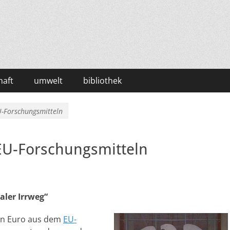
haft
umwelt
bibliothek
U-Forschungsmitteln
EU-Forschungsmitteln
aler Irrweg“
den Euro aus dem
EU-