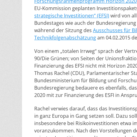
Forschungsrahmenprogramm Horizon 2020
EU-Kommission geplanten Investitionspakets
strategische Investitionen“ (EFSI)
wird von al
Bundestages wie auch der Bundesregierung k
während der Sitzung des
Ausschusses für B
Technikfolgenabschätzung
am 04.02.2015 deu
Von einem „totalen Irrweg“ sprach der Vertr
90/Die Grünen; von Seiten der Unionsfraktio
Finanzierung des EFSI nicht mit Horizon 202
Thomas Rachel (CDU), Parlamentarischer St
Bundesministerium für Bildung und Forschun
Bundesregierung bedauere es ebenfalls, da
2020 mit zur Finanzierung des ESFI in Ansp
Rachel verwies darauf, dass das Investitions
in ganz Europa in Gang setzen soll. Dazu sol
insbesondere bei Risikoinvestitionen etwa i
voranzukommen. Nach den Vorstellungen de