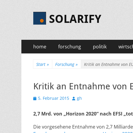
SOLARIFY
Primäres
Zum
home
forschung
politik
wirtsc
Inhalt
Menü
springen
Start
»
Forschung
»
Kritik an Entnahme von E
Kritik an Entnahme von 
Veröffentlicht
Autor
5. Februar 2015
gh
am
2,7 Mrd. von „Horizon 2020“ nach EFSI „tot
Die vorgesehene Entnahme von 2,7 Milliar