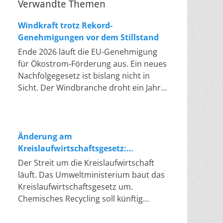
Verwandte Themen
Windkraft trotz Rekord-
Genehmigungen vor dem Stillstand
Ende 2026 läuft die EU-Genehmigung
für Ökostrom-Förderung aus. Ein neues
Nachfolgegesetz ist bislang nicht in
Sicht. Der Windbranche droht ein Jahr,
in dem sie nichts Neues anfangen kann.
Jahrelang scheiterte die Windkraft an
schleppenden Genehmigungen. Dieses
Problem hat die Politik tatsächlich
Änderung am
gelöst, die Verfahren laufen heute
Kreislaufwirtschaftsgesetz:
deutlich schneller. Die Halbjahresbilanz
Chemisches Recycling soll Lücke
Der Streit um die Kreislaufwirtschaft
der Branche bestätigt dieses Muster:
füllen
läuft. Das Umweltministerium baut das
So viele Windräder wie nie zuvor
Kreislaufwirtschaftsgesetz um.
wurden genehmigt, doch im ersten
Chemisches Recycling soll künftig
Halbjahr gingen netto nur rund zwei
gleichrangig neben dem klassischen
Gigawatt ans Netz. Der Bestand liegt
Recycling stehen. Die Entsorger sehen