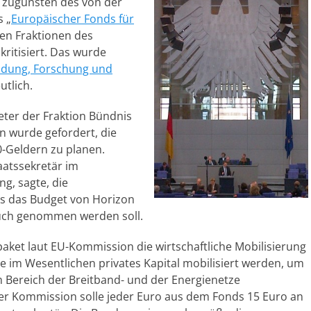
zugunsten des von der
 „
Europäischer Fonds für
len Fraktionen des
ritisiert. Das wurde
ildung, Forschung und
tlich.
eter der Fraktion Bündnis
n wurde gefordert, die
0-Geldern zu planen.
aatssekretär im
g, sagte, die
ss das Budget von Horizon
ruch genommen werden soll.
paket laut EU-Kommission die wirtschaftliche Mobilisierung
le im Wesentlichen privates Kapital mobilisiert werden, um
m Bereich der Breitband- und der Energienetze
r Kommission solle jeder Euro aus dem Fonds 15 Euro an