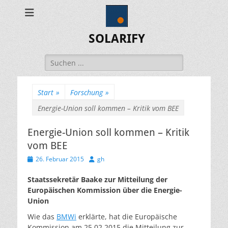
SOLARIFY
Suchen
nach:
Start
»
Forschung
»
Energie-Union soll kommen – Kritik vom BEE
Energie-Union soll kommen – Kritik
vom BEE
Veröffentlicht
Autor
26. Februar 2015
gh
am
Staatssekretär Baake zur Mitteilung der
Europäischen Kommission über die Energie-
Union
Wie das
BMWi
erklärte, hat die Europäische
Kommission am 25.02.2015 die Mitteilung zur