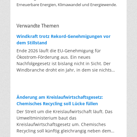
Erneuerbare Energien, Klimawandel und Energiewende.
Verwandte Themen
Windkraft trotz Rekord-Genehmigungen vor
dem Stillstand
Ende 2026 läuft die EU-Genehmigung für
Ökostrom-Förderung aus. Ein neues
Nachfolgegesetz ist bislang nicht in Sicht. Der
Windbranche droht ein Jahr, in dem sie nichts
Neues anfangen kann. Jahrelang scheiterte die
Windkraft an schleppenden Genehmigungen.
Dieses Problem hat die Politik tatsächlich gelöst,
die Verfahren laufen heute deutlich schneller. Die
Änderung am Kreislaufwirtschaftsgesetz:
Halbjahresbilanz der Branche bestätigt dieses
Chemisches Recycling soll Lücke füllen
Muster: So viele Windräder wie nie zuvor wurden
Der Streit um die Kreislaufwirtschaft läuft. Das
genehmigt, doch im ersten Halbjahr gingen netto
Umweltministerium baut das
nur rund zwei Gigawatt ans Netz. Der Bestand
Kreislaufwirtschaftsgesetz um. Chemisches
liegt damit bei etwa 70 Gigawatt. Das gesetzliche
Recycling soll künftig gleichrangig neben dem
Zwischenziel von 84 Gigawatt zum Jahresende ist