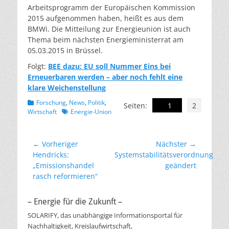
Arbeitsprogramm der Europäischen Kommission
2015 aufgenommen haben, heißt es aus dem
BMWi. Die Mitteilung zur Energieunion ist auch
Thema beim nächsten Energieministerrat am
05.03.2015 in Brüssel.
Folgt:
BEE dazu: EU soll Nummer Eins bei
Erneuerbaren werden – aber noch fehlt eine
klare Weichenstellung
Kategorien
Forschung
,
News
,
Politik
,
Seiten:
1
2
Schlagworte
Wirtschaft
Energie-Union
Beitragsnavigation
← Vorheriger
Nächster →
Vorheriger
Nächster
Hendricks:
Systemstabilitätsverordnung
Beitrag:
Beitrag:
„Emissionshandel
geändert
rasch reformieren“
– Energie für die Zukunft –
SOLARIFY, das unabhängige Informationsportal für
Nachhaltigkeit, Kreislaufwirtschaft,