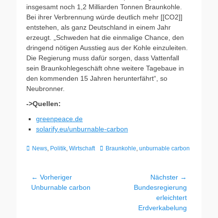
insgesamt noch 1,2 Milliarden Tonnen Braunkohle.
Bei ihrer Verbrennung würde deutlich mehr [[CO2]]
entstehen, als ganz Deutschland in einem Jahr
erzeugt. „Schweden hat die einmalige Chance, den
dringend nötigen Ausstieg aus der Kohle einzuleiten.
Die Regierung muss dafür sorgen, dass Vattenfall
sein Braunkohlegeschäft ohne weitere Tagebaue in
den kommenden 15 Jahren herunterfährt“, so
Neubronner.
->Quellen:
greenpeace.de
solarify.eu/unburnable-carbon
Kategorien
Schlagworte
News
,
Politik
,
Wirtschaft
Braunkohle
,
unburnable carbon
Beitragsnavigation
← Vorheriger
Nächster →
Vorheriger
Nächster
Unburnable carbon
Bundesregierung
Beitrag:
Beitrag:
erleichtert
Erdverkabelung