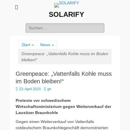
SOLARIFY
Suchen
nach:
Start
»
News
»
Greenpeace: „Vattenfalls Kohle muss im Boden
bleiben!“
Greenpeace: „Vattenfalls Kohle muss
im Boden bleiben!“
Veröffentlicht
Autor
23. April 2015
gh
am
Proteste vor schwedischem
Wirtschaftsministerium gegen Weiterverkauf der
Lausitzer Braunkohle
Gegen einen Weiterverkauf von Vattenfalls
ostdeutschem Braunkohlegeschäft demonstrierten