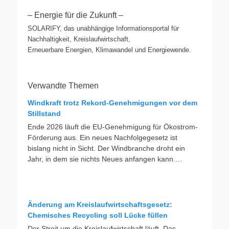
– Energie für die Zukunft –
SOLARIFY, das unabhängige Informationsportal für
Nachhaltigkeit, Kreislaufwirtschaft,
Erneuerbare Energien, Klimawandel und Energiewende.
Verwandte Themen
Windkraft trotz Rekord-Genehmigungen vor dem
Stillstand
Ende 2026 läuft die EU-Genehmigung für Ökostrom-
Förderung aus. Ein neues Nachfolgegesetz ist
bislang nicht in Sicht. Der Windbranche droht ein
Jahr, in dem sie nichts Neues anfangen kann.
Jahrelang scheiterte die Windkraft an schleppenden
Genehmigungen. Dieses Problem hat die Politik
tatsächlich gelöst, die Verfahren laufen heute deutlich
schneller. Die Halbjahresbilanz der Branche bestätigt
Änderung am Kreislaufwirtschaftsgesetz:
dieses Muster: So viele Windräder wie nie zuvor
Chemisches Recycling soll Lücke füllen
wurden genehmigt, doch im ersten Halbjahr gingen
Der Streit um die Kreislaufwirtschaft läuft. Das