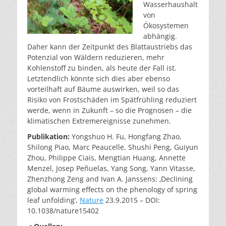
Wasserhaushalt
von
Ökosystemen
abhängig.
Daher kann der Zeitpunkt des Blattaustriebs das
Potenzial von Wäldern reduzieren, mehr
Kohlenstoff zu binden, als heute der Fall ist.
Letztendlich könnte sich dies aber ebenso
vorteilhaft auf Bäume auswirken, weil so das
Risiko von Frostschäden im Spätfrühling reduziert
werde, wenn in Zukunft – so die Prognosen – die
klimatischen Extremereignisse zunehmen.
Publikation:
Yongshuo H. Fu, Hongfang Zhao,
Shilong Piao, Marc Peaucelle, Shushi Peng, Guiyun
Zhou, Philippe Ciais, Mengtian Huang, Annette
Menzel, Josep Peñuelas, Yang Song, Yann Vitasse,
Zhenzhong Zeng and Ivan A. Janssens: ‚Declining
global warming effects on the phenology of spring
leaf unfolding‘,
Nature
23.9.2015 – DOI:
10.1038/nature15402