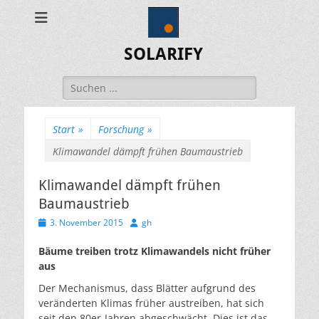
SOLARIFY
Suchen
nach:
Start
»
Forschung
»
Klimawandel dämpft frühen Baumaustrieb
Klimawandel dämpft frühen
Baumaustrieb
Veröffentlicht
Autor
3. November 2015
gh
am
Bäume treiben trotz Klimawandels nicht früher
aus
Der Mechanismus, dass Blätter aufgrund des
veränderten Klimas früher austreiben, hat sich
seit den 80er-Jahren abgeschwächt. Dies ist das