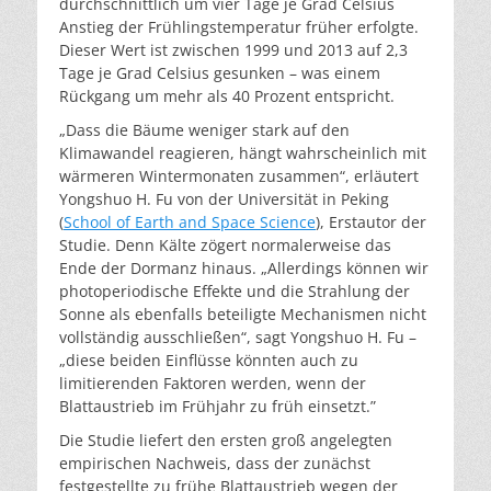
durchschnittlich um vier Tage je Grad Celsius
Anstieg der Frühlingstemperatur früher erfolgte.
Dieser Wert ist zwischen 1999 und 2013 auf 2,3
Tage je Grad Celsius gesunken – was einem
Rückgang um mehr als 40 Prozent entspricht.
„Dass die Bäume weniger stark auf den
Klimawandel reagieren, hängt wahrscheinlich mit
wärmeren Wintermonaten zusammen“, erläutert
Yongshuo H. Fu von der Universität in Peking
(
School of Earth and Space Science
), Erstautor der
Studie. Denn Kälte zögert normalerweise das
Ende der Dormanz hinaus. „Allerdings können wir
photoperiodische Effekte und die Strahlung der
Sonne als ebenfalls beteiligte Mechanismen nicht
vollständig ausschließen“, sagt Yongshuo H. Fu –
„diese beiden Einflüsse könnten auch zu
limitierenden Faktoren werden, wenn der
Blattaustrieb im Frühjahr zu früh einsetzt.”
Die Studie liefert den ersten groß angelegten
empirischen Nachweis, dass der zunächst
festgestellte zu frühe Blattaustrieb wegen der