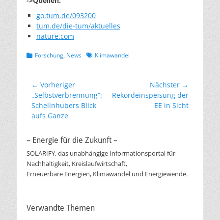
->Quellen:
go.tum.de/093200
tum.de/die-tum/aktuelles
nature.com
Kategorien
Schlagworte
Forschung
,
News
Klimawandel
Beitragsnavigation
← Vorheriger
Nächster →
Vorheriger
Nächster
„Selbstverbrennung“:
Rekordeinspeisung der
Beitrag:
Beitrag:
Schellnhubers Blick
EE in Sicht
aufs Ganze
– Energie für die Zukunft –
SOLARIFY, das unabhängige Informationsportal für
Nachhaltigkeit, Kreislaufwirtschaft,
Erneuerbare Energien, Klimawandel und Energiewende.
Verwandte Themen