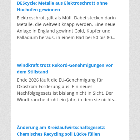
DEScycle: Metalle aus Elektroschrott ohne
Hochofen gewinnen
Elektroschrott gilt als Müll. Dabei stecken darin
Metalle, die weltweit knapp werden. Eine neue
Anlage in England gewinnt Gold, Kupfer und
Palladium heraus, in einem Bad bei 50 bis 80
Grad, statt wie bisher im Hochofen. Klassisches
Metallrecycling schmilzt Leiterplatten und
Kabelreste bei mehreren hundert bis über
tausend Grad ein. Energieintensiv und nur im
Windkraft trotz Rekord-Genehmigungen vor
industriellen Großmaßstab möglich. Das Londoner
dem Stillstand
Start-up DEScycle hat im englischen Teesside eine
Ende 2026 läuft die EU-Genehmigung für
Demonstrationsanlage eröffnet, die ohne diese
Ökostrom-Förderung aus. Ein neues
Hitze auskommt: Ein chemisches Bad löst die
Nachfolgegesetz ist bislang nicht in Sicht. Der
Metalle bei 50 bis 80 Grad heraus, statt sie
Windbranche droht ein Jahr, in dem sie nichts
einzuschmelzen. Das Verfahren heißt Iono-
Neues anfangen kann. Jahrelang scheiterte die
Metallurgie und nutzt eine Salzmischung, bei der
Windkraft an schleppenden Genehmigungen.
sich Bestandteile chemisch anziehen. Ein
Dieses Problem hat die Politik tatsächlich gelöst,
Katalysator entzieht den Metallatomen in der
die Verfahren laufen heute deutlich schneller. Die
Änderung am Kreislaufwirtschaftsgesetz:
Platine Elektronen und macht sie dadurch löslich.
Halbjahresbilanz der Branche bestätigt dieses
Chemisches Recycling soll Lücke füllen
Unterschiedliche Lösungsmittel-Rezepturen holen
Muster: So viele Windräder wie nie zuvor wurden