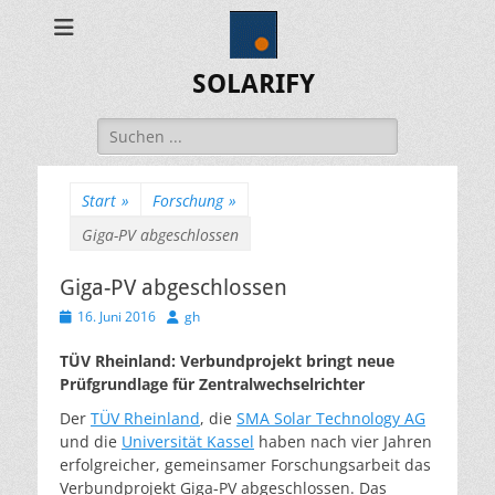
SOLARIFY
Suchen
nach:
Start
»
Forschung
»
Giga-PV abgeschlossen
Giga-PV abgeschlossen
Veröffentlicht
Autor
16. Juni 2016
gh
am
TÜV Rheinland: Verbundprojekt bringt neue
Prüfgrundlage für Zentralwechselrichter
Der
TÜV Rheinland
, die
SMA Solar Technology AG
und die
Universität Kassel
haben nach vier Jahren
erfolgreicher, gemeinsamer Forschungsarbeit das
Verbundprojekt Giga-PV abgeschlossen. Das