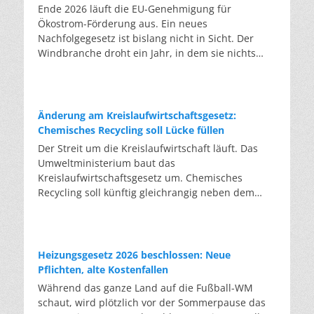
Ende 2026 läuft die EU-Genehmigung für
Ökostrom-Förderung aus. Ein neues
Nachfolgegesetz ist bislang nicht in Sicht. Der
Windbranche droht ein Jahr, in dem sie nichts
Neues anfangen kann. Jahrelang scheiterte die
Windkraft an schleppenden Genehmigungen.
Dieses Problem hat die Politik tatsächlich gelöst,
die Verfahren laufen heute deutlich schneller. Die
Änderung am Kreislaufwirtschaftsgesetz:
Halbjahresbilanz der Branche bestätigt dieses
Chemisches Recycling soll Lücke füllen
Muster: So viele Windräder wie nie zuvor wurden
Der Streit um die Kreislaufwirtschaft läuft. Das
genehmigt, doch im ersten Halbjahr gingen netto
Umweltministerium baut das
nur rund zwei Gigawatt ans Netz. Der Bestand
Kreislaufwirtschaftsgesetz um. Chemisches
liegt damit bei etwa 70 Gigawatt. Das gesetzliche
Recycling soll künftig gleichrangig neben dem
Zwischenziel von 84 Gigawatt zum Jahresende ist
klassischen Recycling stehen. Die Entsorger sehen
außer Reichweite. Allerdings wächst auch der
hier Gefahren für die Branche. Das
Fördertopf nicht mit, da er gesetzlich gedeckelt
Bundesumweltministerium hat den Entwurf zur
ist. Vor den Ausschreibungen staut sich deshalb
Novelle des Kreislaufwirtschaftsgesetzes (KrWG)
Heizungsgesetz 2026 beschlossen: Neue
eine immer länger werdende Schlange baureifer
in die Anhörung gegeben. Bis zum 7. August
Pflichten, alte Kostenfallen
Projekte. Bis Jahresende dürfte sie nach
haben Verbände und Länder die Möglichkeit,
Während das ganze Land auf die Fußball-WM
Branchenschätzungen ein Volumen erreichen, das
Stellung zu nehmen. Im Januar 2027 soll das
schaut, wird plötzlich vor der Sommerpause das
einem Drittel aller bereits in Deutschland
Kabinett eine Entscheidung treffen. Formal setzt