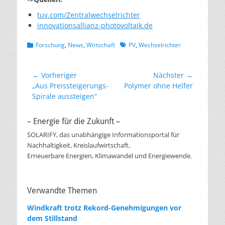
tuv.com/Zentralwechselrichter
innovationsallianz-photovoltaik.de
Kategorien
Schlagworte
Forschung
,
News
,
Wirtschaft
PV
,
Wechselrichter
Beitragsnavigation
← Vorheriger
Nächster →
Vorheriger
Nächster
„Aus Preissteigerungs-
Polymer ohne Helfer
Beitrag:
Beitrag:
Spirale aussteigen“
– Energie für die Zukunft –
SOLARIFY, das unabhängige Informationsportal für
Nachhaltigkeit, Kreislaufwirtschaft,
Erneuerbare Energien, Klimawandel und Energiewende.
Verwandte Themen
Windkraft trotz Rekord-Genehmigungen vor
dem Stillstand