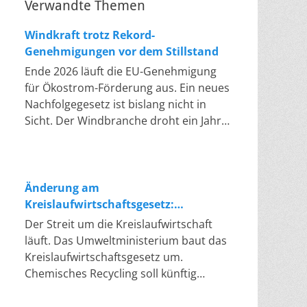
Verwandte Themen
Windkraft trotz Rekord-
Genehmigungen vor dem Stillstand
Ende 2026 läuft die EU-Genehmigung
für Ökostrom-Förderung aus. Ein neues
Nachfolgegesetz ist bislang nicht in
Sicht. Der Windbranche droht ein Jahr,
in dem sie nichts Neues anfangen kann.
Jahrelang scheiterte die Windkraft an
schleppenden Genehmigungen. Dieses
Problem hat die Politik tatsächlich
Änderung am
gelöst, die Verfahren laufen heute
Kreislaufwirtschaftsgesetz:
deutlich schneller. Die Halbjahresbilanz
Chemisches Recycling soll Lücke
Der Streit um die Kreislaufwirtschaft
der Branche bestätigt dieses Muster:
füllen
läuft. Das Umweltministerium baut das
So viele Windräder wie nie zuvor
Kreislaufwirtschaftsgesetz um.
wurden genehmigt, doch im ersten
Chemisches Recycling soll künftig
Halbjahr gingen netto nur rund zwei
gleichrangig neben dem klassischen
Gigawatt ans Netz. Der Bestand liegt
Recycling stehen. Die Entsorger sehen