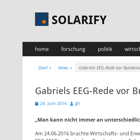
SOLARIFY
Primäres
Zum
home
forschung
politik
wirtsc
Inhalt
Menü
springen
Start
»
News
»
Gabriels EEG-Rede vor Bundest
Gabriels EEG-Rede vor 
Veröffentlicht
Autor
24. Juni 2016
gh
am
„Man kann nicht immer an unterschiedlich
Am 24.06.2016 brachte Wirtschafts- und Ener