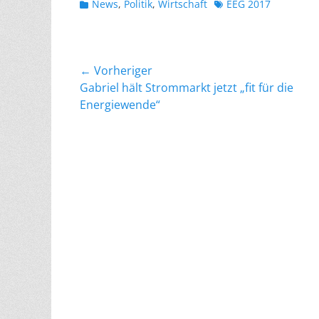
Kategorien
Schlagworte
News
,
Politik
,
Wirtschaft
EEG 2017
Beitragsnavigation
← Vorheriger
Vorheriger
Gabriel hält Strommarkt jetzt „fit für die
Beitrag:
Energiewende“