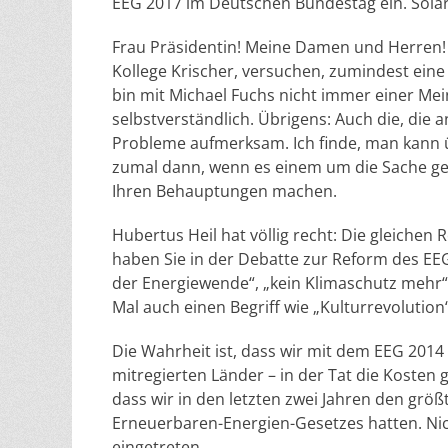
EEG 2017 im Deutschen Bundestag ein. Solar
Frau Präsidentin! Meine Damen und Herren! V
Kollege Krischer, versuchen, zumindest eine 
bin mit Michael Fuchs nicht immer einer Mein
selbstverständlich. Übrigens: Auch die, die
Probleme aufmerksam. Ich finde, man kann ü
zumal dann, wenn es einem um die Sache g
Ihren Behauptungen machen.
Hubertus Heil hat völlig recht: Die gleichen
haben Sie in der Debatte zur Reform des EE
der Energiewende“, „kein Klimaschutz mehr“
Mal auch einen Begriff wie „Kulturrevolution
Die Wahrheit ist, dass wir mit dem EEG 201
mitregierten Länder – in der Tat die Kosten
dass wir in den letzten zwei Jahren den grö
Erneuerbaren-Energien-Gesetzes hatten. Nic
eingetreten.