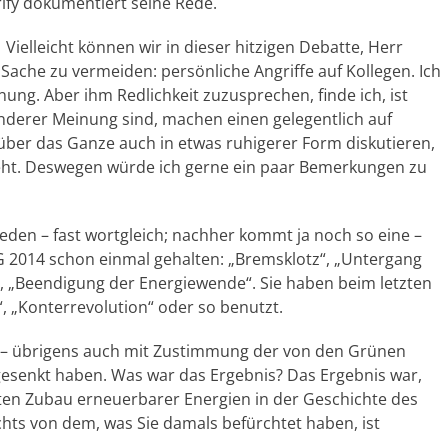
ify dokumentiert seine Rede.
ielleicht können wir in dieser hitzigen Debatte, Herr
Sache zu vermeiden: persönliche Angriffe auf Kollegen. Ich
ung. Aber ihm Redlichkeit zuzusprechen, finde ich, ist
 anderer Meinung sind, machen einen gelegentlich auf
ber das Ganze auch in etwas ruhigerer Form diskutieren,
eht. Deswegen würde ich gerne ein paar Bemerkungen zu
 Reden – fast wortgleich; nachher kommt ja noch so eine –
G 2014 schon einmal gehalten: „Bremsklotz“, „Untergang
, „Beendigung der Energiewende“. Sie haben beim letzten
“, „Konterrevolution“ oder so benutzt.
4 – übrigens auch mit Zustimmung der von den Grünen
 gesenkt haben. Was war das Ergebnis? Das Ergebnis war,
ßten Zubau erneuerbarer Energien in der Geschichte des
hts von dem, was Sie damals befürchtet haben, ist