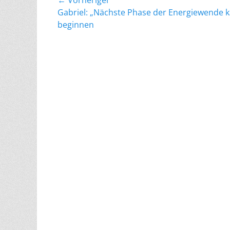
Beitragsnavigation
← Vorheriger
Vorheriger
Gabriel: „Nächste Phase der Energiewende 
Beitrag:
beginnen