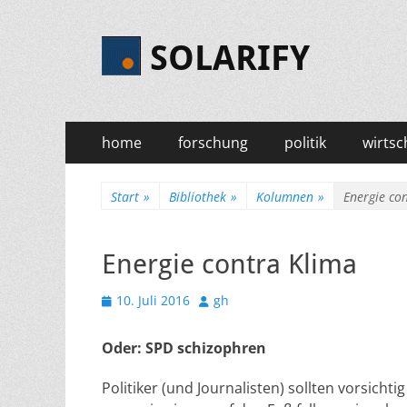
SOLARIFY
Primäres
Zum
home
forschung
politik
wirtsc
Inhalt
Menü
springen
Start
»
Bibliothek
»
Kolumnen
»
Energie co
Energie contra Klima
Veröffentlicht
Autor
10. Juli 2016
gh
am
Oder: SPD schizophren
Politiker (und Journalisten) sollten vorsicht