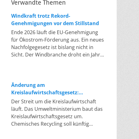
Verwandte Themen
Windkraft trotz Rekord-
Genehmigungen vor dem Stillstand
Ende 2026 läuft die EU-Genehmigung
für Ökostrom-Förderung aus. Ein neues
Nachfolgegesetz ist bislang nicht in
Sicht. Der Windbranche droht ein Jahr,
in dem sie nichts Neues anfangen kann.
Jahrelang scheiterte die Windkraft an
schleppenden Genehmigungen. Dieses
Problem hat die Politik tatsächlich
Änderung am
gelöst, die Verfahren laufen heute
Kreislaufwirtschaftsgesetz:
deutlich schneller. Die Halbjahresbilanz
Chemisches Recycling soll Lücke
Der Streit um die Kreislaufwirtschaft
der Branche bestätigt dieses Muster:
füllen
läuft. Das Umweltministerium baut das
So viele Windräder wie nie zuvor
Kreislaufwirtschaftsgesetz um.
wurden genehmigt, doch im ersten
Chemisches Recycling soll künftig
Halbjahr gingen netto nur rund zwei
gleichrangig neben dem klassischen
Gigawatt ans Netz. Der Bestand liegt
Recycling stehen. Die Entsorger sehen