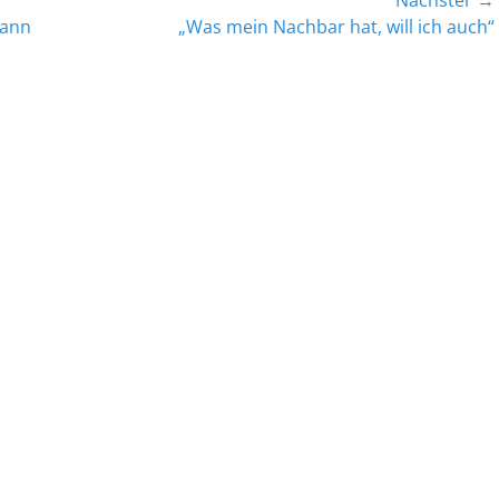
Nächster →
Nächster
kann
„Was mein Nachbar hat, will ich auch“
Beitrag: