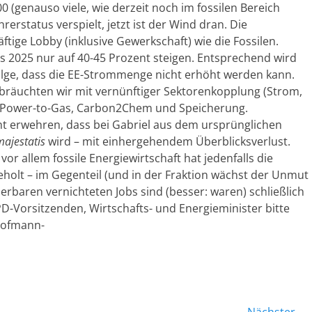
00 (genauso viele, wie derzeit noch im fossilen Bereich
erstatus verspielt, jetzt ist der Wind dran. Die
tige Lobby (inklusive Gewerkschaft) wie die Fossilen.
is 2025 nur auf 40-45 Prozent steigen. Entsprechend wird
 Folge, dass die EE-Strommenge nicht erhöht werden kann.
bräuchten wir mit vernünftiger Sektorenkopplung (Strom,
r Power-to-Gas, Carbon2Chem und Speicherung.
ht erwehren, dass bei Gabriel aus dem ursprünglichen
majestatis
wird – mit einhergehendem Überblicksverlust.
vor allem fossile Energiewirtschaft hat jedenfalls die
holt – im Gegenteil (und in der Fraktion wächst der Unmut
erbaren vernichteten Jobs sind (besser: waren) schließlich
Vorsitzenden, Wirtschafts- und Energieminister bitte
Hofmann-