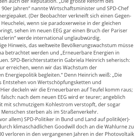
aden auch der Reputation. „Die größte Reform des
n 90er Jahren“ nannte Wirtschaftsminister und SPD-Chef
ergiepaket. (Der Beobachter verkneift sich einen Gegen-
er Heuchelei, wenn sie paradoxerweise in der gleichen
ringt, sehen im neuen EEG gar einen Bruch der Pariser
zlerin“ werde international unglaubwürdig.
itige Hinweis, das weltweite Bevölkerungswachstum müsse
a betrachtet werden und „Erneuerbare Energien in
en. SPD-Berichterstatterin Gabriela Heinrich seherisch:
 nur erreichen, wenn wir das Wachstum der
Energiepolitik begleiten.“ Denn Heinrich weiß: „Die
as Entstehen von Wertschöpfungsketten und
. Hier deckeln wir die Erneuerbaren auf Teufel komm raus;
 falsch: nach dem neuen EEG wird er teurer; angeblich
heit mit schmutzigem Kohlestrom verstopft, der sogar
r Menschen sterben als im Straßenverkehr.
or allem) SPD-Politiker in Bund und Land auf politik(er)-
durch klimaschädlichen Goodwill doch an die Wahlurne zu
00 verloren in den vergangenen Jahren in der Photovoltaik