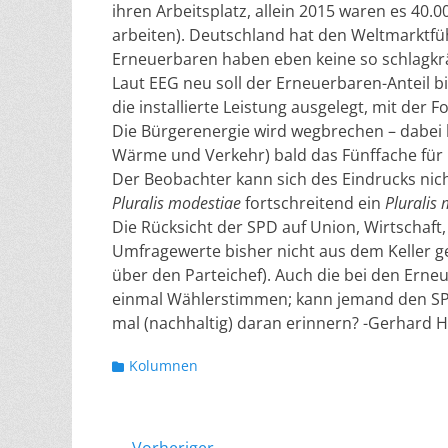
ihren Arbeitsplatz, allein 2015 waren es 40.0
arbeiten). Deutschland hat den Weltmarktführ
Erneuerbaren haben eben keine so schlagkräf
Laut EEG neu soll der Erneuerbaren-Anteil b
die installierte Leistung ausgelegt, mit der
Die Bürgerenergie wird wegbrechen – dabei 
Wärme und Verkehr) bald das Fünffache fü
Der Beobachter kann sich des Eindrucks nic
Pluralis modestiae
fortschreitend ein
Pluralis 
Die Rücksicht der SPD auf Union, Wirtschaft, 
Umfragewerte bisher nicht aus dem Keller ge
über den Parteichef). Auch die bei den Erneu
einmal Wählerstimmen; kann jemand den SPD-
mal (nachhaltig) daran erinnern? -Gerhard 
Kategorien
Kolumnen