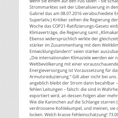
wenn sie einem auf den Fuß fallen – sie sch
Strommarktes seit der Liberalisierung in de
Gabriel das am 08.07.2016 verabschiedete En
Superlativ.) Kritiker zeihen die Regierung d
Woche das COP21-Ratifizierungs-Gesetz einb
Klimaverträge, die Regierung samt „Klimakan
Ebenso widersprüchlich wirkte der gleichze
stärker im Zusammenhang mit dem Weltklim
Entwicklungsländern“ seien stärker auszubau
„Die internationalen Klimaziele werden wir
Weltbevölkerung mit einer vorausschauenden 
Energieversorgung ist Voraussetzung für d
Armutsreduzierung.“ Gilt aber nicht bei uns
angeblich bleibt der Strom dann bezahlbar –
fehlen Leitungen – falsch: die sind in Wahr
exportiert wird, an dessen Folgen aber meh
Wie die Kaninchen auf die Schlange starren (v
verdrossene Kohlekumpel, und meinen, sie 
locken. Welch krasse Fehleinschätzung! 73.0