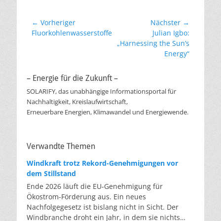
Beitragsnavigation
← Vorheriger
Nächster →
Vorheriger
Nächster
Fluorkohlenwasserstoffe
Julian Igbo:
Beitrag:
Beitrag:
„Harnessing the Sun’s
Energy“
– Energie für die Zukunft –
SOLARIFY, das unabhängige Informationsportal für
Nachhaltigkeit, Kreislaufwirtschaft,
Erneuerbare Energien, Klimawandel und Energiewende.
Verwandte Themen
Windkraft trotz Rekord-Genehmigungen vor
dem Stillstand
Ende 2026 läuft die EU-Genehmigung für
Ökostrom-Förderung aus. Ein neues
Nachfolgegesetz ist bislang nicht in Sicht. Der
Windbranche droht ein Jahr, in dem sie nichts