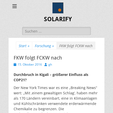
SOLARIFY
Suchen
nach:
Start
»
Forschung
»
FKW folgt FCKW nach
FKW folgt FCKW nach
Veröffentlicht
Autor
15. Oktober 2016
gh
am
Durchbruch in Kigali – größerer Einfluss als
COP21?
Der New York Times war es eine „Breaking News“
wert: „Mit ‚einem gewaltigen Schlag‘, haben mehr
als 170 Ländern vereinbart, eine in Klimaanlagen
und Kühlschränken verwendete erderwärmende
Chemikalie zu begrenzen. Die