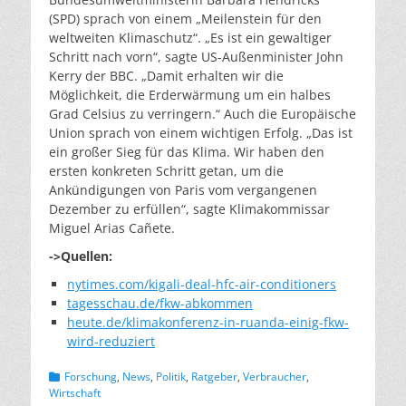
(SPD) sprach von einem „Meilenstein für den
weltweiten Klimaschutz“. „Es ist ein gewaltiger
Schritt nach vorn“, sagte US-Außenminister John
Kerry der BBC. „Damit erhalten wir die
Möglichkeit, die Erderwärmung um ein halbes
Grad Celsius zu verringern.“ Auch die Europäische
Union sprach von einem wichtigen Erfolg. „Das ist
ein großer Sieg für das Klima. Wir haben den
ersten konkreten Schritt getan, um die
Ankündigungen von Paris vom vergangenen
Dezember zu erfüllen“, sagte Klimakommissar
Miguel Arias Cañete.
->Quellen:
nytimes.com/kigali-deal-hfc-air-conditioners
tagesschau.de/fkw-abkommen
heute.de/klimakonferenz-in-ruanda-einig-fkw-
wird-reduziert
Kategorien
Forschung
,
News
,
Politik
,
Ratgeber
,
Verbraucher
,
Wirtschaft