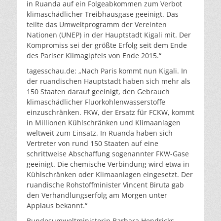
in Ruanda auf ein Folgeabkommen zum Verbot
klimaschädlicher Treibhausgase geeinigt. Das
teilte das Umweltprogramm der Vereinten
Nationen (UNEP) in der Hauptstadt Kigali mit. Der
Kompromiss sei der größte Erfolg seit dem Ende
des Pariser Klimagipfels von Ende 2015.“
tagesschau.de: „Nach Paris kommt nun Kigali. In
der ruandischen Hauptstadt haben sich mehr als
150 Staaten darauf geeinigt, den Gebrauch
klimaschädlicher Fluorkohlenwasserstoffe
einzuschränken. FKW, der Ersatz für FCKW, kommt
in Millionen Kühlschränken und Klimaanlagen
weltweit zum Einsatz. In Ruanda haben sich
Vertreter von rund 150 Staaten auf eine
schrittweise Abschaffung sogenannter FKW-Gase
geeinigt. Die chemische Verbindung wird etwa in
Kühlschränken oder Klimaanlagen eingesetzt. Der
ruandische Rohstoffminister Vincent Biruta gab
den Verhandlungserfolg am Morgen unter
Applaus bekannt.“
Bundesumweltministerin Barbara Hendricks