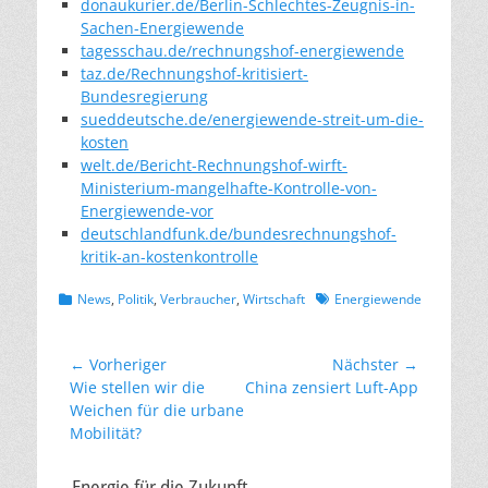
donaukurier.de/Berlin-Schlechtes-Zeugnis-in-
Sachen-Energiewende
tagesschau.de/rechnungshof-energiewende
taz.de/Rechnungshof-kritisiert-
Bundesregierung
sueddeutsche.de/energiewende-streit-um-die-
kosten
welt.de/Bericht-Rechnungshof-wirft-
Ministerium-mangelhafte-Kontrolle-von-
Energiewende-vor
deutschlandfunk.de/bundesrechnungshof-
kritik-an-kostenkontrolle
Kategorien
Schlagworte
News
,
Politik
,
Verbraucher
,
Wirtschaft
Energiewende
Beitragsnavigation
← Vorheriger
Nächster →
Vorheriger
Nächster
Wie stellen wir die
China zensiert Luft-App
Beitrag:
Beitrag:
Weichen für die urbane
Mobilität?
– Energie für die Zukunft –