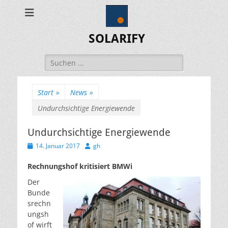
SOLARIFY
Suchen
nach:
Start
»
News
»
Undurchsichtige Energiewende
Undurchsichtige Energiewende
Veröffentlicht
Autor
14. Januar 2017
gh
am
Rechnungshof kritisiert BMWi
Der
Bunde
srechn
ungsh
of wirft