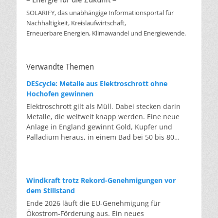
SOLARIFY, das unabhängige Informationsportal für
Nachhaltigkeit, Kreislaufwirtschaft,
Erneuerbare Energien, Klimawandel und Energiewende.
Verwandte Themen
DEScycle: Metalle aus Elektroschrott ohne
Hochofen gewinnen
Elektroschrott gilt als Müll. Dabei stecken darin
Metalle, die weltweit knapp werden. Eine neue
Anlage in England gewinnt Gold, Kupfer und
Palladium heraus, in einem Bad bei 50 bis 80
Grad, statt wie bisher im Hochofen. Klassisches
Metallrecycling schmilzt Leiterplatten und
Kabelreste bei mehreren hundert bis über
tausend Grad ein. Energieintensiv und nur im
Windkraft trotz Rekord-Genehmigungen vor
industriellen Großmaßstab möglich. Das Londoner
dem Stillstand
Start-up DEScycle hat im englischen Teesside eine
Ende 2026 läuft die EU-Genehmigung für
Demonstrationsanlage eröffnet, die ohne diese
Ökostrom-Förderung aus. Ein neues