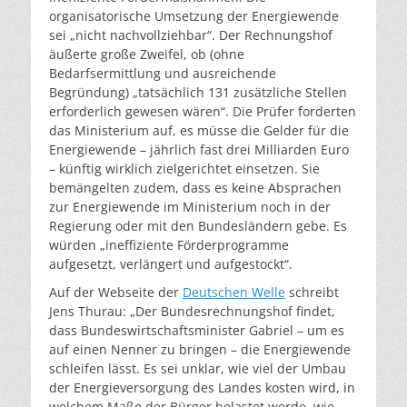
organisatorische Umsetzung der Energiewende
sei „nicht nachvollziehbar“. Der Rechnungshof
äußerte große Zweifel, ob (ohne
Bedarfsermittlung und ausreichende
Begründung) „tatsächlich 131 zusätzliche Stellen
erforderlich gewesen wären“. Die Prüfer forderten
das Ministerium auf, es müsse die Gelder für die
Energiewende – jährlich fast drei Milliarden Euro
– künftig wirklich zielgerichtet einsetzen. Sie
bemängelten zudem, dass es keine Absprachen
zur Energiewende im Ministerium noch in der
Regierung oder mit den Bundesländern gebe. Es
würden „ineffiziente Förderprogramme
aufgesetzt, verlängert und aufgestockt“.
Auf der Webseite der
Deutschen Welle
schreibt
Jens Thurau: „Der Bundesrechnungshof findet,
dass Bundeswirtschaftsminister Gabriel – um es
auf einen Nenner zu bringen – die Energiewende
schleifen lässt. Es sei unklar, wie viel der Umbau
der Energieversorgung des Landes kosten wird, in
welchem Maße der Bürger belastet werde, wie