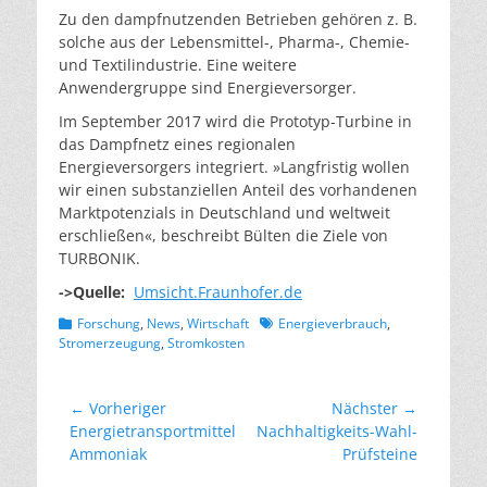
Zu den dampfnutzenden Betrieben gehören z. B.
solche aus der Lebensmittel-, Pharma-, Chemie-
und Textilindustrie. Eine weitere
Anwendergruppe sind Energieversorger.
Im September 2017 wird die Prototyp-Turbine in
das Dampfnetz eines regionalen
Energieversorgers integriert. »Langfristig wollen
wir einen substanziellen Anteil des vorhandenen
Marktpotenzials in Deutschland und weltweit
erschließen«, beschreibt Bülten die Ziele von
TURBONIK.
->Quelle:
Umsicht.Fraunhofer.de
Kategorien
Schlagworte
Forschung
,
News
,
Wirtschaft
Energieverbrauch
,
Stromerzeugung
,
Stromkosten
Beitragsnavigation
← Vorheriger
Nächster →
Vorheriger
Nächster
Energietransportmittel
Nachhaltigkeits-Wahl-
Beitrag:
Beitrag:
Ammoniak
Prüfsteine