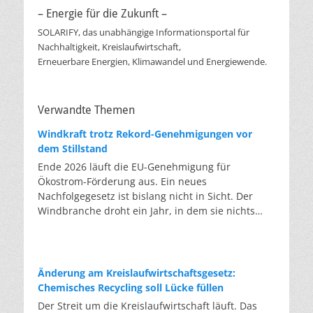
– Energie für die Zukunft –
SOLARIFY, das unabhängige Informationsportal für
Nachhaltigkeit, Kreislaufwirtschaft,
Erneuerbare Energien, Klimawandel und Energiewende.
Verwandte Themen
Windkraft trotz Rekord-Genehmigungen vor
dem Stillstand
Ende 2026 läuft die EU-Genehmigung für
Ökostrom-Förderung aus. Ein neues
Nachfolgegesetz ist bislang nicht in Sicht. Der
Windbranche droht ein Jahr, in dem sie nichts
Neues anfangen kann. Jahrelang scheiterte die
Windkraft an schleppenden Genehmigungen.
Dieses Problem hat die Politik tatsächlich gelöst,
die Verfahren laufen heute deutlich schneller. Die
Änderung am Kreislaufwirtschaftsgesetz:
Halbjahresbilanz der Branche bestätigt dieses
Chemisches Recycling soll Lücke füllen
Muster: So viele Windräder wie nie zuvor wurden
Der Streit um die Kreislaufwirtschaft läuft. Das