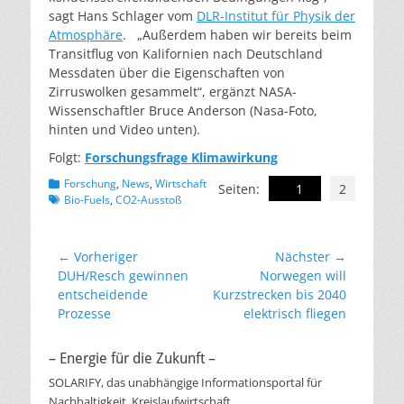
sagt Hans Schlager vom
DLR-Institut für Physik der
Atmosphäre
. „Außerdem haben wir bereits beim
Transitflug von Kalifornien nach Deutschland
Messdaten über die Eigenschaften von
Zirruswolken gesammelt“, ergänzt NASA-
Wissenschaftler Bruce Anderson (Nasa-Foto,
hinten und Video unten).
Folgt:
Forschungsfrage Klimawirkung
Kategorien
Schlagworte
Forschung
,
News
,
Wirtschaft
Seiten:
1
2
Bio-Fuels
,
CO2-Ausstoß
Beitragsnavigation
← Vorheriger
Nächster →
Vorheriger
Nächster
DUH/Resch gewinnen
Norwegen will
Beitrag:
Beitrag:
entscheidende
Kurzstrecken bis 2040
Prozesse
elektrisch fliegen
– Energie für die Zukunft –
SOLARIFY, das unabhängige Informationsportal für
Nachhaltigkeit, Kreislaufwirtschaft,