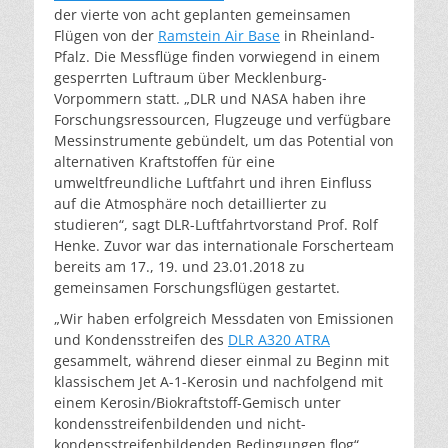
der vierte von acht geplanten gemeinsamen
Flügen von der
Ramstein Air Base
in Rheinland-
Pfalz. Die Messflüge finden vorwiegend in einem
gesperrten Luftraum über Mecklenburg-
Vorpommern statt. „DLR und NASA haben ihre
Forschungsressourcen, Flugzeuge und verfügbare
Messinstrumente gebündelt, um das Potential von
alternativen Kraftstoffen für eine
umweltfreundliche Luftfahrt und ihren Einfluss
auf die Atmosphäre noch detaillierter zu
studieren“, sagt DLR-Luftfahrtvorstand Prof. Rolf
Henke. Zuvor war das internationale Forscherteam
bereits am 17., 19. und 23.01.2018 zu
gemeinsamen Forschungsflügen gestartet.
„Wir haben erfolgreich Messdaten von Emissionen
und Kondensstreifen des
DLR A320 ATRA
gesammelt, während dieser einmal zu Beginn mit
klassischem Jet A-1-Kerosin und nachfolgend mit
einem Kerosin/Biokraftstoff-Gemisch unter
kondensstreifenbildenden und nicht-
kondensstreifenbildenden Bedingungen flog“,