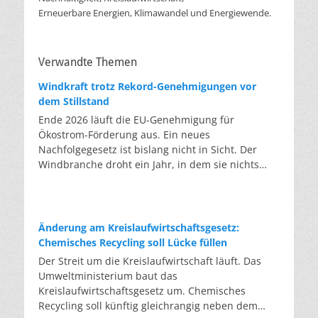
Erneuerbare Energien, Klimawandel und Energiewende.
Verwandte Themen
Windkraft trotz Rekord-Genehmigungen vor
dem Stillstand
Ende 2026 läuft die EU-Genehmigung für
Ökostrom-Förderung aus. Ein neues
Nachfolgegesetz ist bislang nicht in Sicht. Der
Windbranche droht ein Jahr, in dem sie nichts
Neues anfangen kann. Jahrelang scheiterte die
Windkraft an schleppenden Genehmigungen.
Dieses Problem hat die Politik tatsächlich gelöst,
die Verfahren laufen heute deutlich schneller. Die
Änderung am Kreislaufwirtschaftsgesetz:
Halbjahresbilanz der Branche bestätigt dieses
Chemisches Recycling soll Lücke füllen
Muster: So viele Windräder wie nie zuvor wurden
Der Streit um die Kreislaufwirtschaft läuft. Das
genehmigt, doch im ersten Halbjahr gingen netto
Umweltministerium baut das
nur rund zwei Gigawatt ans Netz. Der Bestand
Kreislaufwirtschaftsgesetz um. Chemisches
liegt damit bei etwa 70 Gigawatt. Das gesetzliche
Recycling soll künftig gleichrangig neben dem
Zwischenziel von 84 Gigawatt zum Jahresende ist