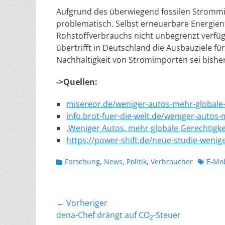
Aufgrund des überwiegend fossilen Strommix
problematisch. Selbst erneuerbare Energie
Rohstoffverbrauchs nicht unbegrenzt verfü
übertrifft in Deutschland die Ausbauziele fü
Nachhaltigkeit von Stromimporten sei bisher
->Quellen:
misereor.de/weniger-autos-mehr-globale-
info.brot-fuer-die-welt.de/weniger-autos-
‚
Weniger Autos, mehr globale Gerechtigkei
https://power-shift.de/neue-studie-wenig
Kategorien
Schlagw
Forschung
,
News
,
Politik
,
Verbraucher
E-Mob
Beitragsnavigation
← Vorheriger
Vorheriger
dena-Chef drängt auf CO
-Steuer
2