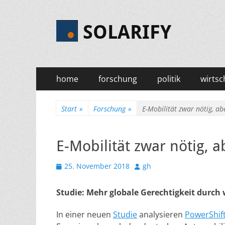
SOLARIFY
Primäres
Zum
home
forschung
politik
wirtsc
Inhalt
Menü
springen
Start
»
Forschung
»
E-Mobilität zwar nötig, ab
E-Mobilität zwar nötig, 
Veröffentlicht
Autor
25. November 2018
gh
am
Studie: Mehr globale Gerechtigkeit durch
In einer neuen
Studi
e
analysieren
PowerShif