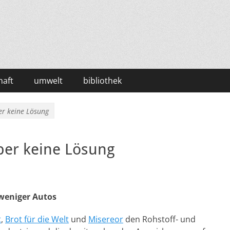
haft
umwelt
bibliothek
er keine Lösung
aber keine Lösung
 weniger Autos
t
,
Brot für die Welt
und
Misereor
den Rohstoff- und