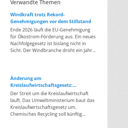
Verwandte Themen
Windkraft trotz Rekord-
Genehmigungen vor dem Stillstand
Ende 2026 läuft die EU-Genehmigung
für Ökostrom-Förderung aus. Ein neues
Nachfolgegesetz ist bislang nicht in
Sicht. Der Windbranche droht ein Jahr,
in dem sie nichts Neues anfangen kann.
Jahrelang scheiterte die Windkraft an
schleppenden Genehmigungen. Dieses
Problem hat die Politik tatsächlich
Änderung am
gelöst, die Verfahren laufen heute
Kreislaufwirtschaftsgesetz:
deutlich schneller. Die Halbjahresbilanz
Chemisches Recycling soll Lücke
Der Streit um die Kreislaufwirtschaft
der Branche bestätigt dieses Muster:
füllen
läuft. Das Umweltministerium baut das
So viele Windräder wie nie zuvor
Kreislaufwirtschaftsgesetz um.
wurden genehmigt, doch im ersten
Chemisches Recycling soll künftig
Halbjahr gingen netto nur rund zwei
gleichrangig neben dem klassischen
Gigawatt ans Netz. Der Bestand liegt
Recycling stehen. Die Entsorger sehen