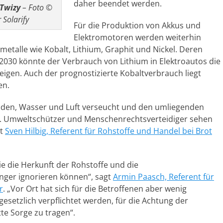
daher beendet werden.
 Twizy
– Foto ©
Solarify
Für die Produktion von Akkus und
Elektromotoren werden weiterhin
metalle wie Kobalt, Lithium, Graphit und Nickel. Deren
s 2030 könnte der Verbrauch von Lithium in Elektroautos die
igen. Auch der prognostizierte Kobaltverbrauch liegt
en.
öden, Wasser und Luft verseucht und den umliegenden
. Umweltschützer und Menschenrechtsverteidiger sehen
rt
Sven Hilbig, Referent für Rohstoffe und Handel bei Brot
e die Herkunft der Rohstoffe und die
nger ignorieren können“, sagt
Armin Paasch, Referent für
r
. „Vor Ort hat sich für die Betroffenen aber wenig
etzlich verpflichtet werden, für die Achtung der
e Sorge zu tragen“.