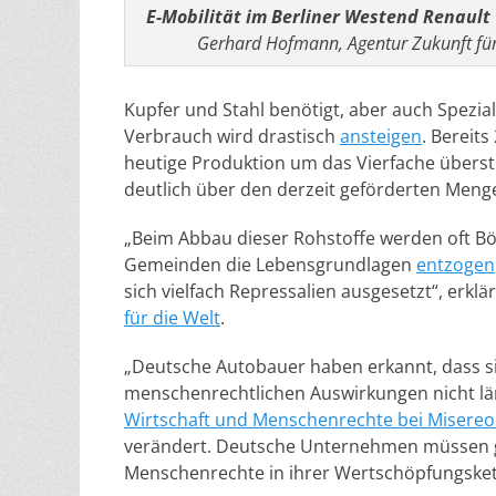
E-Mobilität im Berliner Westend Renault
Gerhard Hofmann, Agentur Zukunft für 
Kupfer und Stahl benötigt, aber auch Spezial
Verbrauch wird drastisch
ansteigen
. Bereit
heutige Produktion um das Vierfache überste
deutlich über den derzeit geförderten Meng
„Beim Abbau dieser Rohstoffe werden oft B
Gemeinden die Lebensgrundlagen
entzogen
sich vielfach Repressalien ausgesetzt“, erklä
für die Welt
.
„Deutsche Autobauer haben erkannt, dass si
menschenrechtlichen Auswirkungen nicht lä
Wirtschaft und Menschenrechte bei Misereo
verändert. Deutsche Unternehmen müssen ges
Menschenrechte in ihrer Wertschöpfungskett