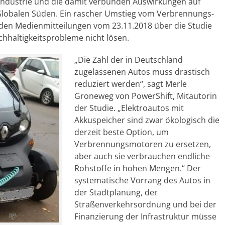
ndustrie und die damit verbunden Auswirkungen auf
lobalen Süden. Ein rascher Umstieg vom Verbrennungs-
den Medienmitteilungen vom 23.11.2018 über die Studie
hhaltigkeitsprobleme nicht lösen.
„Die Zahl der in Deutschland
zugelassenen Autos muss drastisch
reduziert werden“, sagt Merle
Groneweg von PowerShift, Mitautorin
der Studie. „Elektroautos mit
Akkuspeicher sind zwar ökologisch die
derzeit beste Option, um
Verbrennungsmotoren zu ersetzen,
aber auch sie verbrauchen endliche
Rohstoffe in hohen Mengen.“ Der
systematische Vorrang des Autos in
der Stadtplanung, der
Straßenverkehrsordnung und bei der
Finanzierung der Infrastruktur müsse