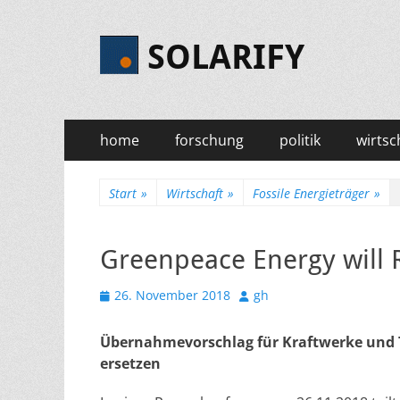
SOLARIFY
Primäres
Zum
home
forschung
politik
wirtsc
Inhalt
Menü
springen
Start
»
Wirtschaft
»
Fossile Energieträger
»
Greenpeace Energy will
Veröffentlicht
Autor
26. November 2018
gh
am
Übernahmevorschlag für Kraftwerke und T
ersetzen