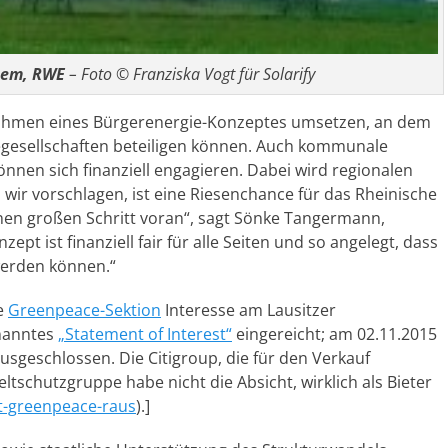
ßem, RWE
– Foto © Franziska Vogt für Solarify
Rahmen eines Bürgerenergie-Konzeptes umsetzen, an dem
iegesellschaften beteiligen können. Auch kommunale
nen sich finanziell engagieren. Dabei wird regionalen
wir vorschlagen, ist eine Riesenchance für das Rheinische
inen großen Schritt voran“, sagt Sönke Tangermann,
t ist finanziell fair für alle Seiten und so angelegt, dass
erden können.“
e
Greenpeace-Sektion
Interesse am Lausitzer
nanntes
„Statement of Interest“
eingereicht; am 02.11.2015
geschlossen. Die Citigroup, die für den Verkauf
tschutzgruppe habe nicht die Absicht, wirklich als Bieter
rft-greenpeace-raus
).]