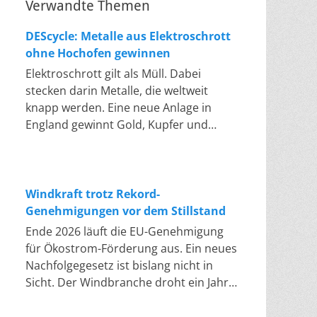
Verwandte Themen
DEScycle: Metalle aus Elektroschrott
ohne Hochofen gewinnen
Elektroschrott gilt als Müll. Dabei
stecken darin Metalle, die weltweit
knapp werden. Eine neue Anlage in
England gewinnt Gold, Kupfer und
Palladium heraus, in einem Bad bei 50
bis 80 Grad, statt wie bisher im
Hochofen. Klassisches Metallrecycling
schmilzt Leiterplatten und Kabelreste
Windkraft trotz Rekord-
bei mehreren hundert bis über
Genehmigungen vor dem Stillstand
tausend Grad ein. Energieintensiv und
Ende 2026 läuft die EU-Genehmigung
nur im industriellen Großmaßstab
für Ökostrom-Förderung aus. Ein neues
möglich. Das Londoner Start-up
Nachfolgegesetz ist bislang nicht in
DEScycle hat im englischen Teesside
Sicht. Der Windbranche droht ein Jahr,
eine Demonstrationsanlage eröffnet,
in dem sie nichts Neues anfangen kann.
die ohne diese Hitze auskommt: Ein
Jahrelang scheiterte die Windkraft an