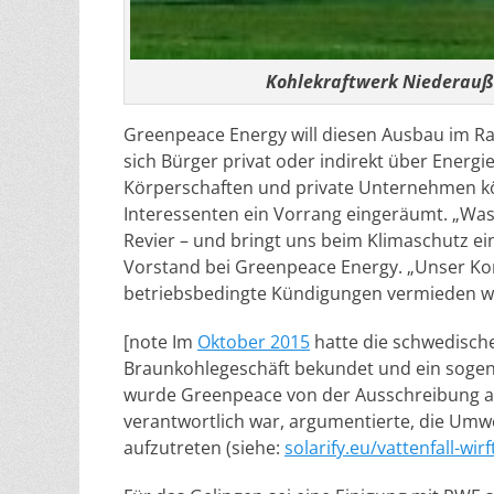
Kohlekraftwerk Niederau
Greenpeace Energy will diesen Ausbau im 
sich Bürger privat oder indirekt über Energ
Körperschaften und private Unternehmen kön
Interessenten ein Vorrang eingeräumt. „Was 
Revier – und bringt uns beim Klimaschutz e
Vorstand bei Greenpeace Energy. „Unser Konzep
betriebsbedingte Kündigungen vermieden w
[note Im
Oktober 2015
hatte die schwedisch
Braunkohlegeschäft bekundet und ein soge
wurde Greenpeace von der Ausschreibung aus
verantwortlich war, argumentierte, die Umwel
aufzutreten (siehe:
solarify.eu/vattenfall-wi