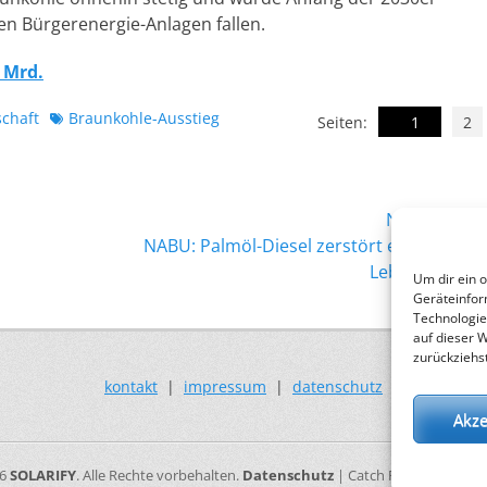
en Bürgerenergie-Anlagen fallen.
 Mrd.
Schlagworte
schaft
Braunkohle-Ausstieg
Seiten:
1
2
Nächster →
Nächster
NABU: Palmöl-Diesel zerstört einzigartige
Beitrag:
Lebensräume
Um dir ein 
Geräteinfor
Technologie
auf dieser 
zurückziehs
kontakt
|
impressum
|
datenschutz
Akze
26
SOLARIFY
. Alle Rechte vorbehalten.
Datenschutz
| Catch Responsive vo