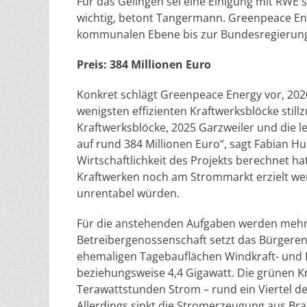
Für das Gelingen sei eine Einigung mit RWE 
wichtig, betont Tangermann. Greenpeace En
kommunalen Ebene bis zur Bundesregierung
Preis: 384 Millionen Euro
Konkret schlägt Greenpeace Energy vor, 20
wenigsten effizienten Kraftwerksblöcke stil
Kraftwerksblöcke, 2025 Garzweiler und die le
auf rund 384 Millionen Euro“, sagt Fabian H
Wirtschaftlichkeit des Projekts berechnet ha
Kraftwerken noch am Strommarkt erzielt wer
unrentabel würden.
Für die anstehenden Aufgaben werden mehre
Betreibergenossenschaft setzt das Bürgeren
ehemaligen Tagebauflächen Windkraft- und P
beziehungsweise 4,4 Gigawatt. Die grünen K
Terawattstunden Strom – rund ein Viertel des
Allerdings sinkt die Stromerzeugung aus Br