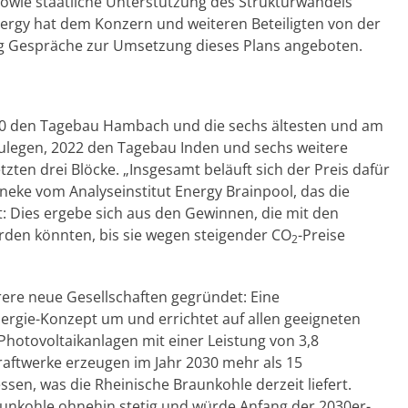
sowie staatliche Unterstützung des Strukturwandels
ergy hat dem Konzern und weiteren Beteiligten von der
 Gespräche zur Umsetzung dieses Plans angeboten.
20 den Tagebau Hambach und die sechs ältesten und am
lzulegen, 2022 den Tagebau Inden und sechs weitere
tzten drei Blöcke. „Insgesamt beläuft sich der Preis dafür
uneke vom Analyseinstitut Energy Brainpool, das die
t: Dies ergebe sich aus den Gewinnen, die mit den
den könnten, bis sie wegen steigender CO
-Preise
2
re neue Gesellschaften gegründet: Eine
ergie-Konzept um und errichtet auf allen geeigneten
hotovoltaikanlagen mit einer Leistung von 3,8
raftwerke erzeugen im Jahr 2030 mehr als 15
sen, was die Rheinische Braunkohle derzeit liefert.
aunkohle ohnehin stetig und würde Anfang der 2030er-