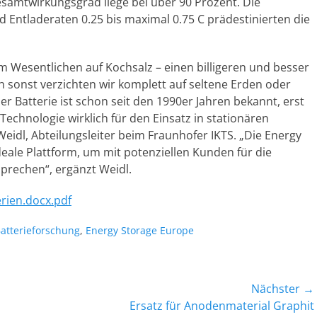
amtwirkungsgrad liege bei über 90 Prozent. Die
 Entladeraten 0.25 bis maximal 0.75 C prädestinierten die
im Wesentlichen auf Kochsalz – einen billigeren und besser
 sonst verzichten wir komplett auf seltene Erden oder
er Batterie ist schon seit den 1990er Jahren bekannt, erst
e Technologie wirklich für den Einsatz in stationären
idl, Abteilungsleiter beim Fraunhofer IKTS. „Die Energy
eale Plattform, um mit potenziellen Kunden für die
prechen“, ergänzt Weidl.
rien.docx.pdf
lagworte
atterieforschung
,
Energy Storage Europe
Nächster →
Nächster
Ersatz für Anodenmaterial Graphit