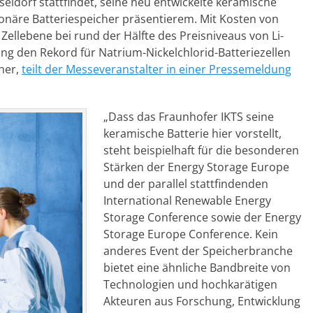
seldorf stattfindet, seine neu entwickelte keramische
onäre Batteriespeicher präsentierem. Mit Kosten von
 Zellebene bei rund der Hälfte des Preisniveaus von Li-
ng den Rekord für Natrium-Nickelchlorid-Batteriezellen
cher,
teilt der Messeveranstalter in einer Pressemeldung
„Dass das Fraunhofer IKTS seine
keramische Batterie hier vorstellt,
steht beispielhaft für die besonderen
Stärken der Energy Storage Europe
und der parallel stattfindenden
International Renewable Energy
Storage Conference sowie der Energy
Storage Europe Conference. Kein
anderes Event der Speicherbranche
bietet eine ähnliche Bandbreite von
Technologien und hochkarätigen
Akteuren aus Forschung, Entwicklung