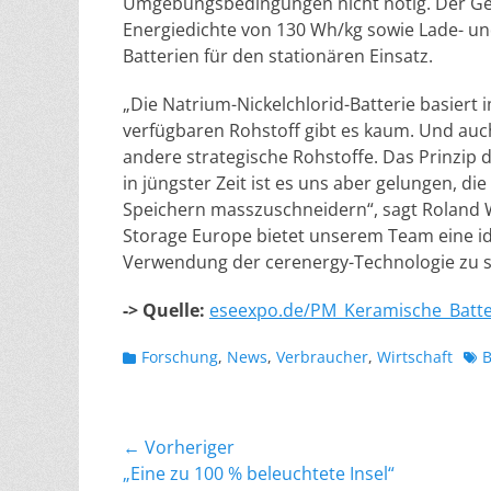
Umgebungsbedingungen nicht nötig. Der Ges
Energiedichte von 130 Wh/kg sowie Lade- und
Batterien für den stationären Einsatz.
„Die Natrium-Nickelchlorid-Batterie basiert 
verfügbaren Rohstoff gibt es kaum. Und auch
andere strategische Rohstoffe. Das Prinzip d
in jüngster Zeit ist es uns aber gelungen, di
Speichern masszuschneidern“, sagt Roland We
Storage Europe bietet unserem Team eine id
Verwendung der cerenergy-Technologie zu s
-> Quelle:
eseexpo.de/PM_Keramische_Batte
Kategorien
Sch
Forschung
,
News
,
Verbraucher
,
Wirtschaft
B
Beitragsnavigation
← Vorheriger
Vorheriger
„Eine zu 100 % beleuchtete Insel“