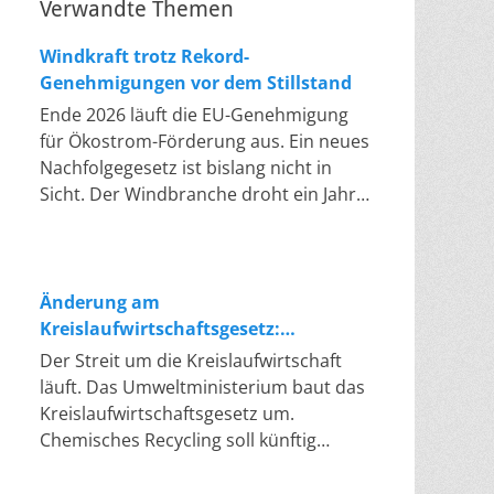
Verwandte Themen
Windkraft trotz Rekord-
Genehmigungen vor dem Stillstand
Ende 2026 läuft die EU-Genehmigung
für Ökostrom-Förderung aus. Ein neues
Nachfolgegesetz ist bislang nicht in
Sicht. Der Windbranche droht ein Jahr,
in dem sie nichts Neues anfangen kann.
Jahrelang scheiterte die Windkraft an
schleppenden Genehmigungen. Dieses
Problem hat die Politik tatsächlich
Änderung am
gelöst, die Verfahren laufen heute
Kreislaufwirtschaftsgesetz:
deutlich schneller. Die Halbjahresbilanz
Chemisches Recycling soll Lücke
Der Streit um die Kreislaufwirtschaft
der Branche bestätigt dieses Muster:
füllen
läuft. Das Umweltministerium baut das
So viele Windräder wie nie zuvor
Kreislaufwirtschaftsgesetz um.
wurden genehmigt, doch im ersten
Chemisches Recycling soll künftig
Halbjahr gingen netto nur rund zwei
gleichrangig neben dem klassischen
Gigawatt ans Netz. Der Bestand liegt
Recycling stehen. Die Entsorger sehen