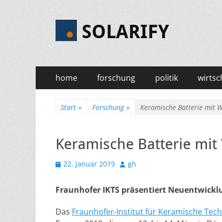
SOLARIFY
Primäres
Zum
home
forschung
politik
wirtsc
Inhalt
Menü
springen
Start
»
Forschung
»
Keramische Batterie mit W
Keramische Batterie mit
Veröffentlicht
Autor
22. Januar 2019
gh
am
Fraunhofer IKTS präsentiert Neuentwicklu
Das
Fraunhofer-Institut für Keramische Tec