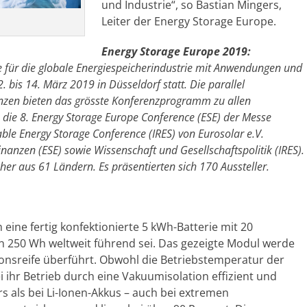
und Industrie“, so Bastian Mingers,
Leiter der Energy Storage Europe.
Energy Storage Europe 2019:
e für die globale Energiespeicherindustrie mit Anwendungen und
 bis 14. März 2019 in Düsseldorf statt. Die parallel
enzen bieten das grösste Konferenzprogramm zu allen
 die 8. Energy Storage Europe Conference (ESE) der Messe
ble Energy Storage Conference (IRES) von Eurosolar e.V.
anzen (ESE) sowie Wissenschaft und Gesellschaftspolitik (IRES).
r aus 61 Ländern. Es präsentierten sich 170 Aussteller.
eine fertig konfektionierte 5 kWh-Batterie mit 20
von 250 Wh weltweit führend sei. Das gezeigte Modul werde
nsreife überführt. Obwohl die Betriebstemperatur der
ei ihr Betrieb durch eine Vakuumisolation effizient und
ers als bei Li-Ionen-Akkus – auch bei extremen