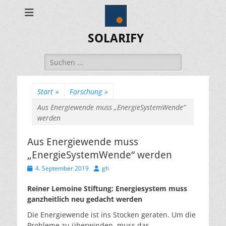
SOLARIFY
Suchen
nach:
Start
»
Forschung
»
Aus Energiewende muss „EnergieSystemWende“
werden
Aus Energiewende muss
„EnergieSystemWende“ werden
Veröffentlicht
Autor
4. September 2019
gh
am
Reiner Lemoine Stiftung: Energiesystem muss
ganzheitlich neu gedacht werden
Die Energiewende ist ins Stocken geraten. Um die
Probleme zu überwinden, muss das