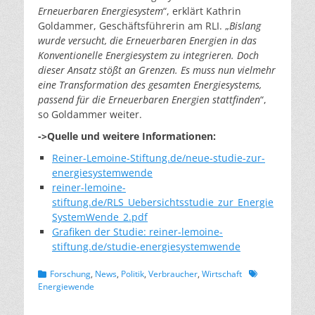
Erneuerbaren Energiesystem
“, erklärt Kathrin
Goldammer, Geschäftsführerin am RLI. „
Bislang
wurde versucht, die Erneuerbaren Energien in das
Konventionelle Energiesystem zu integrieren. Doch
dieser Ansatz stößt an Grenzen. Es muss nun vielmehr
eine Transformation des gesamten Energiesystems,
passend für die Erneuerbaren Energien stattfinden
“,
so Goldammer weiter.
->Quelle und weitere Informationen:
Reiner-Lemoine-Stiftung.de/neue-studie-zur-
energiesystemwende
reiner-lemoine-
stiftung.de/RLS_Uebersichtsstudie_zur_Energie
SystemWende_2.pdf
Grafiken der Studie: reiner-lemoine-
stiftung.de/studie-energiesystemwende
Kategorien
Schlagworte
Forschung
,
News
,
Politik
,
Verbraucher
,
Wirtschaft
Energiewende