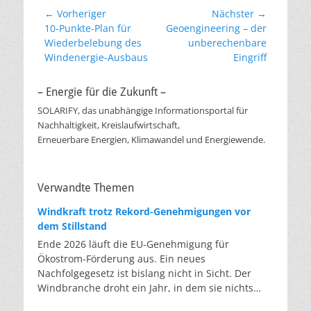
Beitragsnavigation
← Vorheriger
Nächster →
Vorheriger
Nächster
10-Punkte-Plan für
Geoengineering – der
Beitrag:
Beitrag:
Wiederbelebung des
unberechenbare
Windenergie-Ausbaus
Eingriff
– Energie für die Zukunft –
SOLARIFY, das unabhängige Informationsportal für
Nachhaltigkeit, Kreislaufwirtschaft,
Erneuerbare Energien, Klimawandel und Energiewende.
Verwandte Themen
Windkraft trotz Rekord-Genehmigungen vor
dem Stillstand
Ende 2026 läuft die EU-Genehmigung für
Ökostrom-Förderung aus. Ein neues
Nachfolgegesetz ist bislang nicht in Sicht. Der
Windbranche droht ein Jahr, in dem sie nichts
Neues anfangen kann. Jahrelang scheiterte die